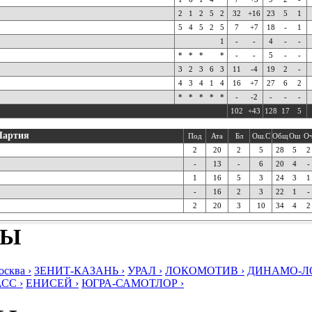
2
1
2
5
2
32
+16
23
5
1
5
4
5
2
5
7
+7
18
-
1
1
-
-
4
-
-
*
*
*
*
-
-
5
-
-
3
2
3
6
3
11
-4
19
2
-
4
3
4
1
4
16
+7
27
6
2
*
*
*
*
*
-
-2
-
-
-
102
+43
128
17
5
Партия
Под
Ата
Бл
Ош.С
Общ
Ош
О
2
20
2
5
28
5
2
-
13
-
6
20
4
-
1
16
5
3
24
3
1
-
16
2
3
22
1
-
2
20
3
10
34
4
2
БЫ
ква ›
ЗЕНИТ-КАЗАНЬ ›
УРАЛ ›
ЛОКОМОТИВ ›
ДИНАМО-ЛО
СС ›
ЕНИСЕЙ ›
ЮГРА-САМОТЛОР ›