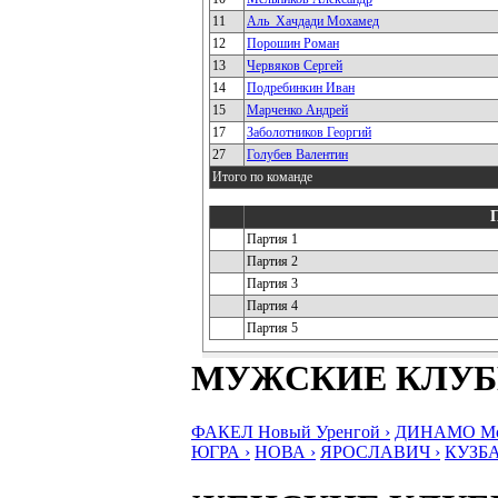
11
Аль_Хачдади Мохамед
12
Порошин Роман
13
Червяков Сергей
14
Подребинкин Иван
15
Марченко Андрей
17
Заболотников Георгий
27
Голубев Валентин
Итого по команде
Партия 1
Партия 2
Партия 3
Партия 4
Партия 5
МУЖСКИЕ КЛУ
ФАКЕЛ Новый Уренгой ›
ДИНАМО Мос
ЮГРА ›
НОВА ›
ЯРОСЛАВИЧ ›
КУЗБА