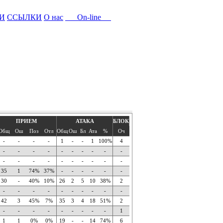
И
ССЫЛКИ
О нас
On-line
ПРИЕМ
АТАКА
БЛОК
Общ
Ош
Поз
Отл
Общ
Ош
Бл
Ата
%
Оч
-
-
-
-
1
-
-
1
100%
4
-
-
-
-
-
-
-
-
-
-
-
-
-
-
-
-
-
-
-
-
35
1
74%
37%
-
-
-
-
-
-
30
-
40%
10%
26
2
5
10
38%
2
-
-
-
-
-
-
-
-
-
-
42
3
45%
7%
35
3
4
18
51%
2
-
-
-
-
-
-
-
-
-
1
1
1
0%
0%
19
-
-
14
74%
6