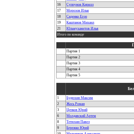
16
Супрунов Кирилл
17
Морозов Илья
18
Сиденко Егор
19
Каштанов Михаил
21
Юльмухаметов Илья
Итого по команде
Партия 1
Партия 2
Партия 3
Партия 4
Партия 5
Бе
1
Будюхин Максим
2
Жось Роман
3
Цепков Юрий
6
Молдавский Артем
8
Тетюхин Павел
9
Бережко Юрий
10
Мельников Александр