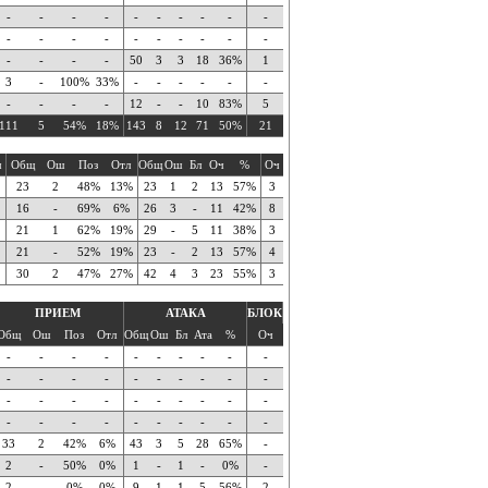
-
-
-
-
-
-
-
-
-
-
-
-
-
-
-
-
-
-
-
-
-
-
-
-
50
3
3
18
36%
1
3
-
100%
33%
-
-
-
-
-
-
-
-
-
-
12
-
-
10
83%
5
111
5
54%
18%
143
8
12
71
50%
21
ч
Общ
Ош
Поз
Отл
Общ
Ош
Бл
Оч
%
Оч
23
2
48%
13%
23
1
2
13
57%
3
16
-
69%
6%
26
3
-
11
42%
8
21
1
62%
19%
29
-
5
11
38%
3
21
-
52%
19%
23
-
2
13
57%
4
30
2
47%
27%
42
4
3
23
55%
3
ПРИЕМ
АТАКА
БЛОК
Общ
Ош
Поз
Отл
Общ
Ош
Бл
Ата
%
Оч
-
-
-
-
-
-
-
-
-
-
-
-
-
-
-
-
-
-
-
-
-
-
-
-
-
-
-
-
-
-
-
-
-
-
-
-
-
-
-
-
33
2
42%
6%
43
3
5
28
65%
-
2
-
50%
0%
1
-
1
-
0%
-
2
-
0%
0%
9
1
1
5
56%
2