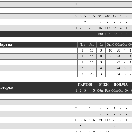
*
*
-
-
-
-
-
-
-
-
-
-
5
6
5
6
5
21
+10
17
5
2
*
-
-
-
-
-
1
2
1
2
1
16
+12
33
4
1
100
+57
132
18
8
Партия
Под
Ата
Бл
Ош.С
Общ
Ош
О
1
13
3
10
28
4
1
1
11
8
5
24
3
1
1
11
3
6
22
2
1
3
13
4
5
24
3
3
2
23
3
5
34
6
2
ПАРТИЯ
ОЧКИ
ПОДАЧА
логорье
1
2
3
4
5
Общ
Раз
Общ
Ош
Оч
-
-
-
-
-
-
-
-
-
-
*
*
-
-
1
-
-
-
-
-
-
-
6
5
6
3
6
29
+17
20
2
1
*
-
-1
2
-
-
1
6
1
4
*
7
+3
9
2
-