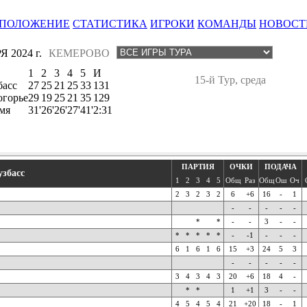
ПОЛОЖЕНИЕ
СТАТИСТИКА
ИГРОКИ
КОМАНДЫ
НОВОСТ
 2024 г.
КЕМЕРОВО
1
2
3
4
5
И
15-й Тур, среда
басс
27
25
21
25
33
131
огорье
29
19
25
21
35
129
мя
31'
26'
26'
27'
41'
2:31
ПАРТИЯ
ОЧКИ
ПОДАЧА
узбасс
1
2
3
4
5
Общ
Раз
Общ
Ош
Оч
2
3
2
3
2
6
+6
16
-
1
-
-
-
-
-
*
*
-
-
3
-
-
*
*
*
*
*
-
-1
-
-
-
6
1
6
1
6
15
+3
24
5
3
-
-
-
-
-
3
4
3
4
3
20
+6
18
4
-
*
*
1
+1
3
-
-
4
5
4
5
4
21
+20
18
-
1