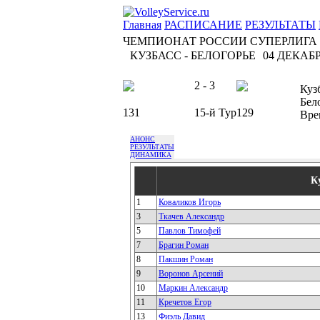
Главная
РАСПИСАНИЕ
РЕЗУЛЬТАТЫ
ЧЕМПИОНАТ РОССИИ СУПЕРЛИГА
КУЗБАСС - БЕЛОГОРЬЕ
04 ДЕКАБРЯ
2 - 3
Куз
Бел
131
15-й Тур
129
Вре
АНОНС
РЕЗУЛЬТАТЫ
ДИНАМИКА
К
1
Коваликов Игорь
3
Ткачев Александр
5
Павлов Тимофей
7
Брагин Роман
8
Пакшин Роман
9
Воронов Арсений
10
Маркин Александр
11
Кречетов Егор
13
Фиэль Давид