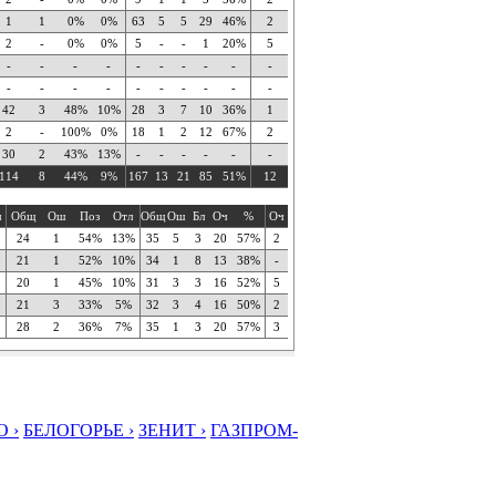
1
1
0%
0%
63
5
5
29
46%
2
2
-
0%
0%
5
-
-
1
20%
5
-
-
-
-
-
-
-
-
-
-
-
-
-
-
-
-
-
-
-
-
42
3
48%
10%
28
3
7
10
36%
1
2
-
100%
0%
18
1
2
12
67%
2
30
2
43%
13%
-
-
-
-
-
-
114
8
44%
9%
167
13
21
85
51%
12
ч
Общ
Ош
Поз
Отл
Общ
Ош
Бл
Оч
%
Оч
24
1
54%
13%
35
5
3
20
57%
2
21
1
52%
10%
34
1
8
13
38%
-
20
1
45%
10%
31
3
3
16
52%
5
21
3
33%
5%
32
3
4
16
50%
2
28
2
36%
7%
35
1
3
20
57%
3
 ›
БЕЛОГОРЬЕ ›
ЗЕНИТ ›
ГАЗПРОМ-