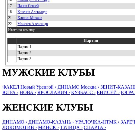
17
Панов Сергей
18
Коченов Александр
21
Хлякин Михаил
22
Моисеев Александр
Итого по команде
Партия
Партия 1
Партия 2
Партия 3
МУЖСКИЕ КЛУБЫ
ФАКЕЛ Новый Уренгой ›
ДИНАМО Москва ›
ЗЕНИТ-КАЗАНЬ
ЮГРА ›
НОВА ›
ЯРОСЛАВИЧ ›
КУЗБАСС ›
ЕНИСЕЙ ›
ЮГРА
ЖЕНСКИЕ КЛУБЫ
ДИНАМО ›
ДИНАМО-КАЗАНЬ ›
УРАЛОЧКА-НТМК ›
ЗАРЕЧ
ЛОКОМОТИВ ›
МИНСК ›
ТУЛИЦА ›
СПАРТА ›