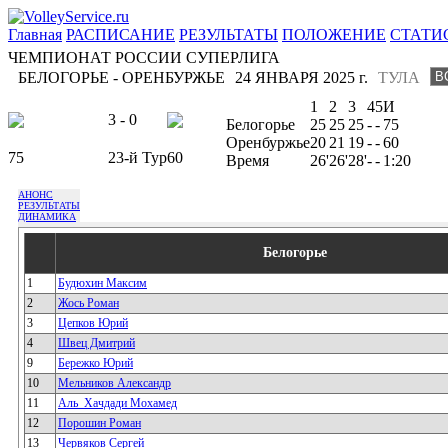
Главная
РАСПИСАНИЕ
РЕЗУЛЬТАТЫ
ПОЛОЖЕНИЕ
СТАТИ
ЧЕМПИОНАТ РОССИИ СУПЕРЛИГА
БЕЛОГОРЬЕ - ОРЕНБУРЖЬЕ
24 ЯНВАРЯ 2025 г.
ТУЛА
1
2
3
4
5
И
3 - 0
Белогорье
25
25
25
-
-
75
Оренбуржье
20
21
19
-
-
60
75
23-й Тур
60
Время
26'
26'
28'
-
-
1:20
АНОНС
РЕЗУЛЬТАТЫ
ДИНАМИКА
Белогорье
1
Будюхин Максим
2
Жось Роман
3
Цепков Юрий
4
Швец Дмитрий
9
Бережко Юрий
10
Мельников Александр
11
Аль_Хачдади Мохамед
12
Порошин Роман
13
Червяков Сергей