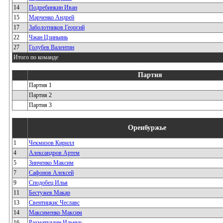
14
Подребинкин Иван
15
Марченко Андрей
17
Заболотников Георгий
22
Чжан Цзиньинь
27
Голубев Валентин
Итого по команде
Партия
Партия 1
Партия 2
Партия 3
Оренбуржье
1
Чекмизов Кирилл
4
Александров Артем
5
Зинченко Максим
7
Сафонов Алексей
9
Сподобец Илья
11
Бестужев Макар
13
Свентицкис Чеславс
14
Максименко Максим
16
Рахматуллин Ильнур