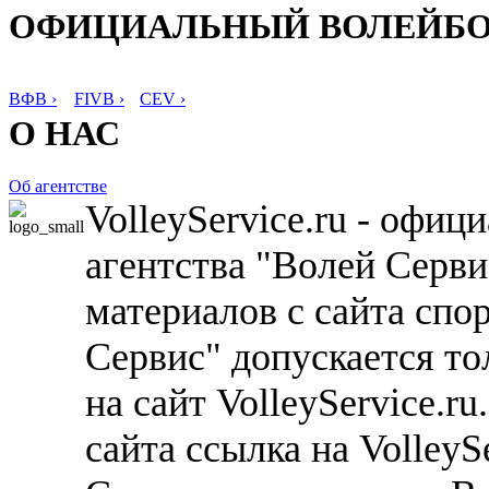
ОФИЦИАЛЬНЫЙ ВОЛЕЙБ
ВФВ ›
FIVB ›
CEV ›
О НАС
Об агентстве
VolleyService.ru - офи
агентства "Волей Серв
материалов с сайта спо
Сервис" допускается то
на сайт VolleyService.r
сайта ссылка на VolleyS