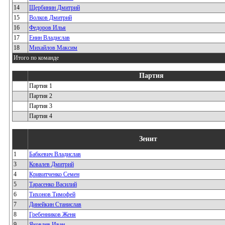
14
Щербинин Дмитрий
15
Волков Дмитрий
16
Федоров Илья
17
Енин Владислав
18
Михайлов Максим
Итого по команде
Партия
Партия 1
Партия 2
Партия 3
Партия 4
Зенит
1
Бабкевич Владислав
3
Ковалев Дмитрий
4
Кривитченко Семен
5
Тарасенко Василий
6
Тихонов Тимофей
7
Динейкин Станислав
8
Гребенников Женя
9
Яковлев Иван