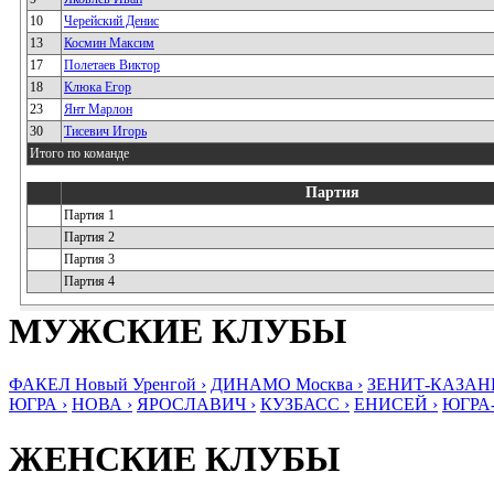
10
Черейский Денис
13
Космин Максим
17
Полетаев Виктор
18
Клюка Егор
23
Янт Марлон
30
Тисевич Игорь
Итого по команде
Партия
Партия 1
Партия 2
Партия 3
Партия 4
МУЖСКИЕ КЛУБЫ
ФАКЕЛ Новый Уренгой ›
ДИНАМО Москва ›
ЗЕНИТ-КАЗАНЬ
ЮГРА ›
НОВА ›
ЯРОСЛАВИЧ ›
КУЗБАСС ›
ЕНИСЕЙ ›
ЮГРА
ЖЕНСКИЕ КЛУБЫ