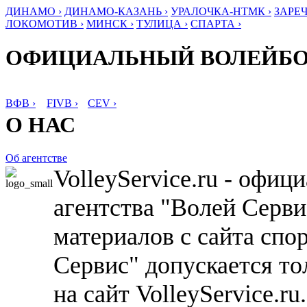
ДИНАМО ›
ДИНАМО-КАЗАНЬ ›
УРАЛОЧКА-НТМК ›
ЗАРЕЧ
ЛОКОМОТИВ ›
МИНСК ›
ТУЛИЦА ›
СПАРТА ›
ОФИЦИАЛЬНЫЙ ВОЛЕЙБ
ВФВ ›
FIVB ›
CEV ›
О НАС
Об агентстве
VolleyService.ru - офи
агентства "Волей Серв
материалов с сайта спо
Сервис" допускается то
на сайт VolleyService.r