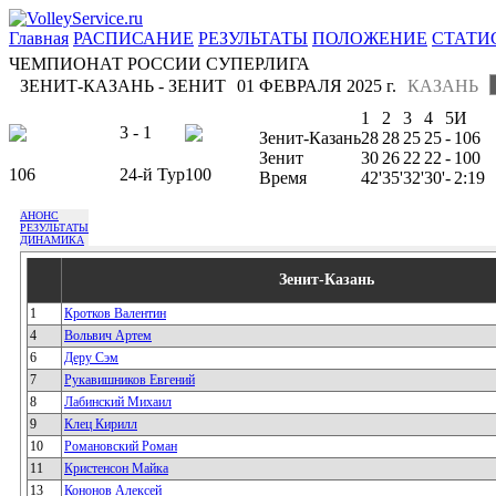
Главная
РАСПИСАНИЕ
РЕЗУЛЬТАТЫ
ПОЛОЖЕНИЕ
СТАТИ
ЧЕМПИОНАТ РОССИИ СУПЕРЛИГА
ЗЕНИТ-КАЗАНЬ - ЗЕНИТ
01 ФЕВРАЛЯ 2025 г.
КАЗАНЬ
1
2
3
4
5
И
3 - 1
Зенит-Казань
28
28
25
25
-
106
Зенит
30
26
22
22
-
100
106
24-й Тур
100
Время
42'
35'
32'
30'
-
2:19
АНОНС
РЕЗУЛЬТАТЫ
ДИНАМИКА
Зенит-Казань
1
Кротков Валентин
4
Вольвич Артем
6
Деру Сэм
7
Рукавишников Евгений
8
Лабинский Михаил
9
Клец Кирилл
10
Романовский Роман
11
Кристенсон Майка
13
Кононов Алексей