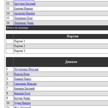
11
Заступов Евгений
12
Еремин Никита
14
Аксютин Никита
15
Терентьев Олег
16
Литвинов Денис
Итого по команде
Партия
Партия 1
Партия 2
Партия 3
Динамо
1
Подлесных Ярослав
2
Власов Илья
3
Панков Павел
5
Сапожков Максим
7
Баранов Евгений
8
Ковалев Егор
9
Богдан Денис
10
Зудин Никита
11
Жук Дмитрий