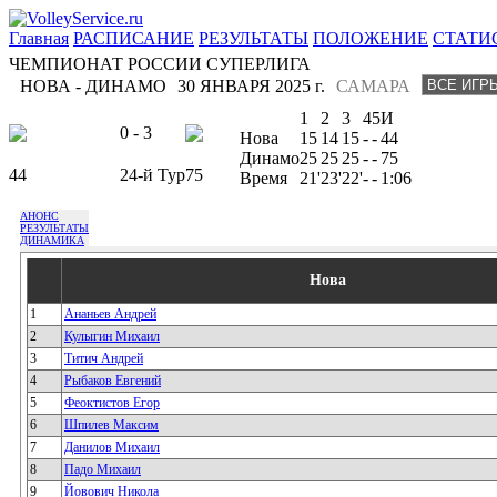
Главная
РАСПИСАНИЕ
РЕЗУЛЬТАТЫ
ПОЛОЖЕНИЕ
СТАТИ
ЧЕМПИОНАТ РОССИИ СУПЕРЛИГА
НОВА - ДИНАМО
30 ЯНВАРЯ 2025 г.
САМАРА
1
2
3
4
5
И
0 - 3
Нова
15
14
15
-
-
44
Динамо
25
25
25
-
-
75
44
24-й Тур
75
Время
21'
23'
22'
-
-
1:06
АНОНС
РЕЗУЛЬТАТЫ
ДИНАМИКА
Нова
1
Ананьев Андрей
2
Кулыгин Михаил
3
Титич Андрей
4
Рыбаков Евгений
5
Феоктистов Егор
6
Шпилев Максим
7
Данилов Михаил
8
Падо Михаил
9
Йовович Никола