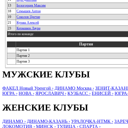
13
Белогорцев Максим
18
Семышев Антон
19
Соколов Цветан
21
Кураш Алексей
23
Керминен Лаури
Итого по команде
Партия
Партия 1
Партия 2
Партия 3
МУЖСКИЕ КЛУБЫ
ФАКЕЛ Новый Уренгой ›
ДИНАМО Москва ›
ЗЕНИТ-КАЗАНЬ
ЮГРА ›
НОВА ›
ЯРОСЛАВИЧ ›
КУЗБАСС ›
ЕНИСЕЙ ›
ЮГРА
ЖЕНСКИЕ КЛУБЫ
ДИНАМО ›
ДИНАМО-КАЗАНЬ ›
УРАЛОЧКА-НТМК ›
ЗАРЕЧ
ЛОКОМОТИВ ›
МИНСК ›
ТУЛИЦА ›
СПАРТА ›