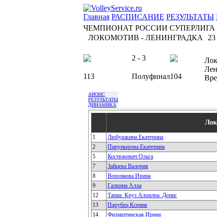
Главная
РАСПИСАНИЕ
РЕЗУЛЬТАТЫ
ЧЕМПИОНАТ РОССИИ СУПЕРЛИГА
ЛОКОМОТИВ - ЛЕНИНГРАДКА
23
2 - 3
Лок
Лен
113
Полуфинал
104
Вре
АНОНС
РЕЗУЛЬТАТЫ
ДИНАМИКА
Лок
1
Любушкина Екатерина
2
Пипунырова Екатерина
5
Костюкевич Ольга
7
Зайцева Валерия
8
Воронкова Ирина
9
Галкина Алла
12
Тапиа_Круз Алонлра_Денис
13
Парубец Ксения
14
Филиштинская Ирина