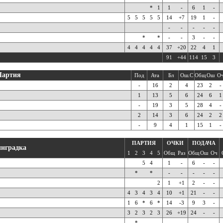
*
1
1
-
6
1
-
5
5
5
5
5
14
+7
19
1
-
-
-
-
-
-
*
*
-
-
3
-
-
4
4
4
4
4
37
+20
22
4
1
91
+44
114
15
3
Партия
Под
Ата
Бл
Ош.С
Общ
Ош
О
-
16
2
4
23
2
-
1
13
5
6
24
6
1
-
19
3
5
28
4
-
2
14
3
6
24
2
2
-
9
4
1
15
1
-
ПАРТИЯ
ОЧКИ
ПОДАЧА
нградка
1
2
3
4
5
Общ
Раз
Общ
Ош
Оч
5
4
1
-
6
-
-
*
*
-
-
-
-
-
2
1
+1
2
-
-
4
3
4
3
4
10
+1
21
-
-
1
6
*
6
*
14
-3
9
3
-
3
2
3
2
3
26
+19
24
-
-
*
-
-
-
-
-