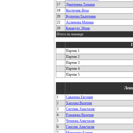
17
Дмитриева Татьяна
18
Костючик Вера
20
Купреева Екатерина
22
Аслямова Марина
29
Каракурт Эбрар
Итого по команде
Партия 1
Партия 2
Партия 3
Партия 4
Партия 5
Лени
1
Сикачева Евгения
2
Харлова Валерия
3
Светник Анастасия
4
Романова Валерия
5
Чернова Анастасия
6
Гарелик Анастасия
7
Мишагина Есения