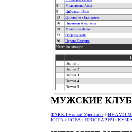
8
Мельникова Анна
9
Цибулько Юлия
13
Дороничева Екатерина
16
Пирайнен Анастасия
19
Малыгина Дарья
23
Озерова Анна
26
Перова Валерия
Итого по команде
Партия 1
Партия 2
Партия 3
Партия 4
Партия 5
МУЖСКИЕ КЛУ
ФАКЕЛ Новый Уренгой ›
ДИНАМО Мос
ЮГРА ›
НОВА ›
ЯРОСЛАВИЧ ›
КУЗБА