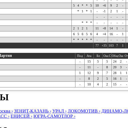
5
4
*
*
5
10
+6
9
2
-
*
1
*
1
-
-1
2
1
-
-
-
-
-
-
*
*
*
-
-
-
-
-
2
1
2
1
11
+8
14
1
-
6
5
6
5
6
4
+4
16
-
1
*
*
*
*
*
-
-
-
-
-
77
+35
103
7
1
Партия
Под
Ата
Бл
Ош.С
Общ
Ош
О
-
15
5
5
24
2
-
-
11
-
8
20
3
-
1
12
9
7
28
1
1
-
8
2
5
16
1
-
-
10
4
2
15
-
-
БЫ
ква ›
ЗЕНИТ-КАЗАНЬ ›
УРАЛ ›
ЛОКОМОТИВ ›
ДИНАМО-ЛО
СС ›
ЕНИСЕЙ ›
ЮГРА-САМОТЛОР ›