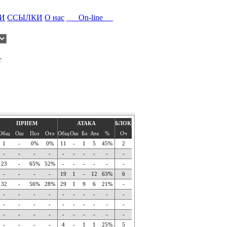
И
ССЫЛКИ
О нас
On-line
е
ПРИЕМ
АТАКА
БЛОК
Общ
Ош
Поз
Отл
Общ
Ош
Бл
Ата
%
Оч
1
-
0%
0%
11
-
1
5
45%
2
-
-
-
-
-
-
-
-
-
-
23
-
65%
52%
-
-
-
-
-
-
-
-
-
-
19
1
-
12
63%
6
32
-
56%
28%
29
1
9
6
21%
-
-
-
-
-
-
-
-
-
-
-
-
-
-
-
-
-
-
-
-
-
-
-
-
-
-
-
-
-
-
-
-
-
-
-
4
-
1
1
25%
5