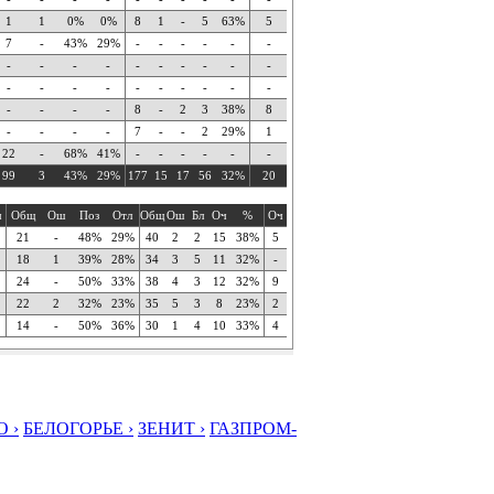
1
1
0%
0%
8
1
-
5
63%
5
7
-
43%
29%
-
-
-
-
-
-
-
-
-
-
-
-
-
-
-
-
-
-
-
-
-
-
-
-
-
-
-
-
-
-
8
-
2
3
38%
8
-
-
-
-
7
-
-
2
29%
1
22
-
68%
41%
-
-
-
-
-
-
99
3
43%
29%
177
15
17
56
32%
20
ч
Общ
Ош
Поз
Отл
Общ
Ош
Бл
Оч
%
Оч
21
-
48%
29%
40
2
2
15
38%
5
18
1
39%
28%
34
3
5
11
32%
-
24
-
50%
33%
38
4
3
12
32%
9
22
2
32%
23%
35
5
3
8
23%
2
14
-
50%
36%
30
1
4
10
33%
4
 ›
БЕЛОГОРЬЕ ›
ЗЕНИТ ›
ГАЗПРОМ-