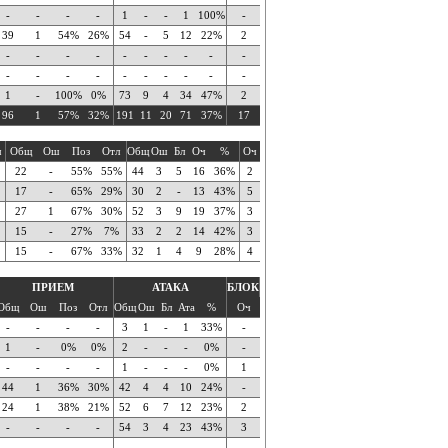
-
-
-
-
1
-
-
1
100%
-
39
1
54%
26%
54
-
5
12
22%
2
-
-
-
-
-
-
-
-
-
-
-
-
-
-
-
-
-
-
-
-
1
-
100%
0%
73
9
4
34
47%
2
96
1
57%
32%
191
11
20
71
37%
17
ч
Общ
Ош
Поз
Отл
Общ
Ош
Бл
Оч
%
Оч
22
-
55%
55%
44
3
5
16
36%
2
17
-
65%
29%
30
2
-
13
43%
5
27
1
67%
30%
52
3
9
19
37%
3
15
-
27%
7%
33
2
2
14
42%
3
15
-
67%
33%
32
1
4
9
28%
4
ПРИЕМ
АТАКА
БЛОК
Общ
Ош
Поз
Отл
Общ
Ош
Бл
Ата
%
Оч
-
-
-
-
3
1
-
1
33%
-
1
-
0%
0%
2
-
-
-
0%
-
-
-
-
-
1
-
-
-
0%
1
44
1
36%
30%
42
4
4
10
24%
-
24
1
38%
21%
52
6
7
12
23%
2
-
-
-
-
54
3
4
23
43%
3
-
-
-
-
-
-
-
-
-
-