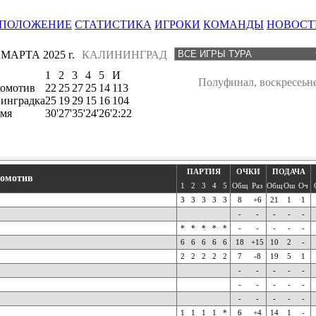
ПОЛОЖЕНИЕ
СТАТИСТИКА
ИГРОКИ
КОМАНДЫ
НОВОСТ
 МАРТА 2025 г.
КАЛИНИНГРАД
1
2
3
4
5
И
Полуфинал, воскресеьн
омотив
22
25
27
25
14
113
инградка
25
19
29
15
16
104
мя
30'
27'
35'
24'
26'
2:22
ПАРТИЯ
ОЧКИ
ПОДАЧА
омотив
1
2
3
4
5
Общ
Раз
Общ
Ош
Оч
3
3
3
3
3
8
+6
21
1
1
-
-
-
-
-
*
*
*
*
*
-
-
-
-
-
6
6
6
6
6
18
+15
10
2
-
2
2
2
2
2
7
-8
19
5
1
-
-
-
-
-
-
-
-
-
-
-
-
-
-
-
1
1
1
1
*
6
+4
14
1
-