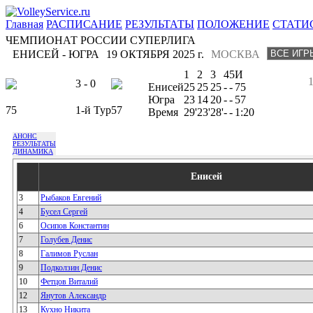
Главная
РАСПИСАНИЕ
РЕЗУЛЬТАТЫ
ПОЛОЖЕНИЕ
СТАТИ
ЧЕМПИОНАТ РОССИИ СУПЕРЛИГА
ЕНИСЕЙ - ЮГРА
19 ОКТЯБРЯ 2025 г.
МОСКВА
1
2
3
4
5
И
3 - 0
Енисей
25
25
25
-
-
75
Югра
23
14
20
-
-
57
75
1-й Тур
57
Время
29'
23'
28'
-
-
1:20
АНОНС
РЕЗУЛЬТАТЫ
ДИНАМИКА
Енисей
3
Рыбаков Евгений
4
Бусел Сергей
6
Осипов Константин
7
Голубев Денис
8
Галимов Руслан
9
Подколзин Денис
10
Фетцов Виталий
12
Янутов Александр
13
Кухно Никита