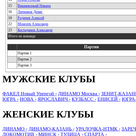
15
Вишневецкий Никита
16
Литвинов Денис
18
Родичев Алексей
22
Моисеев Александр
23
Костадинов Александр
Итого по команде
Партия
Партия 1
Партия 2
Партия 3
МУЖСКИЕ КЛУБЫ
ФАКЕЛ Новый Уренгой ›
ДИНАМО Москва ›
ЗЕНИТ-КАЗАНЬ
ЮГРА ›
НОВА ›
ЯРОСЛАВИЧ ›
КУЗБАСС ›
ЕНИСЕЙ ›
ЮГРА
ЖЕНСКИЕ КЛУБЫ
ДИНАМО ›
ДИНАМО-КАЗАНЬ ›
УРАЛОЧКА-НТМК ›
ЗАРЕЧ
ЛОКОМОТИВ ›
МИНСК ›
ТУЛИЦА ›
СПАРТА ›