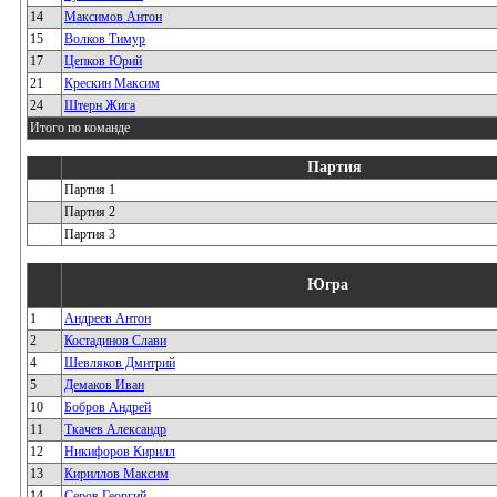
14
Максимов Антон
15
Волков Тимур
17
Цепков Юрий
21
Крескин Максим
24
Штерн Жига
Итого по команде
Партия
Партия 1
Партия 2
Партия 3
Югра
1
Андреев Антон
2
Костадинов Слави
4
Шевляков Дмитрий
5
Демаков Иван
10
Бобров Андрей
11
Ткачев Александр
12
Никифоров Кирилл
13
Кириллов Максим
14
Серов Георгий