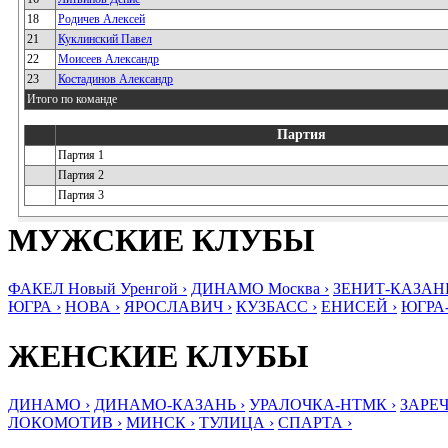
18
Родичев Алексей
21
Куклинский Павел
22
Моисеев Александр
23
Костадинов Александр
Итого по команде
Партия
Партия 1
Партия 2
Партия 3
МУЖСКИЕ КЛУБЫ
ФАКЕЛ Новый Уренгой ›
ДИНАМО Москва ›
ЗЕНИТ-КАЗАНЬ
ЮГРА ›
НОВА ›
ЯРОСЛАВИЧ ›
КУЗБАСС ›
ЕНИСЕЙ ›
ЮГРА
ЖЕНСКИЕ КЛУБЫ
ДИНАМО ›
ДИНАМО-КАЗАНЬ ›
УРАЛОЧКА-НТМК ›
ЗАРЕЧ
ЛОКОМОТИВ ›
МИНСК ›
ТУЛИЦА ›
СПАРТА ›