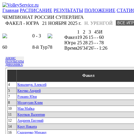
Главная
РАСПИСАНИЕ
РЕЗУЛЬТАТЫ
ПОЛОЖЕНИЕ
СТАТИ
ЧЕМПИОНАТ РОССИИ СУПЕРЛИГА
ФАКЕЛ - ЮГРА
21 НОЯБРЯ 2025 г.
Н. УРЕНГОЙ
1
2
3
4
5
И
0 - 3
Факел
19
26
15
-
-
60
Югра
25
28
25
-
-
78
60
8-й Тур
78
Время
26'
34'
26'
-
-
1:26
АНОНС
РЕЗУЛЬТАТЫ
ДИНАМИКА
Факел
4
Ковальчук Алексей
5
Квочко Андрей
7
Романо Юри
8
Мозжухин Клим
10
Маа Майка
11
Кротков Валентин
12
Андреев Евгений
14
Крот Никита
16
Сидоренко Михаил