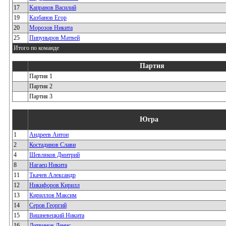
17
Капранов Василий
19
Казбанов Егор
20
Морозов Никита
25
Пипуныров Матвей
Итого по команде
Партия
Партия 1
Партия 2
Партия 3
Югра
1
Андреев Антон
2
Костадинов Слави
4
Шевляков Дмитрий
8
Нагаец Никита
11
Ткачев Александр
12
Никифоров Кирилл
13
Кириллов Максим
14
Серов Георгий
15
Вишневецкий Никита
16
Литвинов Денис