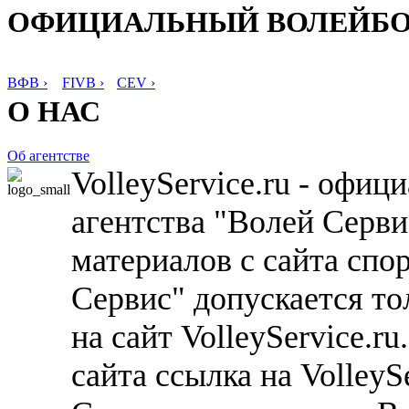
ОФИЦИАЛЬНЫЙ ВОЛЕЙБ
ВФВ ›
FIVB ›
CEV ›
О НАС
Об агентстве
VolleyService.ru - офи
агентства "Волей Серв
материалов с сайта спо
Сервис" допускается то
на сайт VolleyService.r
сайта ссылка на VolleyS