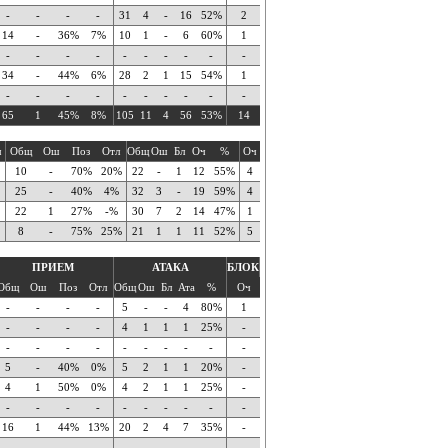
-
-
-
-
31
4
-
16
52%
2
14
-
36%
7%
10
1
-
6
60%
1
-
-
-
-
-
-
-
-
-
-
34
-
44%
6%
28
2
1
15
54%
1
-
-
-
-
-
-
-
-
-
-
65
1
45%
8%
105
11
4
56
53%
14
ч
Общ
Ош
Поз
Отл
Общ
Ош
Бл
Оч
%
Оч
10
-
70%
20%
22
-
1
12
55%
4
25
-
40%
4%
32
3
-
19
59%
4
22
1
27%
-%
30
7
2
14
47%
1
8
-
75%
25%
21
1
1
11
52%
5
ПРИЕМ
АТАКА
БЛОК
Общ
Ош
Поз
Отл
Общ
Ош
Бл
Ата
%
Оч
-
-
-
-
5
-
-
4
80%
1
-
-
-
-
4
1
1
1
25%
-
-
-
-
-
-
-
-
-
-
-
5
-
40%
0%
5
2
1
1
20%
-
4
1
50%
0%
4
2
1
1
25%
-
-
-
-
-
-
-
-
-
-
-
16
1
44%
13%
20
2
4
7
35%
-
-
-
-
-
-
-
-
-
-
-