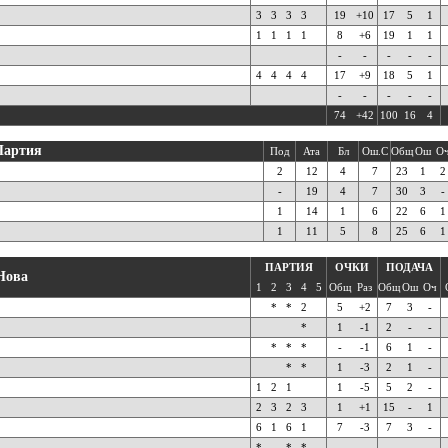
3
3
3
3
19
+10
17
5
1
1
1
1
1
8
+6
19
1
1
-
-
-
-
-
4
4
4
4
17
+9
18
5
1
-
-
-
-
-
74
+42
100
16
4
Партия
Под
Ата
Бл
Ош.С
Общ
Ош
О
2
12
4
7
23
1
2
-
19
4
7
30
3
-
1
14
1
6
22
6
1
1
11
5
8
25
6
1
ПАРТИЯ
ОЧКИ
ПОДАЧА
Нова
1
2
3
4
5
Общ
Раз
Общ
Ош
Оч
*
*
2
5
+2
7
3
-
*
1
-1
2
-
-
*
*
*
-
-1
6
1
-
*
*
1
-3
2
1
-
1
2
1
1
-5
5
2
-
2
3
2
3
1
+1
15
-
1
6
1
6
1
7
-3
7
3
-
*
*
*
-
-
-
-
-