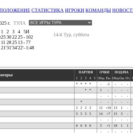
ПОЛОЖЕНИЕ
СТАТИСТИКА
ИГРОКИ
КОМАНДЫ
НОВОСТ
25 г.
ТУЛА
1
2
3
4
5
И
14-й Тур, суббота
е
25
30
22
25
-
102
11
28
25
13
-
77
21'
31'
34'
22'
-
1:48
ПАРТИЯ
ОЧКИ
ПОДАЧА
логорье
1
2
3
4
5
Общ
Раз
Общ
Ош
Оч
*
*
*
*
-
-1
-
-
-
*
*
1
-
-
-
-
-
-
-
-
-
*
-
-
-
-
-
2
2
2
2
12
+10
13
1
-
5
5
5
5
14
+7
15
3
-
-
-
-
-
-
6
6
6
6
3
+1
18
1
1
-
-
-
-
-