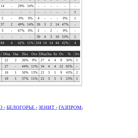
14
-
29%
14%
-
-
-
-
-
-
-
-
-
-
-
-
-
-
-
1
5
-
0%
0%
4
-
-
-
0%
1
37
2
49%
14%
30
3
2
14
47%
-
3
-
67%
0%
2
-
2
-
0%
-
-
-
-
-
30
4
3
16
53%
1
84
4
42%
11%
104
14
14
44
42%
4
ч
Общ
Ош
Поз
Отл
Общ
Ош
Бл
Оч
%
Оч
22
2
36%
9%
27
4
4
8
30%
1
27
-
44%
11%
34
4
4
22
65%
-
16
1
50%
13%
21
3
1
9
43%
2
19
1
37%
11%
22
3
5
5
23%
1
 ›
БЕЛОГОРЬЕ ›
ЗЕНИТ ›
ГАЗПРОМ-