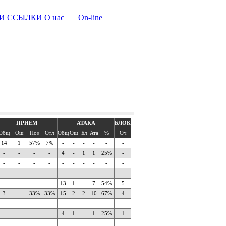
И
ССЫЛКИ
О нас
On-line
ПРИЕМ
АТАКА
БЛОК
Общ
Ош
Поз
Отл
Общ
Ош
Бл
Ата
%
Оч
14
1
57%
7%
-
-
-
-
-
-
-
-
-
-
4
-
1
1
25%
-
-
-
-
-
-
-
-
-
-
-
-
-
-
-
-
-
-
-
-
-
-
-
-
-
13
1
-
7
54%
5
3
-
33%
33%
15
2
2
10
67%
4
-
-
-
-
-
-
-
-
-
-
-
-
-
-
4
1
-
1
25%
1
-
-
-
-
-
-
-
-
-
-