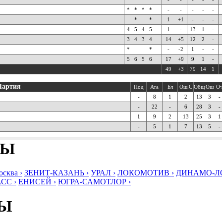
*
*
*
*
-
-
-
-
-
*
*
1
+1
-
-
-
4
5
4
5
1
-
13
1
-
3
4
3
4
14
+5
12
2
-
*
*
-
-2
1
-
-
5
6
5
6
17
+9
9
1
-
49
+3
79
14
1
Партия
Под
Ата
Бл
Ош.С
Общ
Ош
О
-
8
1
2
13
3
-
-
22
-
6
28
3
-
1
9
2
13
25
3
1
-
5
1
7
13
5
-
БЫ
ква ›
ЗЕНИТ-КАЗАНЬ ›
УРАЛ ›
ЛОКОМОТИВ ›
ДИНАМО-ЛО
СС ›
ЕНИСЕЙ ›
ЮГРА-САМОТЛОР ›
БЫ