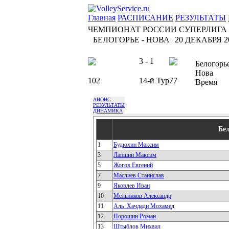
Главная
РАСПИСАНИЕ
РЕЗУЛЬТАТЫ
ЧЕМПИОНАТ РОССИИ СУПЕРЛИГА
БЕЛОГОРЬЕ - НОВА
20 ДЕКАБРЯ 20
3 - 1
Белогорь
Нова
102
14-й Тур
77
Время
АНОНС
РЕЗУЛЬТАТЫ
ДИНАМИКА
Бе
1
Будюхин Максим
3
Лапшин Максим
5
Жогов Евгений
7
Маслиев Станислав
9
Яковлев Иван
10
Мельников Александр
11
Аль_Хачдади Мохамед
12
Порошин Роман
13
Штыблов Михаил