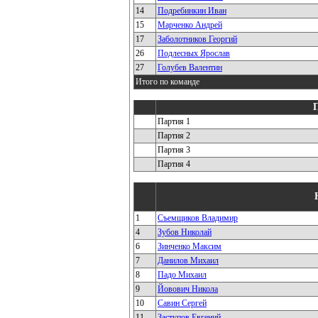
14
Подребинкин Иван
15
Марченко Андрей
17
Заболотников Георгий
26
Подлесных Ярослав
27
Голубев Валентин
Итого по команде
Партия 1
Партия 2
Партия 3
Партия 4
1
Съемщиков Владимир
4
Зубов Николай
6
Зинченко Максим
7
Данилов Михаил
8
Падо Михаил
9
Йовович Никола
10
Савин Сергей
11
Заступов Евгений