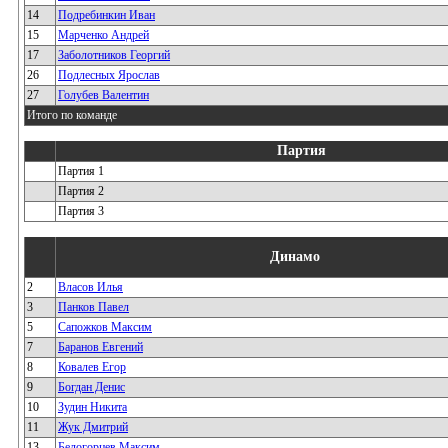
14
Подребинкин Иван
15
Марченко Андрей
17
Заболотников Георгий
26
Подлесных Ярослав
27
Голубев Валентин
Итого по команде
Партия
Партия 1
Партия 2
Партия 3
Динамо
2
Власов Илья
3
Панков Павел
5
Сапожков Максим
7
Баранов Евгений
8
Ковалев Егор
9
Богдан Денис
10
Зудин Никита
11
Жук Дмитрий
13
Белогорцев Максим