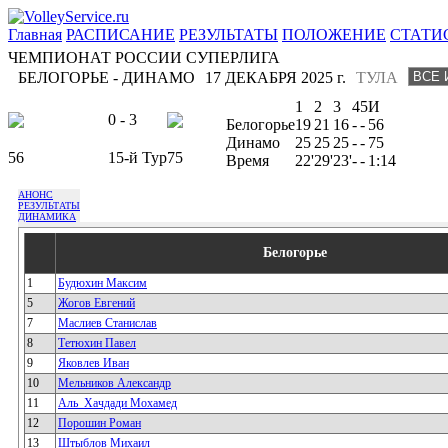
Главная
РАСПИСАНИЕ
РЕЗУЛЬТАТЫ
ПОЛОЖЕНИЕ
СТАТИ
ЧЕМПИОНАТ РОССИИ СУПЕРЛИГА
БЕЛОГОРЬЕ - ДИНАМО
17 ДЕКАБРЯ 2025 г.
ТУЛА
1
2
3
4
5
И
0 - 3
Белогорье
19
21
16
-
-
56
Динамо
25
25
25
-
-
75
56
15-й Тур
75
Время
22'
29'
23'
-
-
1:14
АНОНС
РЕЗУЛЬТАТЫ
ДИНАМИКА
Белогорье
1
Будюхин Максим
5
Жогов Евгений
7
Маслиев Станислав
8
Тетюхин Павел
9
Яковлев Иван
10
Мельников Александр
11
Аль_Хачдади Мохамед
12
Порошин Роман
13
Штыблов Михаил