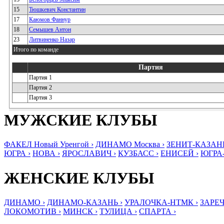
15
Тюшкевич Константин
17
Каюмов Фаннур
18
Семышев Антон
23
Литвиненко Назар
Итого по команде
Партия
Партия 1
Партия 2
Партия 3
МУЖСКИЕ КЛУБЫ
ФАКЕЛ Новый Уренгой ›
ДИНАМО Москва ›
ЗЕНИТ-КАЗАНЬ
ЮГРА ›
НОВА ›
ЯРОСЛАВИЧ ›
КУЗБАСС ›
ЕНИСЕЙ ›
ЮГРА
ЖЕНСКИЕ КЛУБЫ
ДИНАМО ›
ДИНАМО-КАЗАНЬ ›
УРАЛОЧКА-НТМК ›
ЗАРЕЧ
ЛОКОМОТИВ ›
МИНСК ›
ТУЛИЦА ›
СПАРТА ›