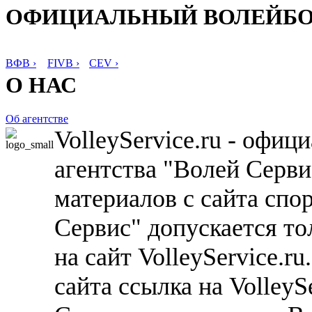
ОФИЦИАЛЬНЫЙ ВОЛЕЙБ
ВФВ ›
FIVB ›
CEV ›
О НАС
Об агентстве
VolleyService.ru - офи
агентства "Волей Серв
материалов с сайта спо
Сервис" допускается то
на сайт VolleyService.r
сайта ссылка на VolleyS