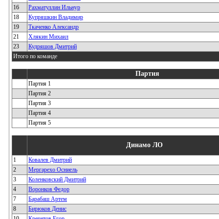
16
Рахматуллин Ильнур
18
Купряшкин Владимир
19
Ткаченко Александр
21
Хлякин Михаил
23
Кудряшов Дмитрий
Итого по команде
Партия
Партия 1
Партия 2
Партия 3
Партия 4
Партия 5
Динамо ЛО
1
Ковалев Дмитрий
2
Мергарехо Осниель
3
Коленковский Дмитрий
4
Воронков Федор
7
Барабаш Артем
8
Бирюков Денис
10
Кречетов Егор