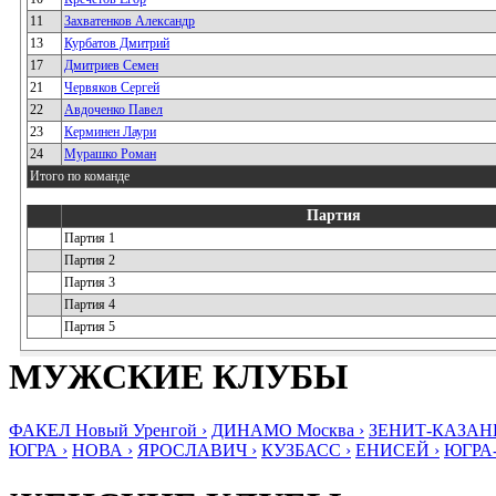
11
Захватенков Александр
13
Курбатов Дмитрий
17
Дмитриев Семен
21
Червяков Сергей
22
Авдоченко Павел
23
Керминен Лаури
24
Мурашко Роман
Итого по команде
Партия
Партия 1
Партия 2
Партия 3
Партия 4
Партия 5
МУЖСКИЕ КЛУБЫ
ФАКЕЛ Новый Уренгой ›
ДИНАМО Москва ›
ЗЕНИТ-КАЗАНЬ
ЮГРА ›
НОВА ›
ЯРОСЛАВИЧ ›
КУЗБАСС ›
ЕНИСЕЙ ›
ЮГРА