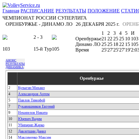
Главная
РАСПИСАНИЕ
РЕЗУЛЬТАТЫ
ПОЛОЖЕНИЕ
СТАТИ
ЧЕМПИОНАТ РОССИИ СУПЕРЛИГА
ОРЕНБУРЖЬЕ - ДИНАМО ЛО
26 ДЕКАБРЯ 2025 г.
ОРЕНБ
1
2
3
4
5
И
2 - 3
Оренбуржье
21
22
25
25
10
103
Динамо ЛО
25
25
18
22
15
105
103
15-й Тур
105
Время
25'
27'
25'
27'
19'
2:0
АНОНС
РЕЗУЛЬТАТЫ
ДИНАМИКА
Оренбуржье
2
Кулыгин Михаил
4
Александров Артем
5
Павлов Тимофей
7
Рукавишников Евгений
9
Некипелов Никита
10
Юцевич Вадим
11
Убипарип Жарко
12
Давлетшин Данил
14
Максименко Максим