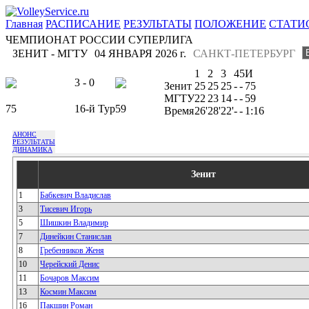
Главная
РАСПИСАНИЕ
РЕЗУЛЬТАТЫ
ПОЛОЖЕНИЕ
СТАТИ
ЧЕМПИОНАТ РОССИИ СУПЕРЛИГА
ЗЕНИТ - МГТУ
04 ЯНВАРЯ 2026 г.
САНКТ-ПЕТЕРБУРГ
1
2
3
4
5
И
3 - 0
Зенит
25
25
25
-
-
75
МГТУ
22
23
14
-
-
59
75
16-й Тур
59
Время
26'
28'
22'
-
-
1:16
АНОНС
РЕЗУЛЬТАТЫ
ДИНАМИКА
Зенит
1
Бабкевич Владислав
3
Тисевич Игорь
5
Шишкин Владимир
7
Динейкин Станислав
8
Гребенников Женя
10
Черейский Денис
11
Бочаров Максим
13
Космин Максим
16
Пакшин Роман