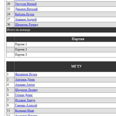
20
Уксусов Матвей
22
Дикарев Виталий
24
Кобзарь Игорь
27
Ананьев Андрей
30
Шерпетис Ричард
Итого по команде
Партия
Партия 1
Партия 2
Партия 3
МГТУ
1
Филиппов Игорь
2
Антонов Денис
4
Аношко Антон
5
Щадилов Леонид
6
Гетман Денис
7
Исхаков Тимур
9
Ганенко Алексей
11
Козицын Иван
12
Аксютин Никита