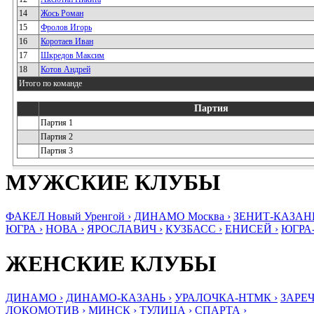
14
Жось Роман
15
Фролов Игорь
16
Коротаев Иван
17
Шкредов Максим
18
Котов Андрей
Итого по команде
Партия
Партия 1
Партия 2
Партия 3
МУЖСКИЕ КЛУБЫ
ФАКЕЛ Новый Уренгой ›
ДИНАМО Москва ›
ЗЕНИТ-КАЗАНЬ
ЮГРА ›
НОВА ›
ЯРОСЛАВИЧ ›
КУЗБАСС ›
ЕНИСЕЙ ›
ЮГРА
ЖЕНСКИЕ КЛУБЫ
ДИНАМО ›
ДИНАМО-КАЗАНЬ ›
УРАЛОЧКА-НТМК ›
ЗАРЕЧ
ЛОКОМОТИВ ›
МИНСК ›
ТУЛИЦА ›
СПАРТА ›