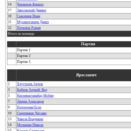
14
Чекмизов Кирилл
17
Заволжский Даниил
18
Скворцов Иван
21
Мухаметзянов Данил
22
Поталюк Роман
Итого по команде
Партия
Партия 1
Партия 2
Партия 3
Ярославич
2
Хрусталев Артем
3
Бобров Андрей_Вад
5
Насримастанабад Мобин
7
Лаптев Александр
9
Поторочин Егор
10
Свентицкис Чеславс
13
Чивель Владимир
14
Мельянац Никола
15
Кассель Станислав