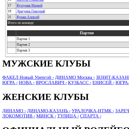
17
Кутлунин Матвей
19
Драгунов Григорий
21
Кураш Алексей
Итого по команде
Партия
Партия 1
Партия 2
Партия 3
МУЖСКИЕ КЛУБЫ
ФАКЕЛ Новый Уренгой ›
ДИНАМО Москва ›
ЗЕНИТ-КАЗАНЬ
ЮГРА ›
НОВА ›
ЯРОСЛАВИЧ ›
КУЗБАСС ›
ЕНИСЕЙ ›
ЮГРА
ЖЕНСКИЕ КЛУБЫ
ДИНАМО ›
ДИНАМО-КАЗАНЬ ›
УРАЛОЧКА-НТМК ›
ЗАРЕЧ
ЛОКОМОТИВ ›
МИНСК ›
ТУЛИЦА ›
СПАРТА ›