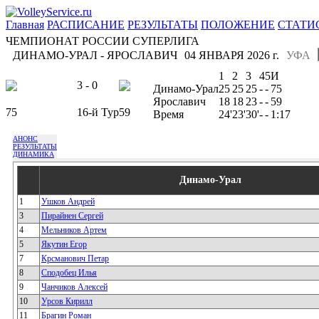
Главная
РАСПИСАНИЕ
РЕЗУЛЬТАТЫ
ПОЛОЖЕНИЕ
СТАТИ
ЧЕМПИОНАТ РОССИИ СУПЕРЛИГА
ДИНАМО-УРАЛ - ЯРОСЛАВИЧ
04 ЯНВАРЯ 2026 г.
УФА
1
2
3
4
5
И
3 - 0
Динамо-Урал
25
25
25
-
-
75
Ярославич
18
18
23
-
-
59
75
16-й Тур
59
Время
24'
23'
30'
-
-
1:17
АНОНС
РЕЗУЛЬТАТЫ
ДИНАМИКА
Динамо-Урал
1
Ушков Андрей
3
Пирайнен Сергей
4
Мельников Артем
5
Якутин Егор
7
Крсманович Петар
8
Сподобец Илья
9
Чанчиков Алексей
10
Урсов Кирилл
11
Брагин Роман