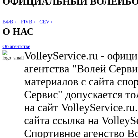
ОФИЦИАЛЬНЫЙ ВОЛЕЙБ
ВФВ ›
FIVB ›
CEV ›
О НАС
Об агентстве
VolleyService.ru - офи
агентства "Волей Серв
материалов с сайта спо
Сервис" допускается то
на сайт VolleyService.r
сайта ссылка на VolleyS
Спортивное агенство В