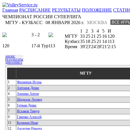
Главная
РАСПИСАНИЕ
РЕЗУЛЬТАТЫ
ПОЛОЖЕНИЕ
СТАТИ
ЧЕМПИОНАТ РОССИИ СУПЕРЛИГА
МГТУ - КУЗБАСС
08 ЯНВАРЯ 2026 г.
МОСКВА
1
2
3
4
5
И
3 - 2
МГТУ
33
25
21
25
16
120
Кузбасс
35
18
25
21
14
113
120
17-й Тур
113
Время
39'
23'
24'
28'
21'
2:15
АНОНС
РЕЗУЛЬТАТЫ
ДИНАМИКА
МГТУ
1
Филиппов Игорь
2
Антонов Денис
4
Аношко Антон
5
Щадилов Леонид
6
Гетман Денис
7
Исхаков Тимур
9
Ганенко Алексей
11
Козицын Иван
12
Аксютин Никита