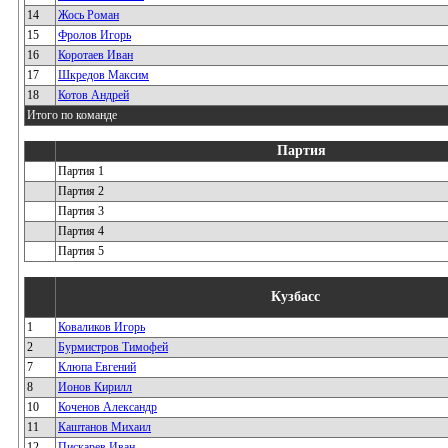
14
Жось Роман
15
Фролов Игорь
16
Коротаев Иван
17
Шкредов Максим
18
Котов Андрей
Итого по команде
Партия
Партия 1
Партия 2
Партия 3
Партия 4
Партия 5
Кузбасс
1
Коваликов Игорь
2
Бурмистров Тимофей
7
Клюпа Евгений
8
Ионов Кирилл
10
Коченов Александр
11
Каштанов Михаил
12
Пискарев Иван