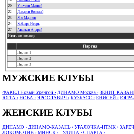
20
Уксусов Матвей
22
Дикарев Виталий
23
Янт Марлон
24
Кобзарь Игорь
27
Ананьев Андрей
Итого по команде
Партия
Партия 1
Партия 2
Партия 3
МУЖСКИЕ КЛУБЫ
ФАКЕЛ Новый Уренгой ›
ДИНАМО Москва ›
ЗЕНИТ-КАЗАНЬ
ЮГРА ›
НОВА ›
ЯРОСЛАВИЧ ›
КУЗБАСС ›
ЕНИСЕЙ ›
ЮГРА
ЖЕНСКИЕ КЛУБЫ
ДИНАМО ›
ДИНАМО-КАЗАНЬ ›
УРАЛОЧКА-НТМК ›
ЗАРЕЧ
ЛОКОМОТИВ ›
МИНСК ›
ТУЛИЦА ›
СПАРТА ›