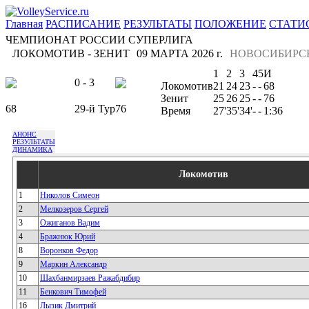
Главная
РАСПИСАНИЕ
РЕЗУЛЬТАТЫ
ПОЛОЖЕНИЕ
СТАТИ
ЧЕМПИОНАТ РОССИИ СУПЕРЛИГА
ЛОКОМОТИВ - ЗЕНИТ
09 МАРТА 2026 г.
НОВОСИБИРС
1
2
3
4
5
И
0 - 3
Локомотив
21
24
23
-
-
68
Зенит
25
26
25
-
-
76
68
29-й Тур
76
Время
27'
35'
34'
-
-
1:36
АНОНС
РЕЗУЛЬТАТЫ
ДИНАМИКА
Локомотив
1
Николов Симеон
2
Мелкозеров Сергей
3
Ожиганов Вадим
4
Бражнюк Юрий
8
Воронков Федор
9
Маркин Александр
10
Шахбанмирзаев Ражабдибир
11
Бенкович Тимофей
16
Лызик Дмитрий