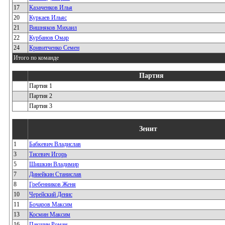
17
Казаченков Илья
20
Куркаев Ильяс
21
Вишняков Михаил
22
Курбанов Омар
24
Кривитченко Семен
Итого по команде
Партия
Партия 1
Партия 2
Партия 3
Зенит
1
Бабкевич Владислав
3
Тисевич Игорь
5
Шишкин Владимир
7
Динейкин Станислав
8
Гребенников Женя
10
Черейский Денис
11
Бочаров Максим
13
Космин Максим
16
Пакшин Роман