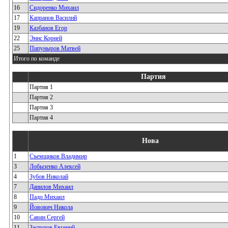
16
Сидоренко Михаил
17
Капранов Василий
19
Казбанов Егор
22
Эннс Корней
25
Пипуныров Матвей
Итого по команде
Партия
Партия 1
Партия 2
Партия 3
Партия 4
Нова
1
Съемщиков Владимир
3
Лобызенко Алексей
4
Зубов Николай
7
Данилов Михаил
8
Падо Михаил
9
Йовович Никола
10
Савин Сергей
11
Заступов Евгений