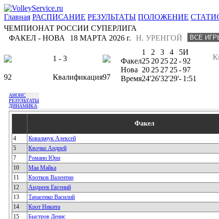
Главная
РАСПИСАНИЕ
РЕЗУЛЬТАТЫ
ПОЛОЖЕНИЕ
СТАТИ
ЧЕМПИОНАТ РОССИИ СУПЕРЛИГА
ФАКЕЛ - НОВА
18 МАРТА 2026 г.
Н. УРЕНГОЙ
1
2
3
4
5
И
К
1 - 3
Факел
25
20
25
22
-
92
Нова
20
25
27
25
-
97
92
Квалификация
97
Время
24'
26'
32'
29'
-
1:51
АНОНС
РЕЗУЛЬТАТЫ
ДИНАМИКА
Факел
4
Ковальчук Алексей
5
Квочко Андрей
7
Романо Юри
10
Маа Майка
11
Кротков Валентин
12
Андреев Евгений
13
Тарасенко Василий
14
Крот Никита
15
Быстров Денис