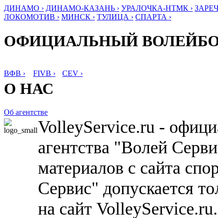
ДИНАМО ›
ДИНАМО-КАЗАНЬ ›
УРАЛОЧКА-НТМК ›
ЗАРЕЧ
ЛОКОМОТИВ ›
МИНСК ›
ТУЛИЦА ›
СПАРТА ›
ОФИЦИАЛЬНЫЙ ВОЛЕЙБ
ВФВ ›
FIVB ›
CEV ›
О НАС
Об агентстве
VolleyService.ru - офи
агентства "Волей Серв
материалов с сайта спо
Сервис" допускается то
на сайт VolleyService.r