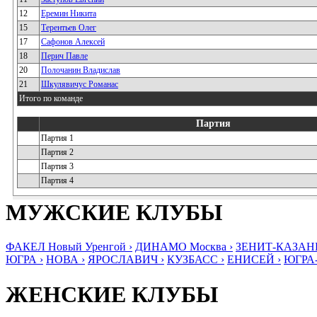
12
Еремин Никита
15
Терентьев Олег
17
Сафонов Алексей
18
Перич Павле
20
Полочанин Владислав
21
Шкулявичус Романас
Итого по команде
Партия
Партия 1
Партия 2
Партия 3
Партия 4
МУЖСКИЕ КЛУБЫ
ФАКЕЛ Новый Уренгой ›
ДИНАМО Москва ›
ЗЕНИТ-КАЗАНЬ
ЮГРА ›
НОВА ›
ЯРОСЛАВИЧ ›
КУЗБАСС ›
ЕНИСЕЙ ›
ЮГРА
ЖЕНСКИЕ КЛУБЫ