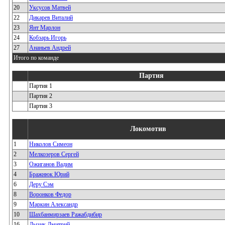
20
Уксусов Матвей
22
Дикарев Виталий
23
Янт Марлон
24
Кобзарь Игорь
27
Ананьев Андрей
Итого по команде
Партия
Партия 1
Партия 2
Партия 3
Локомотив
1
Николов Симеон
2
Мелкозеров Сергей
3
Ожиганов Вадим
4
Бражнюк Юрий
6
Деру Сэм
8
Воронков Федор
9
Маркин Александр
10
Шахбанмирзаев Ражабдибир
16
Лызик Дмитрий