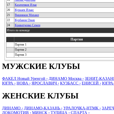
17
Казаченков Илья
20
Куркаев Ильяс
21
Вишняков Михаил
22
Курбанов Омар
24
Кривитченко Семен
Итого по команде
Партия
Партия 1
Партия 2
Партия 3
МУЖСКИЕ КЛУБЫ
ФАКЕЛ Новый Уренгой ›
ДИНАМО Москва ›
ЗЕНИТ-КАЗАНЬ
ЮГРА ›
НОВА ›
ЯРОСЛАВИЧ ›
КУЗБАСС ›
ЕНИСЕЙ ›
ЮГРА
ЖЕНСКИЕ КЛУБЫ
ДИНАМО ›
ДИНАМО-КАЗАНЬ ›
УРАЛОЧКА-НТМК ›
ЗАРЕЧ
ЛОКОМОТИВ ›
МИНСК ›
ТУЛИЦА ›
СПАРТА ›