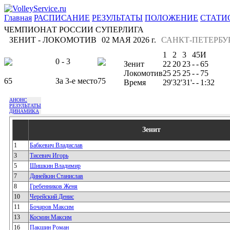
Главная
РАСПИСАНИЕ
РЕЗУЛЬТАТЫ
ПОЛОЖЕНИЕ
СТАТИ
ЧЕМПИОНАТ РОССИИ СУПЕРЛИГА
ЗЕНИТ - ЛОКОМОТИВ
02 МАЯ 2026 г.
САНКТ-ПЕТЕРБУ
1
2
3
4
5
И
0 - 3
Зенит
22
20
23
-
-
65
Локомотив
25
25
25
-
-
75
65
За 3-е место
75
Время
29'
32'
31'
-
-
1:32
АНОНС
РЕЗУЛЬТАТЫ
ДИНАМИКА
Зенит
1
Бабкевич Владислав
3
Тисевич Игорь
5
Шишкин Владимир
7
Динейкин Станислав
8
Гребенников Женя
10
Черейский Денис
11
Бочаров Максим
13
Космин Максим
16
Пакшин Роман