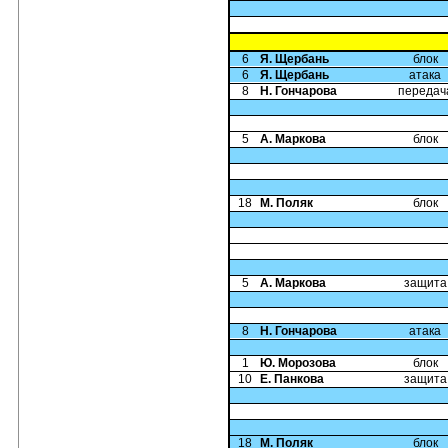
6
Я. Щербань
блок
6
Я. Щербань
атака
8
Н. Гончарова
передач
5
А. Маркова
блок
18
М. Поляк
блок
5
А. Маркова
защита
8
Н. Гончарова
атака
1
Ю. Морозова
блок
10
Е. Панкова
защита
18
М. Поляк
блок