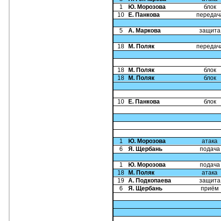
1
Ю. Морозова
блок
10
Е. Панкова
передач
5
А. Маркова
защита
18
М. Поляк
передач
18
М. Поляк
блок
18
М. Поляк
блок
10
Е. Панкова
блок
1
Ю. Морозова
атака
6
Я. Щербань
подача
1
Ю. Морозова
подача
18
М. Поляк
атака
19
А. Подкопаева
защита
6
Я. Щербань
приём