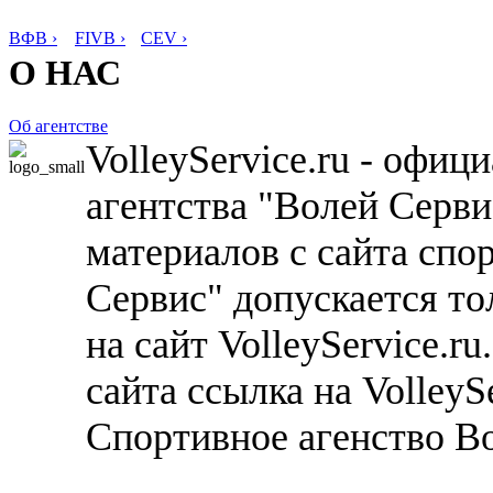
ВФВ ›
FIVB ›
CEV ›
О НАС
Об агентстве
VolleyService.ru - офи
агентства "Волей Серв
материалов с сайта спо
Сервис" допускается то
на сайт VolleyService.r
сайта ссылка на VolleyS
Спортивное агенство В