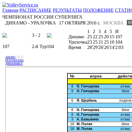
Главная
РАСПИСАНИЕ
РЕЗУЛЬТАТЫ
ПОЛОЖЕНИЕ
СТАТИ
ЧЕМПИОНАТ РОССИИ СУПЕРЛИГА
ДИНАМО - УРАЛОЧКА
17 ОКТЯБРЯ 2016 г.
МОСКВА
1
2
3
4
5
И
3 - 2
Динамо
25
22
25
20
15
107
Уралочка
23
25
21
25
10
104
107
2-й Тур
104
Время
28'
29'
26'
26'
14'
2:03
АНОНС
РЕЗУЛЬТАТЫ
ДИНАМИКА
№
игрок
дейст
8
Н. Гончарова
атака
8
Н. Гончарова
блок
6
Я. Щербань
подача
8
Н. Гончарова
блок
8
Н. Гончарова
атака
3
А. Бавыкина
атака
18
М. Поляк
блок
18
М. Поляк
атака