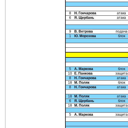
8
Н. Гончарова
атака
6
Я. Щербань
атака
9
В. Ветрова
подача
1
Ю. Морозова
блок
5
А. Маркова
блок
10
Е. Панкова
защита
8
Н. Гончарова
атака
18
М. Поляк
блок
8
Н. Гончарова
атака
18
М. Поляк
атака
6
Я. Щербань
блок
18
М. Поляк
защита
5
А. Маркова
защита