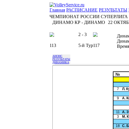
Главная
РАСПИСАНИЕ
РЕЗУЛЬТАТЫ
ЧЕМПИОНАТ РОССИИ СУПЕРЛИГА
ДИНАМО КР - ДИНАМО
22 ОКТЯБР
2 - 3
Дина
Дина
113
5-й Тур
117
Врем
АНОНС
РЕЗУЛЬТАТЫ
ДИНАМИКА
№
7
Л. 
9
А. 
11
А. 
3
М. 
18
С. 