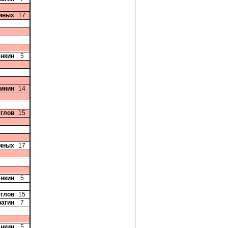
иных
17
анкин
5
бинин
14
углов
15
иных
17
анкин
5
углов
15
рагин
7
анкин
5