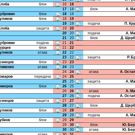
Жлоба
блок
16
:
18
17
:
18
блок
А. М
Дубровин
блок
18
:
18
Куликов
блок
18
:
19
19
:
19
подача
П. Кр
Жлоба
защита
19
:
20
20
:
20
подача
А. М
21
:
20
блок
Д. Щер
Дубровин
подача
21
:
21
Бурцев
блок
21
:
22
Куликов
атака
22
:
22
23
:
22
защита
Р. Б
Кузнецов
блок
23
:
23
Гливенко
атака
24
:
23
24
:
24
атака
А. Оста
Комаров
передача
24
:
25
25
:
25
защита
А. М
Кимеров
блок
26
:
25
26
:
26
атака
А. М
27
:
26
подача
А. Оста
Кузнецов
защита
27
:
27
28
:
27
блок
Д. Щер
Куликов
блок
28
:
28
29
:
28
подача
А. М
Зубков
блок
29
:
29
29
:
30
блок
Ю. Бер
30
:
30
атака
Ю. Бер
Кимеров
атака
30
:
31