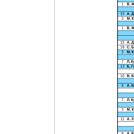
1
В. 
15
А. 
3
М. 
1
В. 
15
А. 
18
С. 
3
М. 
7
Л. 
13
Б. 
10
В. 
9
А. 
7
Л. 
3
М. 
11
А. 
9
А. 