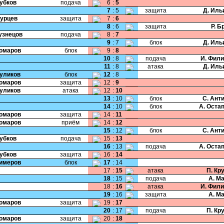
Зубков
подача
6
:
5
7
:
5
защита
Д. Иль
Бурцев
защита
7
:
6
8
:
6
защита
Р. Б
Кузнецов
подача
8
:
7
9
:
7
блок
Д. Иль
Комаров
блок
9
:
8
10
:
8
подача
И. Фил
11
:
8
атака
Д. Иль
Куликов
блок
12
:
8
Комаров
защита
12
:
9
Куликов
атака
12
:
10
13
:
10
блок
С. Ант
14
:
10
блок
А. Оста
Комаров
защита
14
:
11
Комаров
приём
14
:
12
15
:
12
блок
С. Ант
Зубков
подача
15
:
13
16
:
13
подача
А. Оста
Зубков
защита
16
:
14
Кимеров
блок
17
:
14
17
:
15
атака
П. Кр
18
:
15
подача
А. М
18
:
16
атака
И. Фил
19
:
16
защита
А. М
Комаров
защита
19
:
17
20
:
17
подача
П. Кр
Комаров
защита
20
:
18