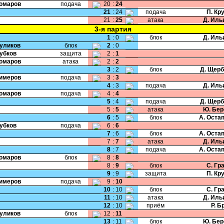
Комаров
подача
20
:
24
21
:
24
подача
П. Кр
21
:
25
атака
Д. Иль
3-я партия
1
:
0
блок
Д. Иль
Куликов
блок
2
:
0
Зубков
защита
2
:
1
Комаров
атака
2
:
2
3
:
2
блок
Д. Щер
Кимеров
подача
3
:
3
4
:
3
подача
Д. Иль
Комаров
подача
4
:
4
5
:
4
подача
Д. Щер
5
:
5
атака
Ю. Бер
6
:
5
блок
А. Оста
Зубков
подача
6
:
6
7
:
6
блок
А. Оста
7
:
7
атака
Д. Иль
8
:
7
подача
А. Оста
Комаров
блок
8
:
8
8
:
9
блок
С. Гр
9
:
9
защита
П. Кр
Кимеров
подача
9
:
10
10
:
10
блок
С. Гр
11
:
10
атака
Д. Иль
12
:
10
приём
Р. Б
Куликов
блок
12
:
11
13
:
11
блок
Ю. Бер