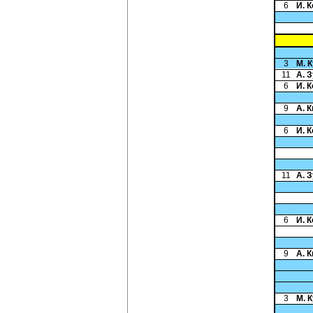
6
И. 
3
М. 
11
А. 
6
И. 
9
А. 
6
И. 
11
А. 
6
И. 
9
А. 
3
М. 