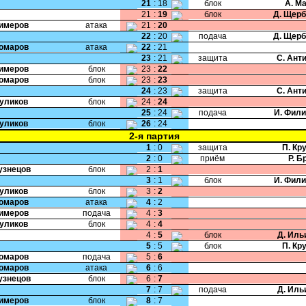
21
:
18
блок
А. М
21
:
19
блок
Д. Щер
Кимеров
атака
21
:
20
22
:
20
подача
Д. Щер
Комаров
атака
22
:
21
23
:
21
защита
С. Ант
Кимеров
блок
23
:
22
Комаров
блок
23
:
23
24
:
23
защита
С. Ант
Куликов
блок
24
:
24
25
:
24
подача
И. Фил
Куликов
блок
26
:
24
2-я партия
1
:
0
защита
П. Кр
2
:
0
приём
Р. Б
Кузнецов
блок
2
:
1
3
:
1
блок
И. Фил
Куликов
блок
3
:
2
Комаров
атака
4
:
2
Кимеров
подача
4
:
3
Куликов
блок
4
:
4
4
:
5
блок
Д. Иль
5
:
5
блок
П. Кр
Комаров
подача
5
:
6
Комаров
атака
6
:
6
Кузнецов
блок
6
:
7
7
:
7
подача
Д. Иль
Кимеров
блок
8
:
7