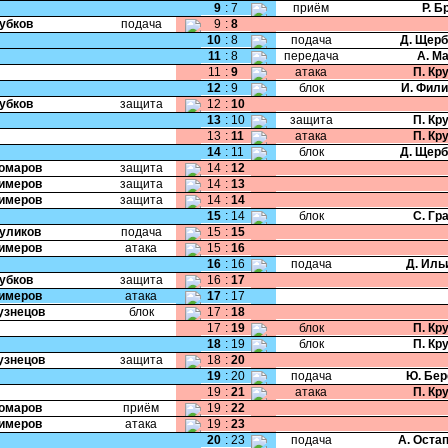
9
:
7
приём
Р. Б
Зубков
подача
9
:
8
10
:
8
подача
Д. Щер
11
:
8
передача
А. М
11
:
9
атака
П. Кр
12
:
9
блок
И. Фил
Зубков
защита
12
:
10
13
:
10
защита
П. Кр
13
:
11
атака
П. Кр
14
:
11
блок
Д. Щер
Комаров
защита
14
:
12
Кимеров
защита
14
:
13
Кимеров
защита
14
:
14
15
:
14
блок
С. Гр
Куликов
подача
15
:
15
Кимеров
атака
15
:
16
16
:
16
подача
Д. Иль
Зубков
защита
16
:
17
Кимеров
атака
17
:
17
Кузнецов
блок
17
:
18
17
:
19
блок
П. Кр
18
:
19
блок
П. Кр
Кузнецов
защита
18
:
20
19
:
20
подача
Ю. Бер
19
:
21
атака
П. Кр
Комаров
приём
19
:
22
Кимеров
атака
19
:
23
20
:
23
подача
А. Оста