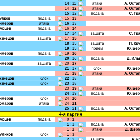
14
:
11
атака
А. Оста
14
:
12
атака
А. Оста
15
:
12
подача
С. Гр
Зубков
подача
15
:
13
Кимеров
атака
16
:
13
Бурцев
подача
16
:
14
17
:
14
защита
С. Гр
Кузнецов
защита
17
:
15
18
:
15
защита
П. Кр
19
:
15
приём
Ю. Бер
Кимеров
подача
19
:
16
20
:
16
подача
Д. Иль
Кимеров
защита
20
:
17
21
:
17
блок
Ю. Бер
21
:
18
атака
А. Оста
Кузнецов
блок
22
:
18
Кузнецов
блок
23
:
18
23
:
19
атака
Ю. Бер
24
:
19
подача
Ю. Бер
Кимеров
блок
24
:
20
Комаров
атака
24
:
21
25
:
21
подача
А. Оста
4-я партия
Бурцев
подача
0
:
1
1
:
1
подача
А. Оста
1
:
2
атака
Д. Щер
Куликов
блок
1
:
3
2
:
3
защита
Р. Б