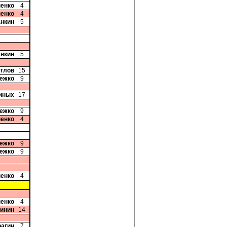
пенко
4
пенко
4
анкин
5
анкин
5
углов
15
ежко
9
иных
17
ежко
9
пенко
4
ежко
9
ежко
9
пенко
4
пенко
4
бинин
14
рагин
7