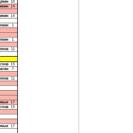
аркин
10
бинин
14
бинин
14
ипкин
1
ипкин
1
иппов
11
углов
15
рагин
7
иппов
11
иных
17
углов
15
иных
17