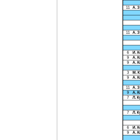
11
А. 
11
А. 
6
И. 
9
А. 
9
А. 
3
М. 
9
А. 
11
А. 
9
А. 
7
Л. 
7
Л. 
6
И. 
9
А. 