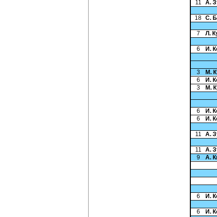
11
А. 
18
С. 
7
Л. 
6
И. 
3
М. 
6
И. 
3
М. 
6
И. 
6
И. 
11
А. 
11
А. 
9
А. 
6
И. 
6
И. 