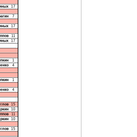
иных
17
рагин
7
иных
17
иппов
11
иных
17
ипкин
1
пенко
4
ипкин
1
пенко
4
углов
15
аркин
10
иппов
11
аркин
10
углов
15