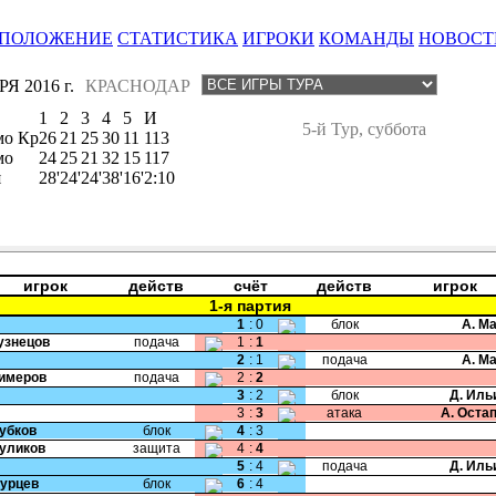
ПОЛОЖЕНИЕ
СТАТИСТИКА
ИГРОКИ
КОМАНДЫ
НОВОСТ
Я 2016 г.
КРАСНОДАР
1
2
3
4
5
И
5-й Тур, суббота
мо Кр
26
21
25
30
11
113
мо
24
25
21
32
15
117
я
28'
24'
24'
38'
16'
2:10
игрок
действ
счёт
действ
игрок
1-я партия
1
:
0
блок
А. М
Кузнецов
подача
1
:
1
2
:
1
подача
А. М
Кимеров
подача
2
:
2
3
:
2
блок
Д. Иль
3
:
3
атака
А. Оста
Зубков
блок
4
:
3
Куликов
защита
4
:
4
5
:
4
подача
Д. Иль
Бурцев
блок
6
:
4