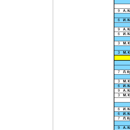
9
А. 
6
И. 
9
А. 
6
И. 
3
М. 
3
М. 
7
Л. 
3
М. 
6
И. 
9
А. 
3
М. 
6
И. 
6
И. 
7
Л. 
9
А. 