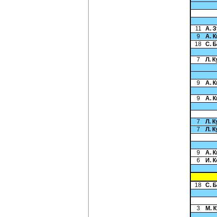
11
А. 
9
А. 
18
С. 
7
Л. 
9
А. 
9
А. 
7
Л. 
7
Л. 
9
А. 
6
И. 
18
С. 
3
М. 