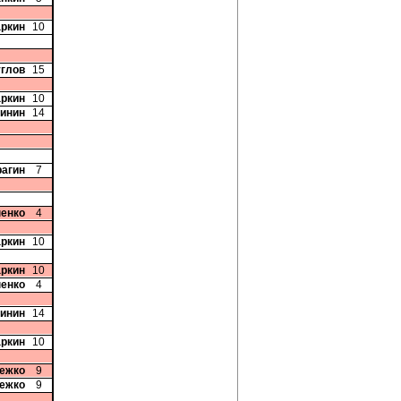
аркин
10
углов
15
аркин
10
бинин
14
рагин
7
пенко
4
аркин
10
аркин
10
пенко
4
бинин
14
аркин
10
ежко
9
ежко
9