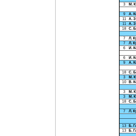
3
М. 
9
А. 
11
А. 
11
А. 
18
С. 
7
Л. 
7
Л. 
6
И. 
6
И. 
9
А. 
18
С. 
3
М. 
10
В. 
3
М. 
3
М. 
18
С. 
7
Л. 
13
Б. 
13
Б. 