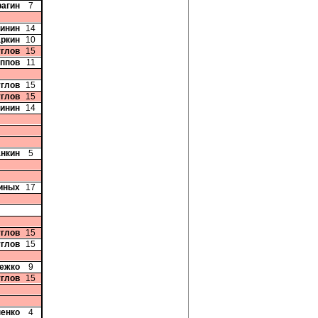
рагин
7
бинин
14
аркин
10
углов
15
иппов
11
углов
15
углов
15
бинин
14
анкин
5
иных
17
углов
15
углов
15
ежко
9
углов
15
пенко
4