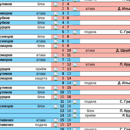
Куликов
блок
2
:
4
2
:
5
атака
Д. Иль
Кимеров
атака
3
:
5
Зубков
блок
3
:
6
Зубков
блок
4
:
6
Бурцев
блок
4
:
7
5
:
7
подача
С. Гр
Кузнецов
блок
5
:
8
Кузнецов
атака
6
:
8
Комаров
блок
6
:
9
6
:
10
атака
Д. Щер
Комаров
атака
6
:
11
Кимеров
атака
7
:
11
7
:
12
атака
П. Кр
Бурцев
приём
7
:
13
Куликов
атака
8
:
13
Комаров
защита
8
:
14
9
:
14
подача
Д. Иль
Куликов
блок
9
:
15
Куликов
блок
10
:
15
Бурцев
блок
10
:
16
11
:
16
подача
С. Гр
Кузнецов
блок
12
:
16
13
:
16
блок
П. Кр
14
:
16
приём
Р. Б
Гливенко
атака
15
:
16
Гливенко
подача
15
:
17
16
:
17
защита
С. Гр