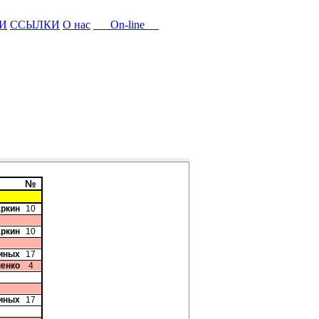
И
ССЫЛКИ
О нас
On-line
№
аркин
10
аркин
10
иных
17
пенко
4
иных
17