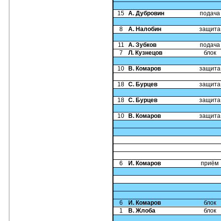
15
А. Дубровин
подача
8
А. Налобин
защита
11
А. Зубков
подача
7
Л. Кузнецов
блок
10
В. Комаров
защита
18
С. Бурцев
защита
18
С. Бурцев
защита
10
В. Комаров
защита
6
И. Комаров
приём
6
И. Комаров
блок
1
В. Жлоба
блок