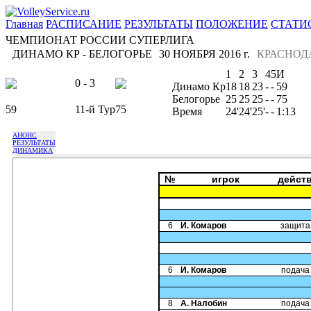
Главная
РАСПИСАНИЕ
РЕЗУЛЬТАТЫ
ПОЛОЖЕНИЕ
СТАТИ
ЧЕМПИОНАТ РОССИИ СУПЕРЛИГА
ДИНАМО КР - БЕЛОГОРЬЕ
30 НОЯБРЯ 2016 г.
КРАСНОД
1
2
3
4
5
И
0 - 3
Динамо Кр
18
18
23
-
-
59
Белогорье
25
25
25
-
-
75
59
11-й Тур
75
Время
24'
24'
25'
-
-
1:13
АНОНС
РЕЗУЛЬТАТЫ
ДИНАМИКА
№
игрок
дейст
6
И. Комаров
защита
6
И. Комаров
подача
8
А. Налобин
подача