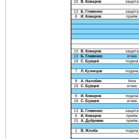
10
В. Комаров
защита
13
Б. Гливенко
защита
6
И. Комаров
приём
10
В. Комаров
защита
13
Б. Гливенко
атака
18
С. Бурцев
подача
7
Л. Кузнецов
подача
8
А. Налобин
блок
18
С. Бурцев
атака
6
И. Комаров
подача
18
С. Бурцев
атака
13
Б. Гливенко
защита
6
И. Комаров
приём
15
А. Дубровин
приём
1
В. Жлоба
подача