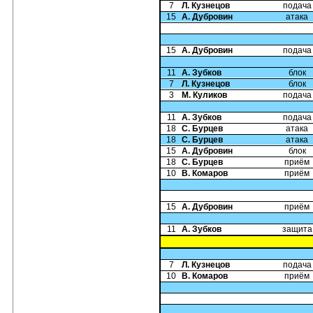
7
Л. Кузнецов
подача
15
А. Дубровин
атака
15
А. Дубровин
подача
11
А. Зубков
блок
7
Л. Кузнецов
блок
3
М. Куликов
подача
11
А. Зубков
подача
18
С. Бурцев
атака
18
С. Бурцев
атака
15
А. Дубровин
блок
18
С. Бурцев
приём
10
В. Комаров
приём
15
А. Дубровин
приём
11
А. Зубков
защита
7
Л. Кузнецов
подача
10
В. Комаров
приём