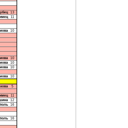
рубец
13
лимец
11
имова
10
имова
10
имова
10
имова
10
имова
10
акова
5
лимец
11
шина
12
рполь
16
рполь
16