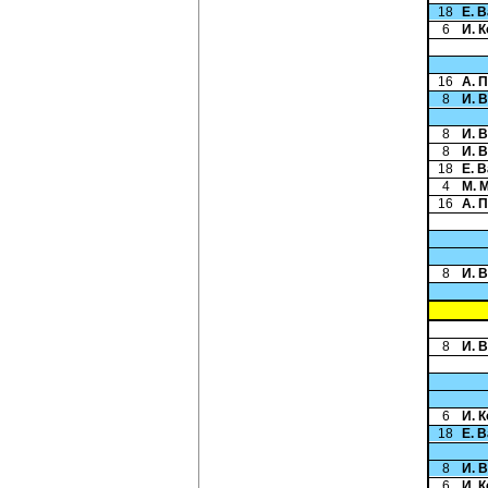
18
Е. 
6
И. 
16
А. 
8
И. 
8
И. 
8
И. 
18
Е. 
4
М. 
16
А. 
8
И. 
8
И. 
6
И. 
18
Е. 
8
И. 
6
И. 