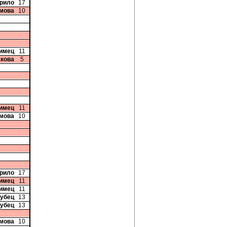
урило
17
имова
10
лимец
11
акова
5
лимец
11
имова
10
урило
17
лимец
11
лимец
11
рубец
13
рубец
13
имова
10