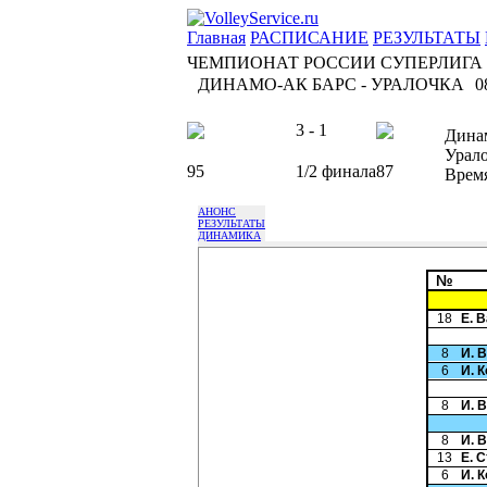
Главная
РАСПИСАНИЕ
РЕЗУЛЬТАТЫ
ЧЕМПИОНАТ РОССИИ СУПЕРЛИГА
ДИНАМО-АК БАРС - УРАЛОЧКА
0
3 - 1
Дина
Урал
95
1/2 финала
87
Врем
АНОНС
РЕЗУЛЬТАТЫ
ДИНАМИКА
№
18
Е. 
8
И. 
6
И. 
8
И. 
8
И. 
13
Е. 
6
И. 