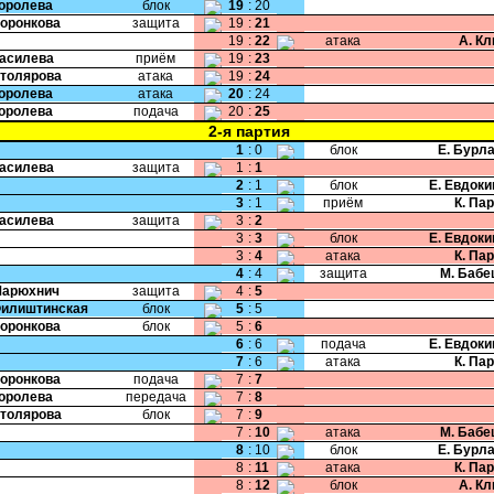
Королева
блок
19
:
20
Воронкова
защита
19
:
21
19
:
22
атака
А. К
Василева
приём
19
:
23
Столярова
атака
19
:
24
Королева
атака
20
:
24
Королева
подача
20
:
25
2-я партия
1
:
0
блок
Е. Бурл
Василева
защита
1
:
1
2
:
1
блок
Е. Евдок
3
:
1
приём
К. Па
Василева
защита
3
:
2
3
:
3
блок
Е. Евдок
3
:
4
атака
К. Па
4
:
4
защита
М. Бабе
Марюхнич
защита
4
:
5
Филиштинская
блок
5
:
5
Воронкова
блок
5
:
6
6
:
6
подача
Е. Евдок
7
:
6
атака
К. Па
Воронкова
подача
7
:
7
Королева
передача
7
:
8
Столярова
блок
7
:
9
7
:
10
атака
М. Бабе
8
:
10
блок
Е. Бурл
8
:
11
атака
К. Па
8
:
12
блок
А. К