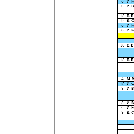
6
И. 
8
И. 
18
Е. 
9
Д. 
6
И. 
6
И. 
18
Е. 
18
Е. 
4
М. 
15
И. 
8
И. 
8
И. 
6
И. 
9
Д. 