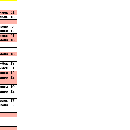
лимец
11
рполь
16
акова
5
шина
12
лимец
11
имова
10
имова
10
рубец
13
лимец
11
шина
12
шина
12
имова
10
шина
12
урило
17
акова
5