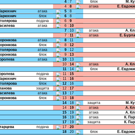
4
:
7
блок
М. К
4
:
8
атака
Е. Евдок
Марюхнич
атака
5
:
8
Марюхнич
блок
6
:
8
Столярова
подача
6
:
9
Василева
атака
6
:
10
7
:
10
атака
А. К
7
:
11
атака
Е. Бурл
Воронкова
атака
8
:
11
Воронкова
блок
8
:
12
Столярова
атака
9
:
12
Воронкова
блок
9
:
13
Королева
атака
10
:
13
10
:
14
атака
А. К
11
:
14
блок
Е. Евдок
Королева
подача
11
:
15
Марюхнич
блок
11
:
16
Столярова
блок
12
:
16
Уланова
защита
12
:
17
Василева
атака
13
:
17
Воронкова
блок
13
:
18
14
:
18
защита
М. К
14
:
19
атака
А. К
15
:
19
атака
А. К
16
:
19
атака
К. Па
17
:
19
защита
К. Па
Старцева
подача
17
:
20
18
:
20
блок
Е. Евдок