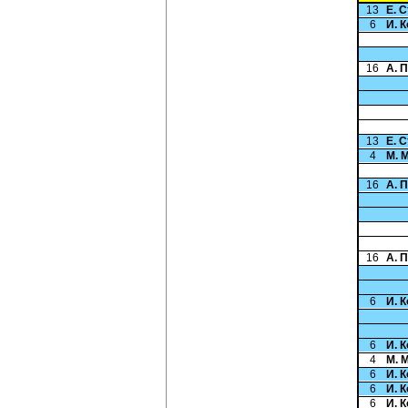
13
Е. 
6
И. 
16
А. 
13
Е. 
4
М. 
16
А. 
16
А. 
6
И. 
6
И. 
4
М. 
6
И. 
6
И. 
6
И. 