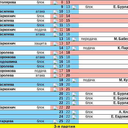
Столярова
блок
8
:
13
9
:
13
блок
Е. Бурл
Василева
атака
10
:
13
Марюхнич
блок
10
:
14
Василева
блок
10
:
15
Василева
блок
11
:
15
Марюхнич
подача
11
:
16
Василева
атака
12
:
16
13
:
16
передача
М. Бабе
Марюхнич
защита
13
:
17
14
:
17
подача
К. Па
Королева
блок
14
:
18
Воронкова
атака
15
:
18
Подошвина
блок
16
:
18
Королева
блок
17
:
18
Воронкова
подача
17
:
19
Королева
атака
17
:
20
18
:
20
подача
М. К
Василева
блок
19
:
20
Марюхнич
блок
19
:
21
20
:
21
блок
Е. Бурл
21
:
21
блок
Е. Бурл
22
:
21
блок
Е. Бурл
Марюхнич
блок
22
:
22
23
:
22
блок
А. К
24
:
22
блок
Е. Евдок
Старцева
блок
25
:
22
3-я партия