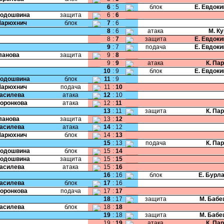
6
:
5
блок
Е. Евдок
Подошвина
защита
6
:
6
Марюхнич
блок
7
:
6
8
:
6
атака
М. К
8
:
7
защита
Е. Евдок
9
:
7
подача
Е. Евдок
Уланова
защита
9
:
8
9
:
9
атака
К. Па
10
:
9
блок
Е. Евдок
Подошвина
блок
11
:
9
Марюхнич
подача
11
:
10
Василева
атака
12
:
10
Воронкова
атака
12
:
11
13
:
11
защита
К. Па
Уланова
защита
13
:
12
Василева
атака
14
:
12
Марюхнич
блок
14
:
13
15
:
13
подача
К. Па
Подошвина
блок
15
:
14
Подошвина
защита
15
:
15
Василева
атака
15
:
16
16
:
16
блок
Е. Бурл
Василева
блок
17
:
16
Воронкова
подача
17
:
17
18
:
17
защита
М. Бабе
Василева
блок
18
:
18
19
:
18
защита
М. Бабе
19
:
19
атака
К. Па