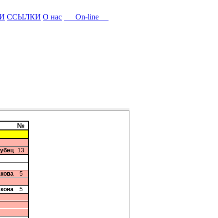
И
ССЫЛКИ
О нас
On-line
№
рубец
13
акова
5
акова
5