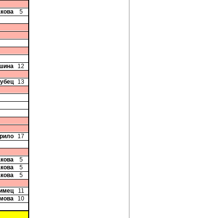
акова
5
шина
12
рубец
13
урило
17
акова
5
акова
5
акова
5
лимец
11
имова
10