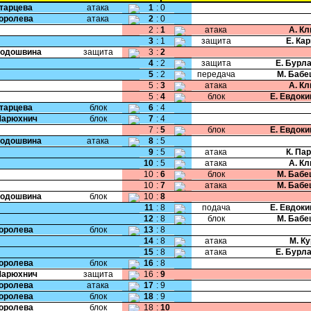
Старцева
атака
1
:
0
Королева
атака
2
:
0
2
:
1
атака
А. К
3
:
1
защита
Е. Ка
Подошвина
защита
3
:
2
4
:
2
защита
Е. Бурл
5
:
2
передача
М. Бабе
5
:
3
атака
А. К
5
:
4
блок
Е. Евдок
Старцева
блок
6
:
4
Марюхнич
блок
7
:
4
7
:
5
блок
Е. Евдок
Подошвина
атака
8
:
5
9
:
5
атака
К. Па
10
:
5
атака
А. К
10
:
6
блок
М. Бабе
10
:
7
атака
М. Бабе
Подошвина
блок
10
:
8
11
:
8
подача
Е. Евдок
12
:
8
блок
М. Бабе
Королева
блок
13
:
8
14
:
8
атака
М. К
15
:
8
атака
Е. Бурл
Королева
блок
16
:
8
Марюхнич
защита
16
:
9
Королева
атака
17
:
9
Королева
блок
18
:
9
Королева
блок
18
:
10