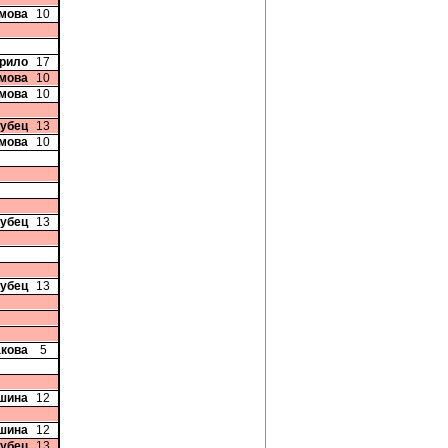
имова
10
урило
17
имова
10
имова
10
рубец
13
имова
10
рубец
13
рубец
13
акова
5
шина
12
шина
12
рубец
13