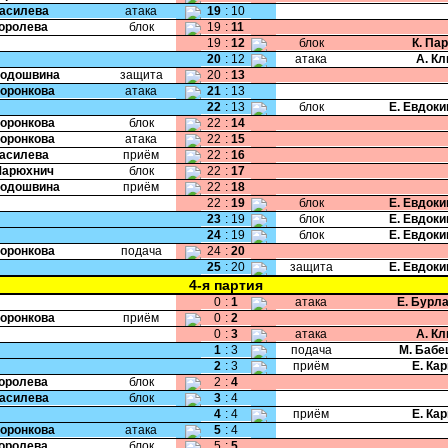
Василева
атака
19
:
10
Королева
блок
19
:
11
19
:
12
блок
К. Па
20
:
12
атака
А. К
Подошвина
защита
20
:
13
Воронкова
атака
21
:
13
22
:
13
блок
Е. Евдок
Воронкова
блок
22
:
14
Воронкова
атака
22
:
15
Василева
приём
22
:
16
Марюхнич
блок
22
:
17
Подошвина
приём
22
:
18
22
:
19
блок
Е. Евдок
23
:
19
блок
Е. Евдок
24
:
19
блок
Е. Евдок
Воронкова
подача
24
:
20
25
:
20
защита
Е. Евдок
4-я партия
0
:
1
атака
Е. Бурл
Воронкова
приём
0
:
2
0
:
3
атака
А. К
1
:
3
подача
М. Бабе
2
:
3
приём
Е. Ка
Королева
блок
2
:
4
Василева
блок
3
:
4
4
:
4
приём
Е. Ка
Воронкова
атака
5
:
4
Королева
блок
5
:
5