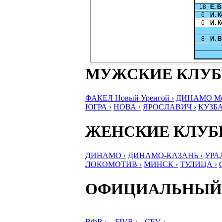
18
Е. 
6
И. 
6
И. 
8
И. 
МУЖСКИЕ КЛУ
ФАКЕЛ Новый Уренгой ›
ДИНАМО Мос
ЮГРА ›
НОВА ›
ЯРОСЛАВИЧ ›
КУЗБА
ЖЕНСКИЕ КЛУ
ДИНАМО ›
ДИНАМО-КАЗАНЬ ›
УРА
ЛОКОМОТИВ ›
МИНСК ›
ТУЛИЦА ›
ОФИЦИАЛЬНЫЙ
ВФВ ›
FIVB ›
CEV ›