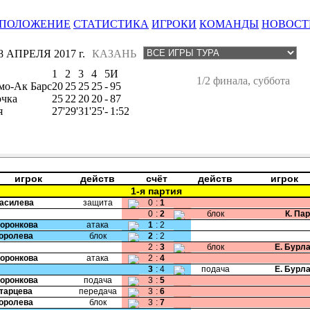
ПОЛОЖЕНИЕ
СТАТИСТИКА
ИГРОКИ
КОМАНДЫ
НОВОСТ
8 АПРЕЛЯ 2017 г.
КАЗАНЬ
1
2
3
4
5
И
1/2 финала, суббота
мо-Ак Барс
20
25
25
25
-
95
очка
25
22
20
20
-
87
я
27'
29'
31'
25'
-
1:52
игрок
действ
счёт
действ
игрок
1-я партия
Василева
защита
0
:
1
0
:
2
блок
К. Па
Воронкова
атака
1
:
2
Королева
блок
2
:
2
2
:
3
блок
Е. Бурл
Воронкова
атака
2
:
4
3
:
4
подача
Е. Бурл
Воронкова
подача
3
:
5
Старцева
передача
3
:
6
Королева
блок
3
:
7