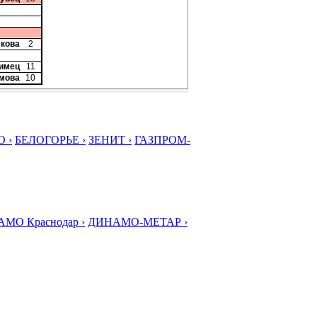
мкова
2
лимец
11
имова
10
 ›
БЕЛОГОРЬЕ ›
ЗЕНИТ ›
ГАЗПРОМ-
МО Краснодар ›
ДИНАМО-МЕТАР ›