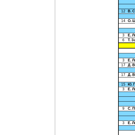
12
В. 
14
О. 
3
Е. 
6
Т. 
3
Е. 
17
Д. 
17
Д. 
15
Ю. 
3
Е. 
9
С. 
3
Е. 