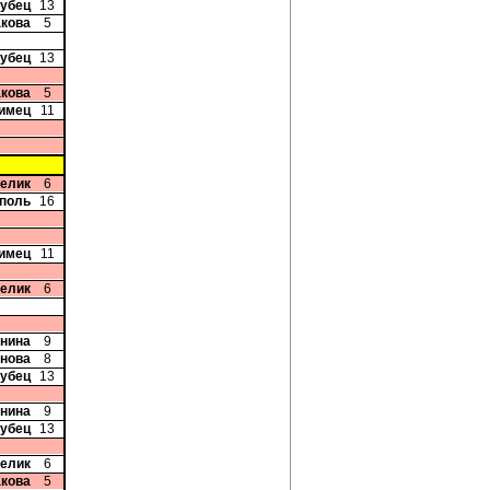
рубец
13
акова
5
рубец
13
акова
5
лимец
11
релик
6
рполь
16
лимец
11
релик
6
Енина
9
рнова
8
рубец
13
Енина
9
рубец
13
релик
6
акова
5