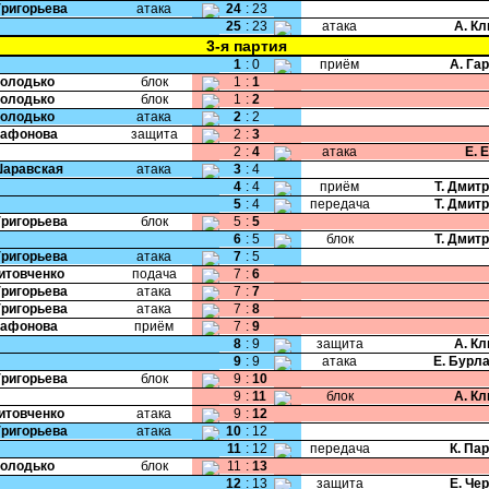
Григорьева
атака
24
:
23
25
:
23
атака
А. К
3-я партия
1
:
0
приём
А. Га
Володько
блок
1
:
1
Володько
блок
1
:
2
Володько
атака
2
:
2
Сафонова
защита
2
:
3
2
:
4
атака
Е. 
Шаравская
атака
3
:
4
4
:
4
приём
Т. Дмит
5
:
4
передача
Т. Дмит
Григорьева
блок
5
:
5
6
:
5
блок
Т. Дмит
Григорьева
атака
7
:
5
Литовченко
подача
7
:
6
Григорьева
атака
7
:
7
Григорьева
атака
7
:
8
Сафонова
приём
7
:
9
8
:
9
защита
А. К
9
:
9
атака
Е. Бурл
Григорьева
блок
9
:
10
9
:
11
блок
А. К
Литовченко
атака
9
:
12
Григорьева
атака
10
:
12
11
:
12
передача
К. Па
Володько
блок
11
:
13
12
:
13
защита
Е. Че