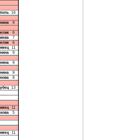
рполь
16
Енина
9
релик
6
риева
7
релик
6
лимец
11
Енина
9
Енина
9
Енина
9
рнова
8
рубец
13
лимец
11
акова
5
лимец
11