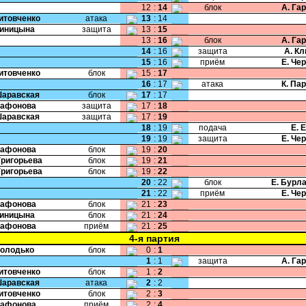
12
:
14
блок
А. Га
Литовченко
атака
13
:
14
Синицына
защита
13
:
15
13
:
16
блок
А. Га
14
:
16
защита
А. К
15
:
16
приём
Е. Че
Литовченко
блок
15
:
17
16
:
17
атака
К. Па
Шаравская
блок
17
:
17
Сафонова
защита
17
:
18
Шаравская
защита
17
:
19
18
:
19
подача
Е. 
19
:
19
защита
Е. Че
Сафонова
блок
19
:
20
Григорьева
блок
19
:
21
Григорьева
блок
19
:
22
20
:
22
блок
Е. Бурл
21
:
22
приём
Е. Че
Сафонова
блок
21
:
23
Синицына
блок
21
:
24
Сафонова
приём
21
:
25
4-я партия
Володько
блок
0
:
1
1
:
1
защита
А. Га
Литовченко
блок
1
:
2
Шаравская
атака
2
:
2
Литовченко
блок
2
:
3
Сафонова
приём
2
:
4