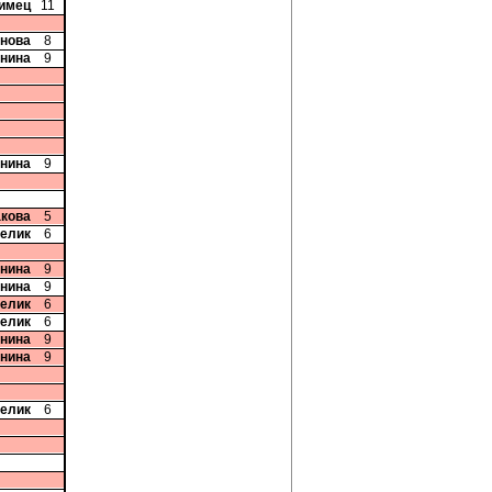
лимец
11
рнова
8
Енина
9
Енина
9
акова
5
релик
6
Енина
9
Енина
9
релик
6
релик
6
Енина
9
Енина
9
релик
6