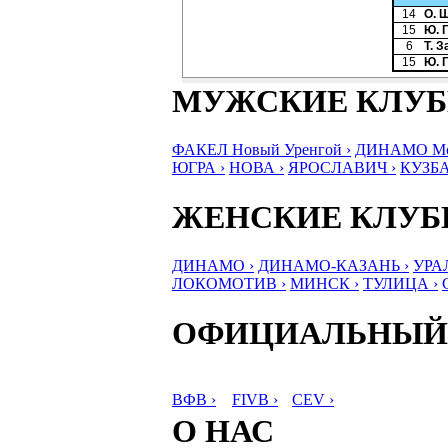
14
О. 
15
Ю. 
6
Т. 
15
Ю. 
МУЖСКИЕ КЛУ
ФАКЕЛ Новый Уренгой ›
ДИНАМО Мос
ЮГРА ›
НОВА ›
ЯРОСЛАВИЧ ›
КУЗБА
ЖЕНСКИЕ КЛУ
ДИНАМО ›
ДИНАМО-КАЗАНЬ ›
УРА
ЛОКОМОТИВ ›
МИНСК ›
ТУЛИЦА ›
ОФИЦИАЛЬНЫЙ
ВФВ ›
FIVB ›
CEV ›
О НАС