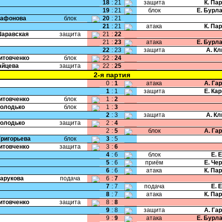
18
:
21
защита
К. Па
19
:
21
блок
Е. Бурл
Сафонова
блок
20
:
21
21
:
21
атака
К. Па
Шаравская
защита
21
:
22
21
:
23
атака
Е. Бурл
22
:
23
защита
А. К
Литовченко
блок
22
:
24
Зайцева
защита
22
:
25
2-я партия
0
:
1
атака
А. Га
1
:
1
защита
Е. Ка
Литовченко
блок
1
:
2
Володько
блок
1
:
3
2
:
3
защита
А. К
Володько
защита
2
:
4
2
:
5
блок
А. Га
Григорьева
блок
3
:
5
Литовченко
защита
3
:
6
4
:
6
блок
Е. 
5
:
6
приём
Е. Че
6
:
6
атака
К. Па
Парукова
подача
6
:
7
7
:
7
подача
Е. 
8
:
7
атака
К. Па
Литовченко
защита
8
:
8
9
:
8
защита
А. Га
9
:
9
атака
Е. Бурл