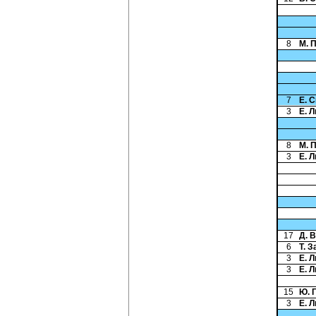
8
М. 
7
Е. 
3
Е. 
8
М. 
3
Е. 
17
Д. 
6
Т. 
3
Е. 
3
Е. 
15
Ю. 
3
Е. 