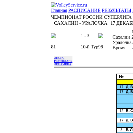
Главная
РАСПИСАНИЕ
РЕЗУЛЬТАТЫ
ЧЕМПИОНАТ РОССИИ СУПЕРЛИГА
САХАЛИН - УРАЛОЧКА
17 ДЕКАБР
1 - 3
Сахалин
Уралочка
81
10-й Тур
98
Время
АНОНС
РЕЗУЛЬТАТЫ
ДИНАМИКА
№
17
Д. 
17
Д. 
12
В. 
17
Д. 
3
Е. 