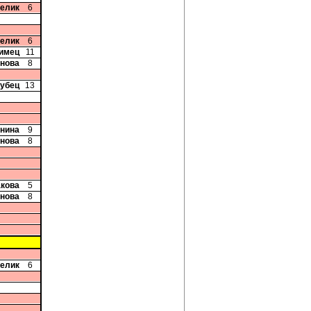
релик
6
релик
6
лимец
11
рнова
8
рубец
13
Енина
9
рнова
8
акова
5
рнова
8
релик
6