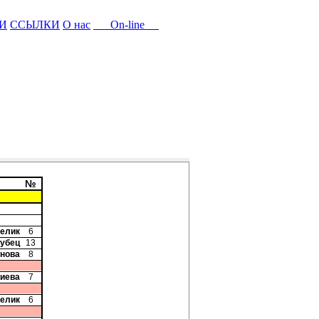
И
ССЫЛКИ
О нас
On-line
№
релик
6
рубец
13
рнова
8
риева
7
релик
6