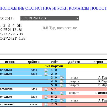
ПОЛОЖЕНИЕ
СТАТИСТИКА
ИГРОКИ
КОМАНДЫ
НОВОСТ
Я 2017 г.
1
2
3
4
5
И
10-й Тур, воскресеьне
22
25
21
13
-
81
25
23
25
25
-
98
26'
27'
24'
21'
-
1:38
игрок
действ
счёт
действ
игрок
1-я партия
Володько
блок
1
:
0
Володько
блок
2
:
0
3
:
0
атака
А. Га
4
:
0
защита
К. Па
5
:
0
защита
Е. Че
Сафонова
блок
5
:
1
6
:
1
защита
Т. Дмит
Володько
блок
6
:
2
7
:
2
атака
А. Га
Литовченко
атака
7
:
3