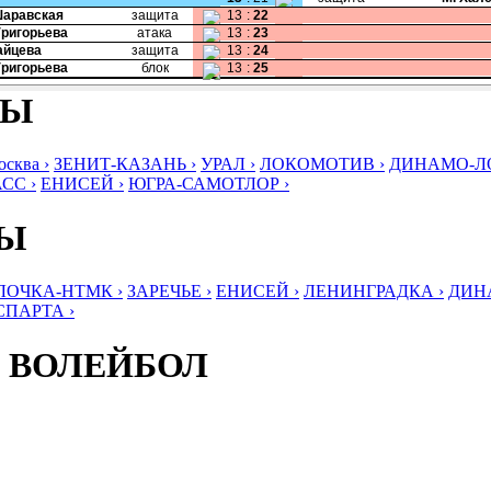
Шаравская
защита
13
:
22
Григорьева
атака
13
:
23
Зайцева
защита
13
:
24
Григорьева
блок
13
:
25
БЫ
ква ›
ЗЕНИТ-КАЗАНЬ ›
УРАЛ ›
ЛОКОМОТИВ ›
ДИНАМО-ЛО
СС ›
ЕНИСЕЙ ›
ЮГРА-САМОТЛОР ›
БЫ
ЛОЧКА-НТМК ›
ЗАРЕЧЬЕ ›
ЕНИСЕЙ ›
ЛЕНИНГРАДКА ›
ДИНА
СПАРТА ›
 ВОЛЕЙБОЛ