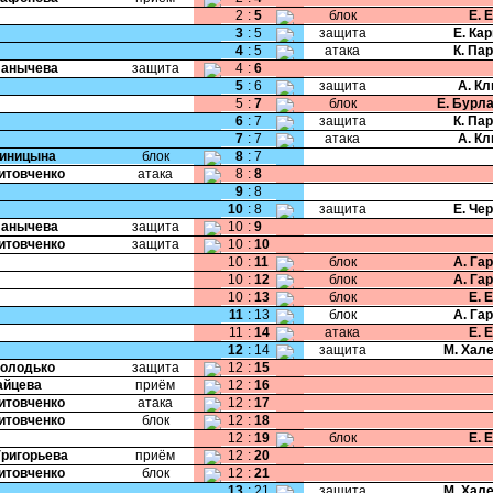
2
:
5
блок
Е. 
3
:
5
защита
Е. Ка
4
:
5
атака
К. Па
Панычева
защита
4
:
6
5
:
6
защита
А. К
5
:
7
блок
Е. Бурл
6
:
7
защита
К. Па
7
:
7
атака
А. К
Синицына
блок
8
:
7
Литовченко
атака
8
:
8
9
:
8
10
:
8
защита
Е. Че
Панычева
защита
10
:
9
Литовченко
защита
10
:
10
10
:
11
блок
А. Га
10
:
12
блок
А. Га
10
:
13
блок
Е. 
11
:
13
блок
А. Га
11
:
14
атака
Е. 
12
:
14
защита
М. Хал
Володько
защита
12
:
15
Зайцева
приём
12
:
16
Литовченко
атака
12
:
17
Литовченко
блок
12
:
18
12
:
19
блок
Е. 
Григорьева
приём
12
:
20
Литовченко
блок
12
:
21
13
:
21
защита
М. Хал