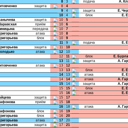
8
:
3
подача
А. К
Литовченко
защита
8
:
4
9
:
4
защита
Е. Че
10
:
4
блок
Е. 
Панычева
защита
10
:
5
Шаравская
приём
10
:
6
Синицына
передача
10
:
7
Григорьева
атака
10
:
8
Григорьева
блок
10
:
9
11
:
9
подача
Е. 
Григорьева
защита
11
:
10
Володько
атака
12
:
10
12
:
11
блок
Е. Бурл
13
:
11
защита
А. Га
Литовченко
атака
13
:
12
13
:
13
блок
Е. 
14
:
13
атака
Е. 
14
:
14
атака
А. Га
15
:
14
защита
А. Га
15
:
15
блок
Е. 
15
:
16
атака
Е. 
Зайцева
защита
15
:
17
Сафонова
приём
15
:
18
16
:
18
атака
А. Га
Сафонова
блок
16
:
19
Григорьева
блок
16
:
20
Григорьева
атака
17
:
20
Григорьева
защита
17
:
21