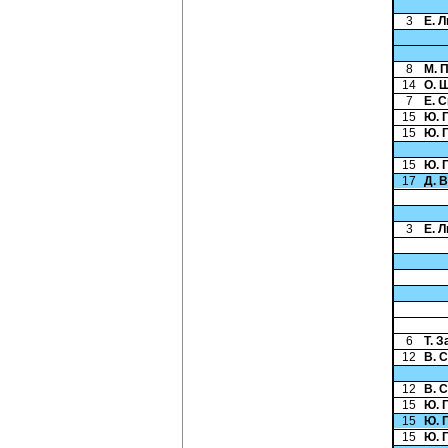
3
Е. 
8
М. 
14
О. 
7
Е. 
15
Ю. 
15
Ю. 
15
Ю. 
17
Д. 
3
Е. 
6
Т. 
12
В. 
12
В. 
15
Ю. 
15
Ю. 
15
Ю. 