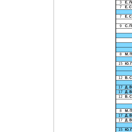
3
Е. 
7
Е. 
7
Е. 
9
С. 
8
М. 
15
Ю. 
12
В. 
17
Д. 
17
Д. 
12
В. 
8
М. 
17
Д. 
17
Д. 
15
Ю. 