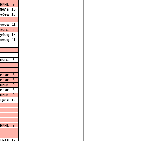
Енина
9
рполь
16
рубец
13
лимец
11
акова
5
рубец
13
лимец
11
рнова
8
релик
6
релик
6
Енина
9
релик
6
Енина
9
ецкая
12
Енина
9
ецкая
12