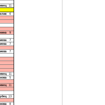
лимец
11
релик
6
Енина
9
риева
7
риева
7
риева
7
лимец
11
акова
5
лимец
11
рубец
13
рнова
8