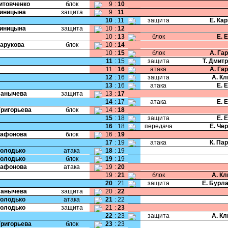
Литовченко
блок
9
:
10
Синицына
защита
9
:
11
10
:
11
защита
Е. Ка
Синицына
защита
10
:
12
10
:
13
блок
Е. 
Парукова
блок
10
:
14
10
:
15
блок
А. Га
11
:
15
защита
Т. Дмит
11
:
16
атака
А. Га
12
:
16
защита
А. К
13
:
16
атака
Е. 
Панычева
защита
13
:
17
14
:
17
атака
Е. 
Григорьева
блок
14
:
18
15
:
18
защита
Е. 
16
:
18
передача
Е. Че
Сафонова
блок
16
:
19
17
:
19
атака
К. Па
Володько
атака
18
:
19
Володько
блок
19
:
19
Сафонова
атака
19
:
20
19
:
21
блок
А. К
20
:
21
защита
Е. Бурл
Панычева
защита
20
:
22
Володько
атака
21
:
22
Володько
защита
21
:
23
22
:
23
защита
А. К
Григорьева
блок
23
:
23