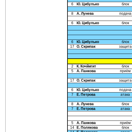
6
Ю. Цибулько
блок
8
А. Лунева
подача
6
Ю. Цибулько
блок
6
Ю. Цибулько
блок
17
О. Скрипак
защита
2
К. Кочйигит
блок
5
А. Панкова
приём
17
О. Скрипак
защита
6
Ю. Цибулько
подача
7
Е. Петрова
атака
8
А. Лунева
блок
7
Е. Петрова
атака
5
А. Панкова
приём
14
Е. Полякова
блок