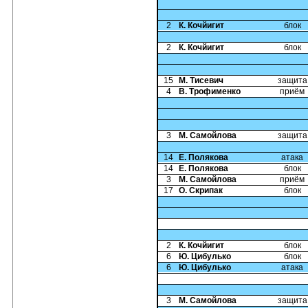
2
К. Кочйигит
блок
2
К. Кочйигит
блок
15
М. Тисевич
защита
4
В. Трофименко
приём
3
М. Самойлова
защита
14
Е. Полякова
атака
14
Е. Полякова
блок
3
М. Самойлова
приём
17
О. Скрипак
блок
2
К. Кочйигит
блок
6
Ю. Цибулько
блок
6
Ю. Цибулько
атака
3
М. Самойлова
защита