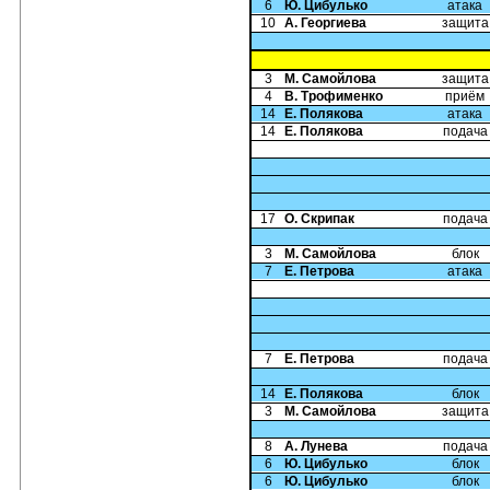
6
Ю. Цибулько
атака
10
А. Георгиева
защита
3
М. Самойлова
защита
4
В. Трофименко
приём
14
Е. Полякова
атака
14
Е. Полякова
подача
17
О. Скрипак
подача
3
М. Самойлова
блок
7
Е. Петрова
атака
7
Е. Петрова
подача
14
Е. Полякова
блок
3
М. Самойлова
защита
8
А. Лунева
подача
6
Ю. Цибулько
блок
6
Ю. Цибулько
блок