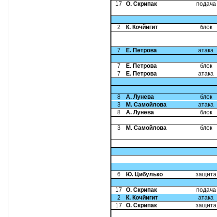
17
О. Скрипак
подача
2
К. Кочйигит
блок
7
Е. Петрова
атака
7
Е. Петрова
блок
7
Е. Петрова
атака
8
А. Лунева
блок
3
М. Самойлова
атака
8
А. Лунева
блок
3
М. Самойлова
блок
6
Ю. Цибулько
защита
17
О. Скрипак
подача
2
К. Кочйигит
атака
17
О. Скрипак
защита