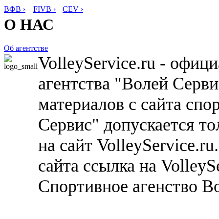
ВФВ ›
FIVB ›
CEV ›
О НАС
Об агентстве
VolleyService.ru - офи
агентства "Волей Серв
материалов с сайта спо
Сервис" допускается то
на сайт VolleyService.r
сайта ссылка на VolleyS
Спортивное агенство В