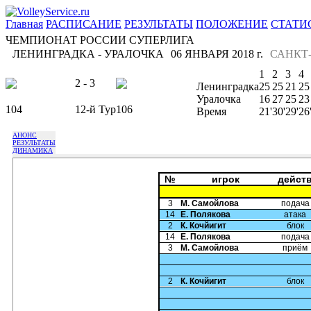
Главная
РАСПИСАНИЕ
РЕЗУЛЬТАТЫ
ПОЛОЖЕНИЕ
СТАТИ
ЧЕМПИОНАТ РОССИИ СУПЕРЛИГА
ЛЕНИНГРАДКА - УРАЛОЧКА
06 ЯНВАРЯ 2018 г.
САНКТ
1
2
3
4
2 - 3
Ленинградка
25
25
21
25
Уралочка
16
27
25
23
104
12-й Тур
106
Время
21'
30'
29'
26
АНОНС
РЕЗУЛЬТАТЫ
ДИНАМИКА
№
игрок
дейст
3
М. Самойлова
подача
14
Е. Полякова
атака
2
К. Кочйигит
блок
14
Е. Полякова
подача
3
М. Самойлова
приём
2
К. Кочйигит
блок