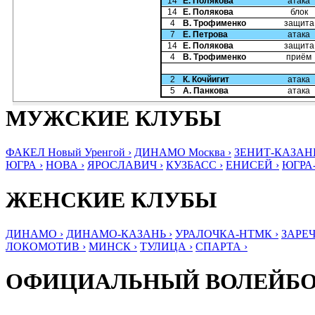
14
Е. Полякова
атака
14
Е. Полякова
блок
4
В. Трофименко
защита
7
Е. Петрова
атака
14
Е. Полякова
защита
4
В. Трофименко
приём
2
К. Кочйигит
атака
5
А. Панкова
атака
МУЖСКИЕ КЛУБЫ
ФАКЕЛ Новый Уренгой ›
ДИНАМО Москва ›
ЗЕНИТ-КАЗАНЬ
ЮГРА ›
НОВА ›
ЯРОСЛАВИЧ ›
КУЗБАСС ›
ЕНИСЕЙ ›
ЮГРА
ЖЕНСКИЕ КЛУБЫ
ДИНАМО ›
ДИНАМО-КАЗАНЬ ›
УРАЛОЧКА-НТМК ›
ЗАРЕЧ
ЛОКОМОТИВ ›
МИНСК ›
ТУЛИЦА ›
СПАРТА ›
ОФИЦИАЛЬНЫЙ ВОЛЕЙБ