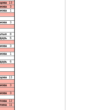
дцова
13
мова
3
мова
1
мова
3
алых
8
ндарь
6
мова
3
мова
1
ндарь
6
дцова
13
мова
3
мова
3
глова
12
плина
11