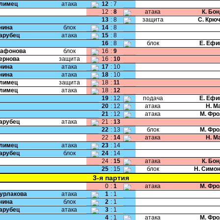
Климец
атака
12
:
7
12
:
8
атака
К. Бо
13
:
8
защита
С. Крю
Енина
блок
14
:
8
Парубец
атака
15
:
8
16
:
8
блок
Е. Ефи
Сафонова
блок
16
:
9
Чернова
защита
16
:
10
Енина
атака
17
:
10
Енина
атака
18
:
10
Климец
защита
18
:
11
Климец
атака
18
:
12
19
:
12
подача
Е. Ефи
20
:
12
атака
Н. М
21
:
12
атака
М. Фр
Парубец
атака
21
:
13
22
:
13
блок
М. Фр
22
:
14
атака
Н. М
Климец
атака
23
:
14
Парубец
блок
24
:
14
24
:
15
атака
К. Бо
25
:
15
блок
Н. Симо
3-я партия
0
:
1
атака
М. Фр
Бурлакова
атака
1
:
1
Енина
блок
2
:
1
Парубец
атака
3
:
1
4
:
1
атака
М. Фр