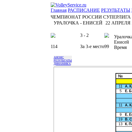
Главная
РАСПИСАНИЕ
РЕЗУЛЬТАТЫ
ЧЕМПИОНАТ РОССИИ СУПЕРЛИГА
УРАЛОЧКА - ЕНИСЕЙ
22 АПРЕЛЯ 2
3 - 2
Уралочк
Енисей
114
За 3-е место
99
Время
АНОНС
РЕЗУЛЬТАТЫ
ДИНАМИКА
№
11
А. 
5
Е. 
11
А. 
9
Е. 
19
В. 
13
К. 