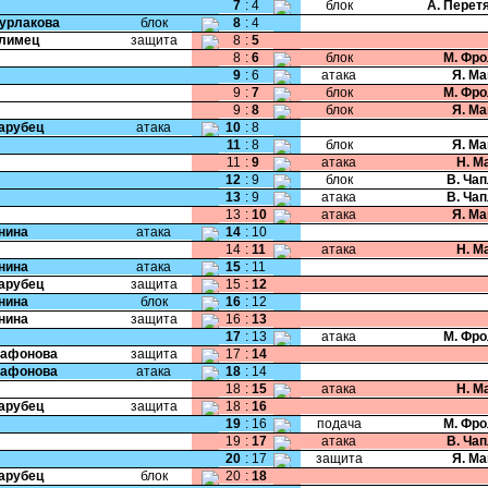
7
:
4
блок
А. Перет
Бурлакова
блок
8
:
4
Климец
защита
8
:
5
8
:
6
блок
М. Фр
9
:
6
атака
Я. М
9
:
7
блок
М. Фр
9
:
8
блок
Я. М
Парубец
атака
10
:
8
11
:
8
блок
Я. М
11
:
9
атака
Н. М
12
:
9
блок
В. Ча
13
:
9
атака
В. Ча
13
:
10
атака
Я. М
Енина
атака
14
:
10
14
:
11
атака
Н. М
Енина
атака
15
:
11
Парубец
защита
15
:
12
Енина
блок
16
:
12
Енина
защита
16
:
13
17
:
13
атака
М. Фр
Сафонова
защита
17
:
14
Сафонова
атака
18
:
14
18
:
15
атака
Н. М
Парубец
защита
18
:
16
19
:
16
подача
М. Фр
19
:
17
атака
В. Ча
20
:
17
защита
Я. М
Парубец
блок
20
:
18