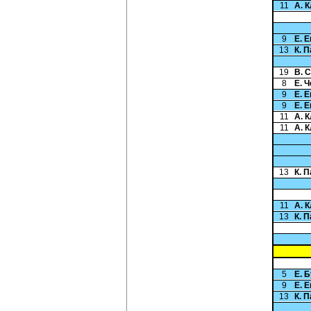
11
А. 
9
Е. 
13
К. 
19
В. 
8
Е. 
9
Е. 
9
Е. 
11
А. 
11
А. 
13
К. 
11
А. 
13
К. 
5
Е. 
9
Е. 
13
К. 