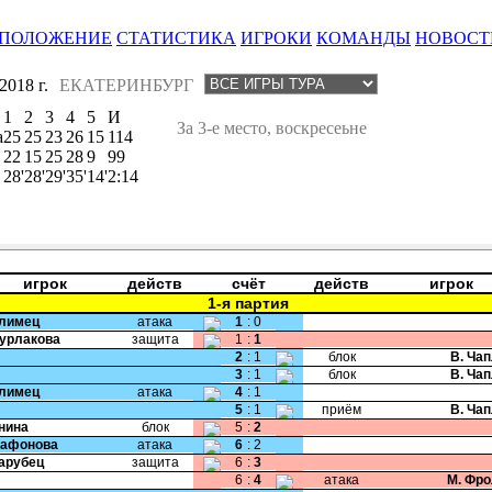
ПОЛОЖЕНИЕ
СТАТИСТИКА
ИГРОКИ
КОМАНДЫ
НОВОСТ
018 г.
ЕКАТЕРИНБУРГ
1
2
3
4
5
И
За 3-е место, воскресеьне
а
25
25
23
26
15
114
22
15
25
28
9
99
28'
28'
29'
35'
14'
2:14
игрок
действ
счёт
действ
игрок
1-я партия
Климец
атака
1
:
0
Бурлакова
защита
1
:
1
2
:
1
блок
В. Ча
3
:
1
блок
В. Ча
Климец
атака
4
:
1
5
:
1
приём
В. Ча
Енина
блок
5
:
2
Сафонова
атака
6
:
2
Парубец
защита
6
:
3
6
:
4
атака
М. Фр