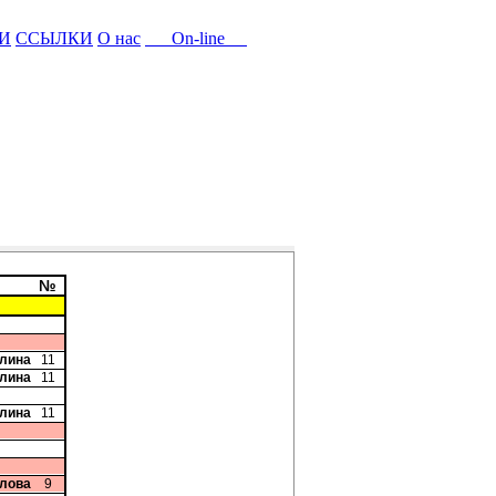
И
ССЫЛКИ
О нас
On-line
№
плина
11
плина
11
плина
11
олова
9