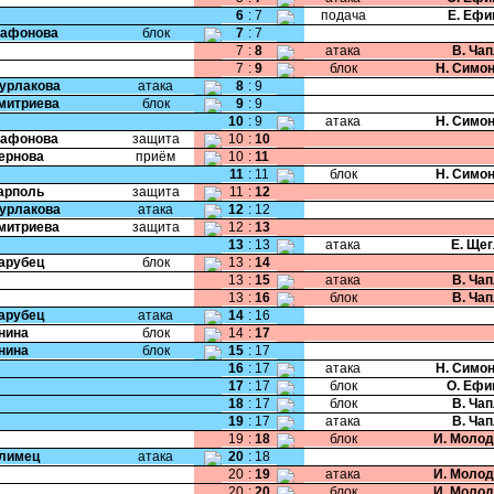
6
:
7
подача
Е. Ефи
Сафонова
блок
7
:
7
7
:
8
атака
В. Ча
7
:
9
блок
Н. Симо
Бурлакова
атака
8
:
9
Дмитриева
блок
9
:
9
10
:
9
атака
Н. Симо
Сафонова
защита
10
:
10
Чернова
приём
10
:
11
11
:
11
блок
Н. Симо
Карполь
защита
11
:
12
Бурлакова
атака
12
:
12
Дмитриева
защита
12
:
13
13
:
13
атака
Е. Ще
Парубец
блок
13
:
14
13
:
15
атака
В. Ча
13
:
16
блок
В. Ча
Парубец
атака
14
:
16
Енина
блок
14
:
17
Енина
блок
15
:
17
16
:
17
атака
Н. Симо
17
:
17
блок
О. Ефи
18
:
17
блок
В. Ча
19
:
17
атака
В. Ча
19
:
18
блок
И. Моло
Климец
атака
20
:
18
20
:
19
атака
И. Моло
20
:
20
блок
И. Моло