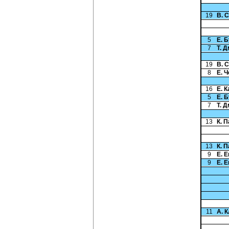
19
В. 
5
Е. 
7
Т. 
19
В. 
8
Е. 
16
Е. 
5
Е. 
7
Т. 
13
К. 
13
К. 
9
Е. 
9
Е. 
11
А. 