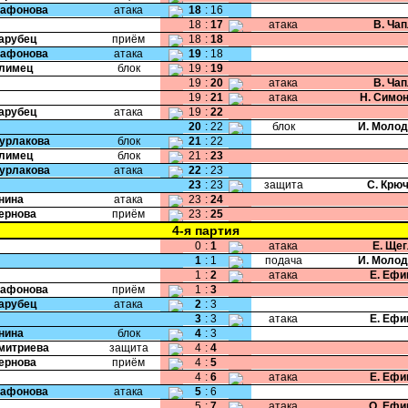
Сафонова
атака
18
:
16
18
:
17
атака
В. Ча
Парубец
приём
18
:
18
Сафонова
атака
19
:
18
Климец
блок
19
:
19
19
:
20
атака
В. Ча
19
:
21
атака
Н. Симо
Парубец
атака
19
:
22
20
:
22
блок
И. Моло
Бурлакова
блок
21
:
22
Климец
блок
21
:
23
Бурлакова
атака
22
:
23
23
:
23
защита
С. Крю
Енина
атака
23
:
24
Чернова
приём
23
:
25
4-я партия
0
:
1
атака
Е. Ще
1
:
1
подача
И. Моло
1
:
2
атака
Е. Ефи
Сафонова
приём
1
:
3
Парубец
атака
2
:
3
3
:
3
атака
Е. Ефи
Енина
блок
4
:
3
Дмитриева
защита
4
:
4
Чернова
приём
4
:
5
4
:
6
атака
Е. Ефи
Сафонова
атака
5
:
6
5
:
7
атака
О. Ефи