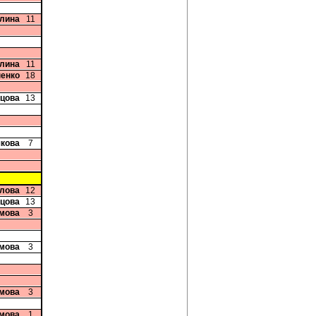
плина
11
плина
11
ненко
18
дцова
13
чкова
7
глова
12
дцова
13
мова
3
мова
3
мова
3
мова
1