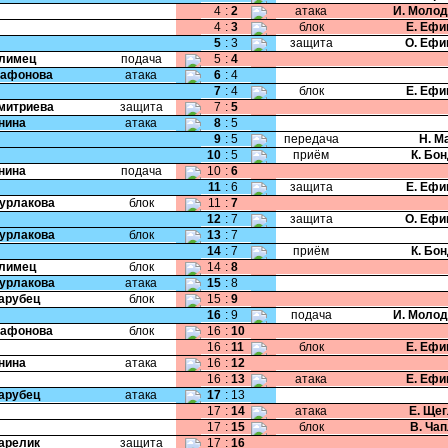
4
:
2
атака
И. Моло
4
:
3
блок
Е. Ефи
5
:
3
защита
О. Ефи
Климец
подача
5
:
4
Сафонова
атака
6
:
4
7
:
4
блок
Е. Ефи
Дмитриева
защита
7
:
5
Енина
атака
8
:
5
9
:
5
передача
Н. М
10
:
5
приём
К. Бо
Енина
подача
10
:
6
11
:
6
защита
Е. Ефи
Бурлакова
блок
11
:
7
12
:
7
защита
О. Ефи
Бурлакова
блок
13
:
7
14
:
7
приём
К. Бо
Климец
блок
14
:
8
Бурлакова
атака
15
:
8
Парубец
блок
15
:
9
16
:
9
подача
И. Моло
Сафонова
блок
16
:
10
16
:
11
блок
Е. Ефи
Енина
атака
16
:
12
16
:
13
атака
Е. Ефи
Парубец
атака
17
:
13
17
:
14
атака
Е. Ще
17
:
15
блок
В. Ча
Гарелик
защита
17
:
16