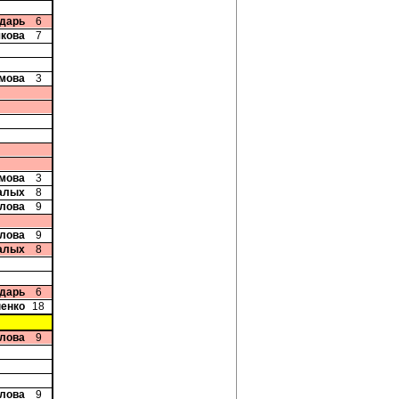
ндарь
6
чкова
7
мова
3
мова
3
алых
8
олова
9
олова
9
алых
8
ндарь
6
ненко
18
олова
9
олова
9