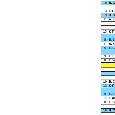
19
В. 
13
К. 
19
В. 
11
А. 
13
К. 
5
Е. 
11
А. 
5
Е. 
9
Е. 
8
Е. 
19
В. 
13
К. 
9
Е. 
7
Т. 
8
Е. 
19
В. 