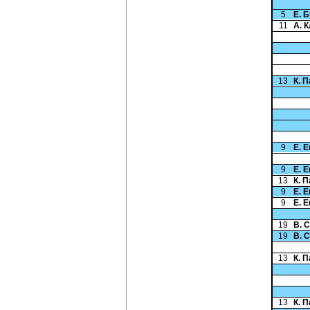
5
Е. 
11
А. 
13
К. 
9
Е. 
9
Е. 
13
К. 
9
Е. 
9
Е. 
19
В. 
19
В. 
13
К. 
13
К. 