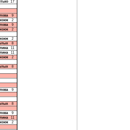
ятько
17
олова
9
анзюк
2
олова
9
анзюк
2
анзюк
2
алых
8
плина
11
плина
11
анзюк
2
алых
8
олова
9
алых
8
олова
9
плина
11
анзюк
2