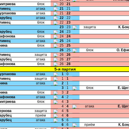
Дмитриева
блок
20
:
21
Климец
атака
21
:
21
Бурлакова
атака
21
:
22
Парубец
атака
22
:
22
Климец
блок
22
:
23
23
:
23
защита
К. Бо
Парубец
блок
24
:
23
Сафонова
блок
24
:
24
Климец
атака
25
:
24
Енина
блок
25
:
25
26
:
25
блок
О. Ефи
Климец
защита
26
:
26
Парубец
атака
26
:
27
Сафонова
блок
26
:
28
5-я партия
Бурлакова
атака
1
:
0
Климец
защита
1
:
1
Енина
атака
2
:
1
3
:
1
блок
Е. Ще
Енина
блок
3
:
2
Сафонова
атака
4
:
2
Дмитриева
блок
4
:
3
4
:
4
атака
Е. Ще
Чернова
защита
4
:
5
Парубец
приём
4
:
6
Парубец
атака
5
:
6
6
:
6
приём
К. Бо