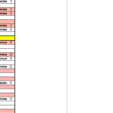
мова
3
мова
3
мова
3
мова
3
олова
9
алых
8
плина
11
алых
8
плина
11
ндарь
6
олова
9