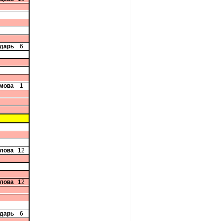
ндарь
6
мова
1
глова
12
глова
12
ндарь
6