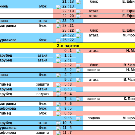
21
:
18
блок
Е. Ефи
Енина
блок
22
:
18
22
:
19
атака
Е. Ефи
22
:
20
атака
Е. Ефи
Енина
атака
23
:
20
Дмитриева
блок
23
:
21
23
:
22
блок
Е. Ефи
24
:
22
атака
М. Фр
Бурлакова
блок
25
:
22
2-я партия
0
:
1
атака
Н. М
Парубец
атака
1
:
1
Парубец
атака
2
:
1
2
:
2
блок
В. Ча
3
:
2
защита
Н. М
Енина
блок
4
:
2
5
:
2
атака
В. Ча
Климец
защита
5
:
3
Парубец
атака
6
:
3
Парубец
подача
6
:
4
7
:
4
защита
К. Бо
Дмитриева
блок
7
:
5
Сафонова
блок
8
:
5
Климец
блок
8
:
6
9
:
6
подача
М. Фр
Парубец
атака
10
:
6
Бурлакова
блок
11
:
6
Сафонова
защита
11
:
7