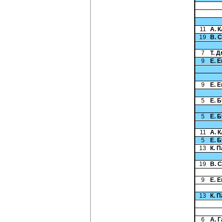
11
А. 
19
В. 
7
Т. 
9
Е. 
9
Е. 
5
Е. 
5
Е. 
11
А. 
5
Е. 
13
К. 
19
В. 
9
Е. 
13
К. 
6
А. 