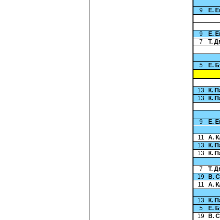
9
Е. 
9
Е. 
7
Т. 
5
Е. 
13
К. 
13
К. 
9
Е. 
11
А. 
13
К. 
13
К. 
7
Т. 
19
В. 
11
А. 
13
К. 
5
Е. 
19
В. 