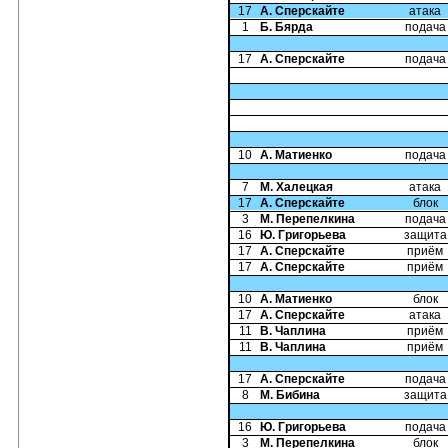
17
А. Сперскайте
атака
1
Б. Бярда
подача
17
А. Сперскайте
подача
10
А. Матиенко
подача
7
М. Халецкая
атака
17
А. Сперскайте
блок
3
М. Перепелкина
подача
16
Ю. Григорьева
защита
17
А. Сперскайте
приём
17
А. Сперскайте
приём
10
А. Матиенко
блок
17
А. Сперскайте
атака
11
В. Чаплина
приём
11
В. Чаплина
приём
17
А. Сперскайте
подача
8
М. Бибина
защита
16
Ю. Григорьева
подача
3
М. Перепелкина
блок