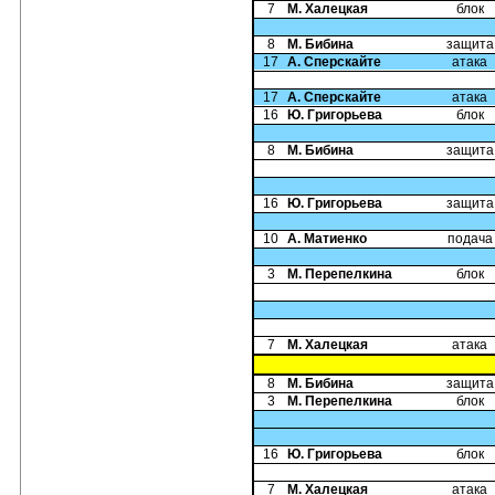
7
М. Халецкая
блок
8
М. Бибина
защита
17
А. Сперскайте
атака
17
А. Сперскайте
атака
16
Ю. Григорьева
блок
8
М. Бибина
защита
16
Ю. Григорьева
защита
10
А. Матиенко
подача
3
М. Перепелкина
блок
7
М. Халецкая
атака
8
М. Бибина
защита
3
М. Перепелкина
блок
16
Ю. Григорьева
блок
7
М. Халецкая
атака