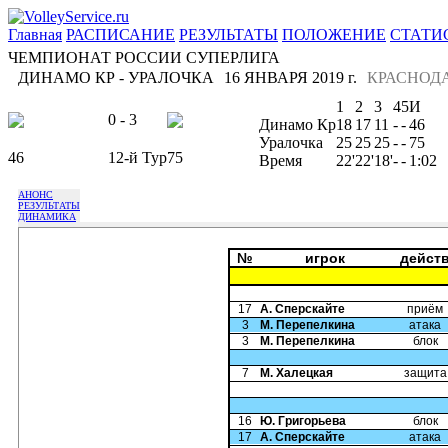
Главная
РАСПИСАНИЕ
РЕЗУЛЬТАТЫ
ПОЛОЖЕНИЕ
СТАТИ
ЧЕМПИОНАТ РОССИИ СУПЕРЛИГА
ДИНАМО КР - УРАЛОЧКА
16 ЯНВАРЯ 2019 г.
КРАСНОД
1
2
3
4
5
И
0 - 3
Динамо Кр
18
17
11
-
-
46
Уралочка
25
25
25
-
-
75
46
12-й Тур
75
Время
22'
22'
18'
-
-
1:02
АНОНС
РЕЗУЛЬТАТЫ
ДИНАМИКА
№
игрок
дейст
17
А. Сперскайте
приём
3
М. Перепелкина
атака
3
М. Перепелкина
блок
7
М. Халецкая
защита
16
Ю. Григорьева
блок
17
А. Сперскайте
атака