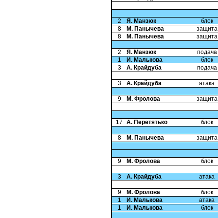
2
Я. Манзюк
блок
8
М. Панычева
защита
8
М. Панычева
защита
2
Я. Манзюк
подача
1
И. Малькова
блок
3
А. Крайдуба
подача
3
А. Крайдуба
атака
9
М. Фролова
защита
17
А. Перетятько
блок
8
М. Панычева
защита
9
М. Фролова
блок
3
А. Крайдуба
атака
9
М. Фролова
блок
1
И. Малькова
атака
1
И. Малькова
блок