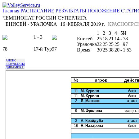
Главная
РАСПИСАНИЕ
РЕЗУЛЬТАТЫ
ПОЛОЖЕНИЕ
СТАТИ
ЧЕМПИОНАТ РОССИИ СУПЕРЛИГА
ЕНИСЕЙ - УРАЛОЧКА
16 ФЕВРАЛЯ 2019 г.
КРАСНОЯРС
1
2
3
4
5
И
1 - 3
Енисей
25
18
21
14
-
78
Уралочка
22
25
25
25
-
97
78
17-й Тур
97
Время
30'
25'
38'
20'
-
1:53
АНОНС
РЕЗУЛЬТАТЫ
ДИНАМИКА
№
игрок
дейст
11
М. Курило
блок
11
М. Курило
блок
2
Я. Манзюк
атака
9
М. Фролова
защита
3
А. Крайдуба
атака
16
Н. Назарова
блок