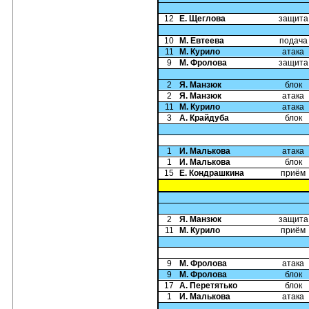
12
Е. Щеглова
защита
10
М. Евтеева
подача
11
М. Курило
атака
9
М. Фролова
защита
2
Я. Манзюк
блок
2
Я. Манзюк
атака
11
М. Курило
атака
3
А. Крайдуба
блок
1
И. Малькова
атака
1
И. Малькова
блок
15
Е. Кондрашкина
приём
2
Я. Манзюк
защита
11
М. Курило
приём
9
М. Фролова
атака
9
М. Фролова
блок
17
А. Перетятько
блок
1
И. Малькова
атака