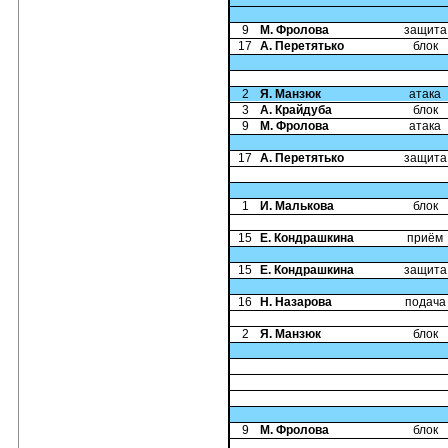
9
М. Фролова
защита
17
А. Перетятько
блок
2
Я. Манзюк
атака
3
А. Крайдуба
блок
9
М. Фролова
атака
17
А. Перетятько
защита
1
И. Малькова
блок
15
Е. Кондрашкина
приём
15
Е. Кондрашкина
защита
16
Н. Назарова
подача
2
Я. Манзюк
блок
9
М. Фролова
блок