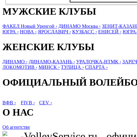
МУЖСКИЕ КЛУБЫ
ФАКЕЛ Новый Уренгой ›
ДИНАМО Москва ›
ЗЕНИТ-КАЗАНЬ
ЮГРА ›
НОВА ›
ЯРОСЛАВИЧ ›
КУЗБАСС ›
ЕНИСЕЙ ›
ЮГРА
ЖЕНСКИЕ КЛУБЫ
ДИНАМО ›
ДИНАМО-КАЗАНЬ ›
УРАЛОЧКА-НТМК ›
ЗАРЕЧ
ЛОКОМОТИВ ›
МИНСК ›
ТУЛИЦА ›
СПАРТА ›
ОФИЦИАЛЬНЫЙ ВОЛЕЙБ
ВФВ ›
FIVB ›
CEV ›
О НАС
Об агентстве
VolleyService.ru - офи