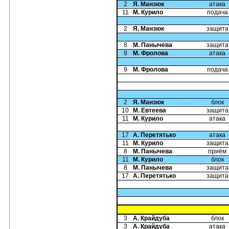
2
Я. Манзюк
атака
11
М. Курило
подача
2
Я. Манзюк
защита
8
М. Панычева
защита
9
М. Фролова
атака
9
М. Фролова
подача
2
Я. Манзюк
блок
10
М. Евтеева
защита
11
М. Курило
атака
17
А. Перетятько
атака
11
М. Курило
защита
8
М. Панычева
приём
11
М. Курило
блок
8
М. Панычева
защита
17
А. Перетятько
защита
3
А. Крайдуба
блок
3
А. Крайдуба
атака