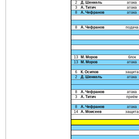
2
Д. Шенкель
атака
3
А. Титич
атака
8
А. Чефранов
атака
8
А. Чефранов
подача
13
М. Моров
блок
13
М. Моров
атака
6
К. Осипов
защита
2
Д. Шенкель
атака
8
А. Чефранов
атака
3
А. Титич
приём
8
А. Чефранов
атака
14
А. Моисеев
защита