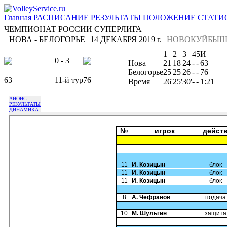
Главная
РАСПИСАНИЕ
РЕЗУЛЬТАТЫ
ПОЛОЖЕНИЕ
СТАТИ
ЧЕМПИОНАТ РОССИИ СУПЕРЛИГА
НОВА - БЕЛОГОРЬЕ
14 ДЕКАБРЯ 2019 г.
НОВОКУЙБЫШ
1
2
3
4
5
И
0 - 3
Нова
21
18
24
-
-
63
Белогорье
25
25
26
-
-
76
63
11-й тур
76
Время
26'
25'
30'
-
-
1:21
АНОНС
РЕЗУЛЬТАТЫ
ДИНАМИКА
№
игрок
дейст
11
И. Козицын
блок
11
И. Козицын
блок
11
И. Козицын
блок
8
А. Чефранов
подача
10
М. Шульгин
защита