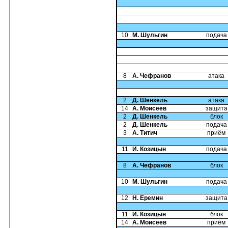
10
М. Шульгин
подача
8
А. Чефранов
атака
2
Д. Шенкель
атака
14
А. Моисеев
защита
2
Д. Шенкель
блок
2
Д. Шенкель
подача
3
А. Титич
приём
11
И. Козицын
подача
8
А. Чефранов
блок
10
М. Шульгин
подача
12
Н. Еремин
защита
11
И. Козицын
блок
14
А. Моисеев
приём