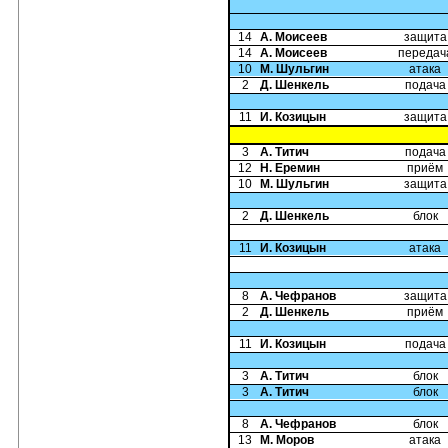
14
А. Моисеев
защита
14
А. Моисеев
передач
10
М. Шульгин
атака
2
Д. Шенкель
подача
11
И. Козицын
защита
3
А. Титич
подача
12
Н. Еремин
приём
10
М. Шульгин
защита
2
Д. Шенкель
блок
11
И. Козицын
атака
8
А. Чефранов
защита
2
Д. Шенкель
приём
11
И. Козицын
подача
3
А. Титич
блок
3
А. Титич
блок
8
А. Чефранов
блок
13
М. Моров
атака