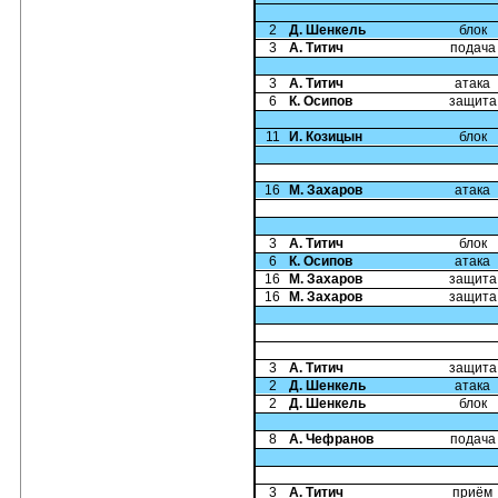
2
Д. Шенкель
блок
3
А. Титич
подача
3
А. Титич
атака
6
К. Осипов
защита
11
И. Козицын
блок
16
М. Захаров
атака
3
А. Титич
блок
6
К. Осипов
атака
16
М. Захаров
защита
16
М. Захаров
защита
3
А. Титич
защита
2
Д. Шенкель
атака
2
Д. Шенкель
блок
8
А. Чефранов
подача
3
А. Титич
приём