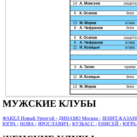
14
А. Моисеев
защита
6
К. Осипов
блок
13
М. Моров
атака
8
А. Чефранов
блок
6
К. Осипов
защита
8
А. Чефранов
атака
11
И. Козицын
атака
3
А. Титич
приём
11
И. Козицын
блок
13
М. Моров
блок
МУЖСКИЕ КЛУБЫ
ФАКЕЛ Новый Уренгой ›
ДИНАМО Москва ›
ЗЕНИТ-КАЗАНЬ
ЮГРА ›
НОВА ›
ЯРОСЛАВИЧ ›
КУЗБАСС ›
ЕНИСЕЙ ›
ЮГРА