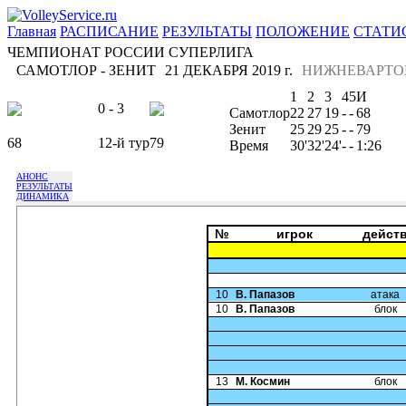
Главная
РАСПИСАНИЕ
РЕЗУЛЬТАТЫ
ПОЛОЖЕНИЕ
СТАТИ
ЧЕМПИОНАТ РОССИИ СУПЕРЛИГА
САМОТЛОР - ЗЕНИТ
21 ДЕКАБРЯ 2019 г.
НИЖНЕВАРТО
1
2
3
4
5
И
0 - 3
Самотлор
22
27
19
-
-
68
Зенит
25
29
25
-
-
79
68
12-й тур
79
Время
30'
32'
24'
-
-
1:26
АНОНС
РЕЗУЛЬТАТЫ
ДИНАМИКА
№
игрок
дейст
10
В. Папазов
атака
10
В. Папазов
блок
13
М. Космин
блок