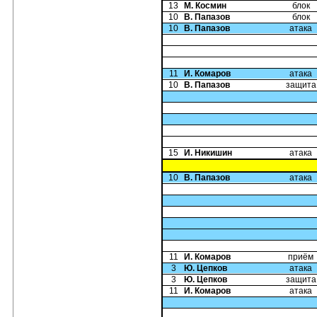
13
М. Космин
блок
10
В. Папазов
блок
10
В. Папазов
атака
11
И. Комаров
атака
10
В. Папазов
защита
15
И. Никишин
атака
10
В. Папазов
атака
11
И. Комаров
приём
3
Ю. Цепков
атака
3
Ю. Цепков
защита
11
И. Комаров
атака