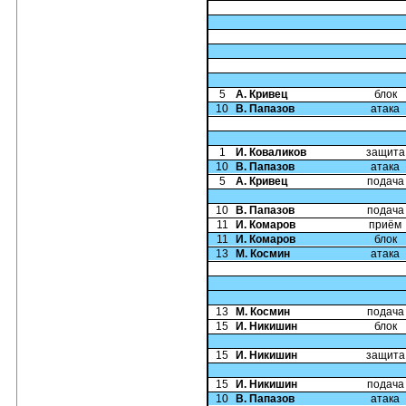
5
А. Кривец
блок
10
В. Папазов
атака
1
И. Коваликов
защита
10
В. Папазов
атака
5
А. Кривец
подача
10
В. Папазов
подача
11
И. Комаров
приём
11
И. Комаров
блок
13
М. Космин
атака
13
М. Космин
подача
15
И. Никишин
блок
15
И. Никишин
защита
15
И. Никишин
подача
10
В. Папазов
атака