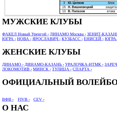
3
Ю. Цепков
блок
16
Н. Вишневецкий
защита
10
В. Папазов
атака
МУЖСКИЕ КЛУБЫ
ФАКЕЛ Новый Уренгой ›
ДИНАМО Москва ›
ЗЕНИТ-КАЗАНЬ
ЮГРА ›
НОВА ›
ЯРОСЛАВИЧ ›
КУЗБАСС ›
ЕНИСЕЙ ›
ЮГРА
ЖЕНСКИЕ КЛУБЫ
ДИНАМО ›
ДИНАМО-КАЗАНЬ ›
УРАЛОЧКА-НТМК ›
ЗАРЕЧ
ЛОКОМОТИВ ›
МИНСК ›
ТУЛИЦА ›
СПАРТА ›
ОФИЦИАЛЬНЫЙ ВОЛЕЙБ
ВФВ ›
FIVB ›
CEV ›
О НАС