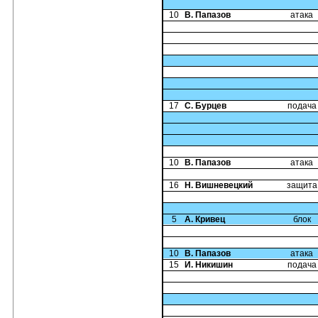
10
В. Папазов
атака
17
С. Бурцев
подача
10
В. Папазов
атака
16
Н. Вишневецкий
защита
5
А. Кривец
блок
10
В. Папазов
атака
15
И. Никишин
подача