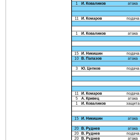
1
И. Коваликов
атака
11
И. Комаров
подача
1
И. Коваликов
атака
15
И. Никишин
подача
10
В. Папазов
атака
3
Ю. Цепков
подача
11
И. Комаров
подача
5
А. Кривец
атака
1
И. Коваликов
защита
15
И. Никишин
атака
20
В. Руднев
атака
20
В. Руднев
подача
20
В. Руднев
атака