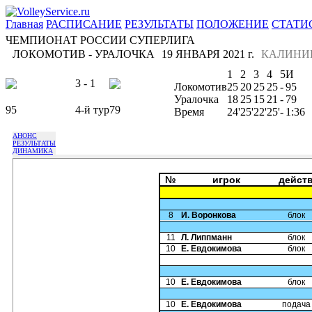
Главная
РАСПИСАНИЕ
РЕЗУЛЬТАТЫ
ПОЛОЖЕНИЕ
СТАТИ
ЧЕМПИОНАТ РОССИИ СУПЕРЛИГА
ЛОКОМОТИВ - УРАЛОЧКА
19 ЯНВАРЯ 2021 г.
КАЛИНИ
1
2
3
4
5
И
3 - 1
Локомотив
25
20
25
25
-
95
Уралочка
18
25
15
21
-
79
95
4-й тур
79
Время
24'
25'
22'
25'
-
1:36
АНОНС
РЕЗУЛЬТАТЫ
ДИНАМИКА
№
игрок
дейст
8
И. Воронкова
блок
11
Л. Липпманн
блок
10
Е. Евдокимова
блок
10
Е. Евдокимова
блок
10
Е. Евдокимова
подача