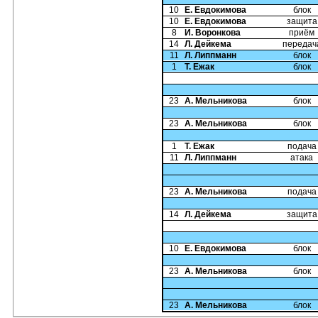
10
Е. Евдокимова
блок
10
Е. Евдокимова
защита
8
И. Воронкова
приём
14
Л. Дейкема
передач
11
Л. Липпманн
блок
1
Т. Ежак
блок
23
А. Мельникова
блок
23
А. Мельникова
блок
1
Т. Ежак
подача
11
Л. Липпманн
атака
23
А. Мельникова
подача
14
Л. Дейкема
защита
10
Е. Евдокимова
блок
23
А. Мельникова
блок
23
А. Мельникова
блок