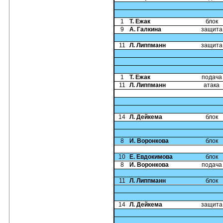
1
Т. Ежак
блок
9
А. Галкина
защита
11
Л. Липпманн
защита
1
Т. Ежак
подача
11
Л. Липпманн
атака
14
Л. Дейкема
блок
8
И. Воронкова
блок
10
Е. Евдокимова
блок
8
И. Воронкова
подача
11
Л. Липпманн
блок
14
Л. Дейкема
защита