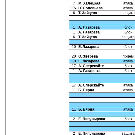
7
М. Халецкая
атака
15
О. Соловьева
атака
6
Т. Зайцева
защита
1
А. Лазарева
блок
1
А. Лазарева
блок
6
Т. Зайцева
защита
10
Е. Лазарева
блок
20
О. Зверева
приём
10
Е. Лазарева
атака
17
А. Сперскайте
блок
1
А. Лазарева
блок
17
А. Сперскайте
атака
11
Б. Бярда
атака
11
Б. Бярда
атака
2
Е. Пипунырова
блок
2
Е. Пипунырова
защита