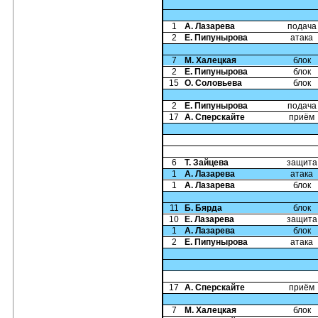
1
А. Лазарева
подача
2
Е. Пипунырова
атака
7
М. Халецкая
блок
2
Е. Пипунырова
блок
15
О. Соловьева
блок
2
Е. Пипунырова
подача
17
А. Сперскайте
приём
6
Т. Зайцева
защита
1
А. Лазарева
атака
1
А. Лазарева
блок
11
Б. Бярда
блок
10
Е. Лазарева
защита
1
А. Лазарева
блок
2
Е. Пипунырова
атака
17
А. Сперскайте
приём
7
М. Халецкая
блок