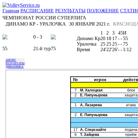
Главная
РАСПИСАНИЕ
РЕЗУЛЬТАТЫ
ПОЛОЖЕНИЕ
СТАТИ
ЧЕМПИОНАТ РОССИИ СУПЕРЛИГА
ДИНАМО КР - УРАЛОЧКА
30 ЯНВАРЯ 2021 г.
КРАСНОД
1
2
3
4
5
И
0 - 3
Динамо Кр
20
18
17
-
-
55
Уралочка
25
25
25
-
-
75
55
21-й тур
75
Время
24'
22'
26'
-
-
1:12
АНОНС
РЕЗУЛЬТАТЫ
ДИНАМИКА
№
игрок
дейст
7
М. Халецкая
блок
2
Е. Пипунырова
защита
1
А. Лазарева
атака
2
Е. Пипунырова
защита
17
А. Сперскайте
подача
6
Т. Зайцева
приём