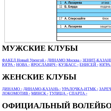
1
А. Лазарева
атака
11
Б. Бярда
подача
17
А. Сперскайте
блок
1
А. Лазарева
защита
МУЖСКИЕ КЛУБЫ
ФАКЕЛ Новый Уренгой ›
ДИНАМО Москва ›
ЗЕНИТ-КАЗАНЬ
ЮГРА ›
НОВА ›
ЯРОСЛАВИЧ ›
КУЗБАСС ›
ЕНИСЕЙ ›
ЮГРА
ЖЕНСКИЕ КЛУБЫ
ДИНАМО ›
ДИНАМО-КАЗАНЬ ›
УРАЛОЧКА-НТМК ›
ЗАРЕЧ
ЛОКОМОТИВ ›
МИНСК ›
ТУЛИЦА ›
СПАРТА ›
ОФИЦИАЛЬНЫЙ ВОЛЕЙБ