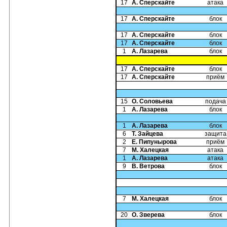
17
А. Сперскайте
атака
17
А. Сперскайте
блок
17
А. Сперскайте
блок
17
А. Сперскайте
блок
1
А. Лазарева
блок
17
А. Сперскайте
блок
17
А. Сперскайте
приём
15
О. Соловьева
подача
1
А. Лазарева
блок
1
А. Лазарева
блок
6
Т. Зайцева
защита
2
Е. Пипунырова
приём
7
М. Халецкая
атака
1
А. Лазарева
атака
9
В. Ветрова
блок
7
М. Халецкая
блок
20
О. Зверева
блок