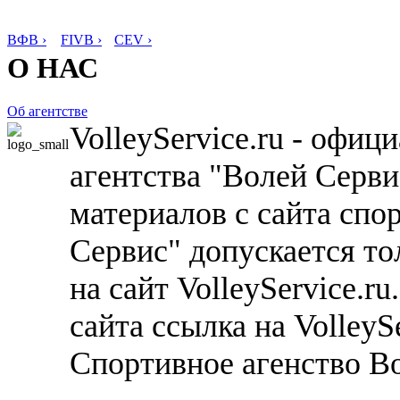
ВФВ ›
FIVB ›
CEV ›
О НАС
Об агентстве
VolleyService.ru - офи
агентства "Волей Серв
материалов с сайта спо
Сервис" допускается то
на сайт VolleyService.r
сайта ссылка на VolleyS
Спортивное агенство В