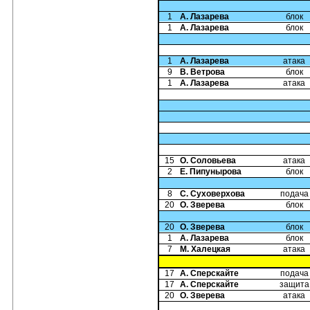
1
А. Лазарева
блок
1
А. Лазарева
блок
1
А. Лазарева
атака
9
В. Ветрова
блок
1
А. Лазарева
атака
15
О. Соловьева
атака
2
Е. Пипунырова
блок
8
С. Суховерхова
подача
20
О. Зверева
блок
20
О. Зверева
блок
1
А. Лазарева
блок
7
М. Халецкая
атака
17
А. Сперскайте
подача
17
А. Сперскайте
защита
20
О. Зверева
атака