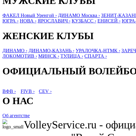
МУЖСКИЕ КЛУБЫ
ФАКЕЛ Новый Уренгой ›
ДИНАМО Москва ›
ЗЕНИТ-КАЗАНЬ
ЮГРА ›
НОВА ›
ЯРОСЛАВИЧ ›
КУЗБАСС ›
ЕНИСЕЙ ›
ЮГРА
ЖЕНСКИЕ КЛУБЫ
ДИНАМО ›
ДИНАМО-КАЗАНЬ ›
УРАЛОЧКА-НТМК ›
ЗАРЕЧ
ЛОКОМОТИВ ›
МИНСК ›
ТУЛИЦА ›
СПАРТА ›
ОФИЦИАЛЬНЫЙ ВОЛЕЙБ
ВФВ ›
FIVB ›
CEV ›
О НАС
Об агентстве
VolleyService.ru - офи