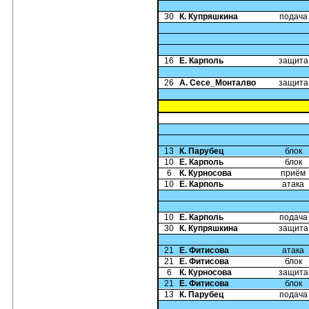
30
К. Купряшкина
подача
16
Е. Карполь
защита
26
А. Сесе_Монталво
защита
13
К. Парубец
блок
10
Е. Карполь
блок
6
К. Курносова
приём
10
Е. Карполь
атака
10
Е. Карполь
подача
30
К. Купряшкина
защита
21
Е. Фитисова
атака
21
Е. Фитисова
блок
6
К. Курносова
защита
21
Е. Фитисова
блок
13
К. Парубец
подача