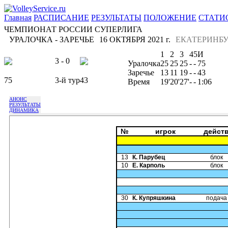
Главная
РАСПИСАНИЕ
РЕЗУЛЬТАТЫ
ПОЛОЖЕНИЕ
СТАТИ
ЧЕМПИОНАТ РОССИИ СУПЕРЛИГА
УРАЛОЧКА - ЗАРЕЧЬЕ
16 ОКТЯБРЯ 2021 г.
ЕКАТЕРИНБУ
1
2
3
4
5
И
3 - 0
Уралочка
25
25
25
-
-
75
Заречье
13
11
19
-
-
43
75
3-й тур
43
Время
19'
20'
27'
-
-
1:06
АНОНС
РЕЗУЛЬТАТЫ
ДИНАМИКА
№
игрок
дейст
13
К. Парубец
блок
10
Е. Карполь
блок
30
К. Купряшкина
подача