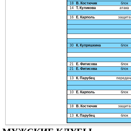
18
В. Костючик
блок
14
Т. Куликова
атака
16
Е. Карполь
защита
30
К. Купряшкина
блок
21
Е. Фитисова
блок
21
Е. Фитисова
блок
13
К. Парубец
передач
10
Е. Карполь
блок
18
В. Костючик
защита
13
К. Парубец
блок