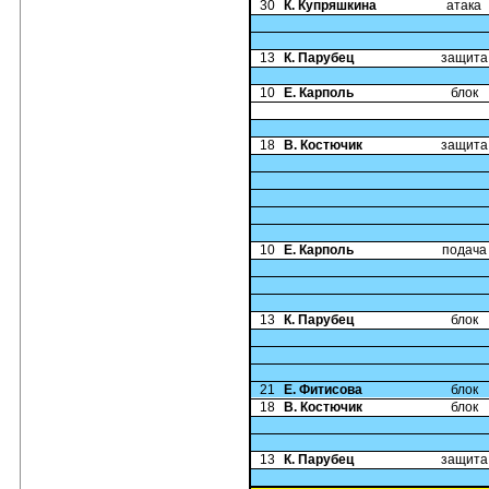
30
К. Купряшкина
атака
13
К. Парубец
защита
10
Е. Карполь
блок
18
В. Костючик
защита
10
Е. Карполь
подача
13
К. Парубец
блок
21
Е. Фитисова
блок
18
В. Костючик
блок
13
К. Парубец
защита