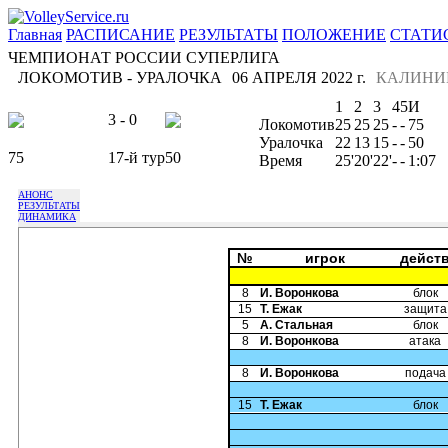
Главная
РАСПИСАНИЕ
РЕЗУЛЬТАТЫ
ПОЛОЖЕНИЕ
СТАТИ
ЧЕМПИОНАТ РОССИИ СУПЕРЛИГА
ЛОКОМОТИВ - УРАЛОЧКА
06 АПРЕЛЯ 2022 г.
КАЛИНИ
1
2
3
4
5
И
3 - 0
Локомотив
25
25
25
-
-
75
Уралочка
22
13
15
-
-
50
75
17-й тур
50
Время
25'
20'
22'
-
-
1:07
АНОНС
РЕЗУЛЬТАТЫ
ДИНАМИКА
№
игрок
дейст
8
И. Воронкова
блок
15
Т. Ежак
защита
5
А. Стальная
блок
8
И. Воронкова
атака
8
И. Воронкова
подача
15
Т. Ежак
блок