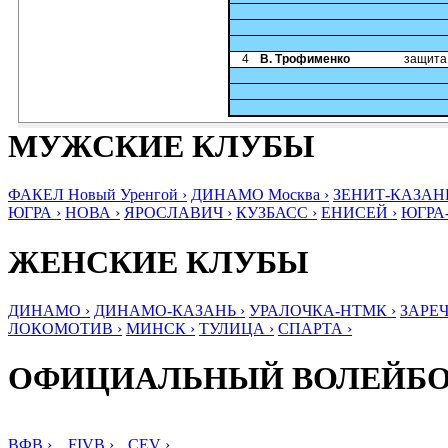
4
В. Трофименко
защита
МУЖСКИЕ КЛУБЫ
ФАКЕЛ Новый Уренгой ›
ДИНАМО Москва ›
ЗЕНИТ-КАЗАНЬ
ЮГРА ›
НОВА ›
ЯРОСЛАВИЧ ›
КУЗБАСС ›
ЕНИСЕЙ ›
ЮГРА
ЖЕНСКИЕ КЛУБЫ
ДИНАМО ›
ДИНАМО-КАЗАНЬ ›
УРАЛОЧКА-НТМК ›
ЗАРЕЧ
ЛОКОМОТИВ ›
МИНСК ›
ТУЛИЦА ›
СПАРТА ›
ОФИЦИАЛЬНЫЙ ВОЛЕЙБ
ВФВ ›
FIVB ›
CEV ›