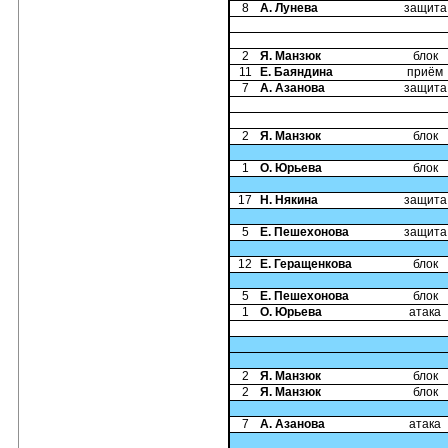
8
А. Лунева
защита
2
Я. Манзюк
блок
11
Е. Баяндина
приём
7
А. Азанова
защита
2
Я. Манзюк
блок
1
О. Юрьева
блок
17
Н. Някина
защита
5
Е. Пешехонова
защита
12
Е. Геращенкова
блок
5
Е. Пешехонова
блок
1
О. Юрьева
атака
2
Я. Манзюк
блок
2
Я. Манзюк
блок
7
А. Азанова
атака