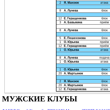
2
Я. Манзюк
атака
8
А. Лунева
блок
12
Е. Геращенкова
блок
3
А. Бавыкина
приём
8
А. Лунева
блок
5
Е. Пешехонова
блок
1
О. Юрьева
приём
12
Е. Геращенкова
приём
1
О. Юрьева
атака
8
А. Лунева
подача
1
О. Юрьева
атака
1
О. Юрьева
блок
20
А. Мартынюк
блок
2
Я. Манзюк
блок
20
А. Мартынюк
блок
12
Е. Геращенкова
атака
МУЖСКИЕ КЛУБЫ