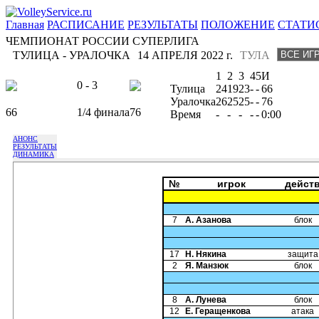
Главная
РАСПИСАНИЕ
РЕЗУЛЬТАТЫ
ПОЛОЖЕНИЕ
СТАТИ
ЧЕМПИОНАТ РОССИИ СУПЕРЛИГА
ТУЛИЦА - УРАЛОЧКА
14 АПРЕЛЯ 2022 г.
ТУЛА
1
2
3
4
5
И
0 - 3
Тулица
24
19
23
-
-
66
Уралочка
26
25
25
-
-
76
66
1/4 финала
76
Время
-
-
-
-
-
0:00
АНОНС
РЕЗУЛЬТАТЫ
ДИНАМИКА
№
игрок
дейст
7
А. Азанова
блок
17
Н. Някина
защита
2
Я. Манзюк
блок
8
А. Лунева
блок
12
Е. Геращенкова
атака