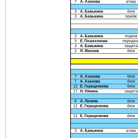
7
А. Азанова
атака
3
А. Бавыкина
блок
3
А. Бавыкина
приём
3
А. Бавыкина
подача
5
Е. Пешехонова
передач
3
А. Бавыкина
защита
2
Я. Манзюк
блок
7
А. Азанова
блок
7
А. Азанова
блок
12
Е. Геращенкова
блок
17
Н. Някина
защита
8
А. Лунева
блок
12
Е. Геращенкова
блок
12
Е. Геращенкова
блок
3
А. Бавыкина
атака