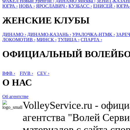
ФАКЕЛ Новый Уренгой ›
ДИНАМО Москва ›
ЗЕНИТ-КАЗАНЬ
ЮГРА ›
НОВА ›
ЯРОСЛАВИЧ ›
КУЗБАСС ›
ЕНИСЕЙ ›
ЮГРА
ЖЕНСКИЕ КЛУБЫ
ДИНАМО ›
ДИНАМО-КАЗАНЬ ›
УРАЛОЧКА-НТМК ›
ЗАРЕЧ
ЛОКОМОТИВ ›
МИНСК ›
ТУЛИЦА ›
СПАРТА ›
ОФИЦИАЛЬНЫЙ ВОЛЕЙБ
ВФВ ›
FIVB ›
CEV ›
О НАС
Об агентстве
VolleyService.ru - офи
агентства "Волей Серв
материалов с сайта спо