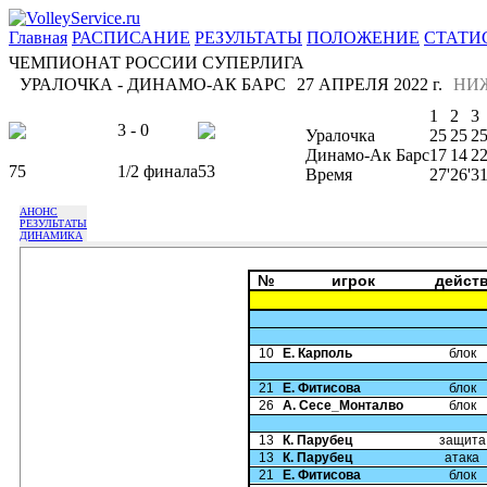
Главная
РАСПИСАНИЕ
РЕЗУЛЬТАТЫ
ПОЛОЖЕНИЕ
СТАТИ
ЧЕМПИОНАТ РОССИИ СУПЕРЛИГА
УРАЛОЧКА - ДИНАМО-АК БАРС
27 АПРЕЛЯ 2022 г.
НИ
1
2
3
3 - 0
Уралочка
25
25
2
Динамо-Ак Барс
17
14
2
75
1/2 финала
53
Время
27'
26'
31
АНОНС
РЕЗУЛЬТАТЫ
ДИНАМИКА
№
игрок
дейст
10
Е. Карполь
блок
21
Е. Фитисова
блок
26
А. Сесе_Монталво
блок
13
К. Парубец
защита
13
К. Парубец
атака
21
Е. Фитисова
блок