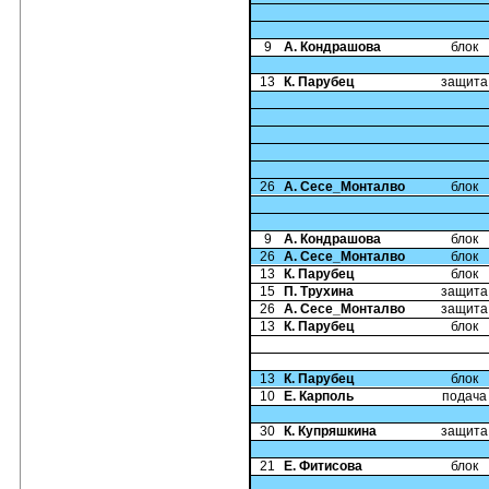
9
А. Кондрашова
блок
13
К. Парубец
защита
26
А. Сесе_Монталво
блок
9
А. Кондрашова
блок
26
А. Сесе_Монталво
блок
13
К. Парубец
блок
15
П. Трухина
защита
26
А. Сесе_Монталво
защита
13
К. Парубец
блок
13
К. Парубец
блок
10
Е. Карполь
подача
30
К. Купряшкина
защита
21
Е. Фитисова
блок