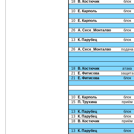
18
В. Костючик
блок
10
Е. Карполь
блок
10
Е. Карполь
блок
26
А. Сесе_Монталво
блок
13
К. Парубец
блок
26
А. Сесе_Монталво
подача
18
В. Костючик
атака
21
Е. Фитисова
защита
21
Е. Фитисова
блок
10
Е. Карполь
блок
15
П. Трухина
приём
13
К. Парубец
блок
13
К. Парубец
блок
18
В. Костючик
приём
13
К. Парубец
блок