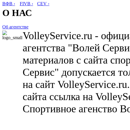
ВФВ ›
FIVB ›
CEV ›
О НАС
Об агентстве
VolleyService.ru - офи
агентства "Волей Серв
материалов с сайта спо
Сервис" допускается то
на сайт VolleyService.r
сайта ссылка на VolleyS
Спортивное агенство В