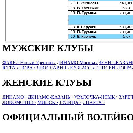
21
Е. Фитисова
защита
18
В. Костючик
блок
15
П. Трухина
защита
13
К. Парубец
защита
15
П. Трухина
защита
10
Е. Карполь
блок
МУЖСКИЕ КЛУБЫ
ФАКЕЛ Новый Уренгой ›
ДИНАМО Москва ›
ЗЕНИТ-КАЗАНЬ
ЮГРА ›
НОВА ›
ЯРОСЛАВИЧ ›
КУЗБАСС ›
ЕНИСЕЙ ›
ЮГРА
ЖЕНСКИЕ КЛУБЫ
ДИНАМО ›
ДИНАМО-КАЗАНЬ ›
УРАЛОЧКА-НТМК ›
ЗАРЕЧ
ЛОКОМОТИВ ›
МИНСК ›
ТУЛИЦА ›
СПАРТА ›
ОФИЦИАЛЬНЫЙ ВОЛЕЙБ