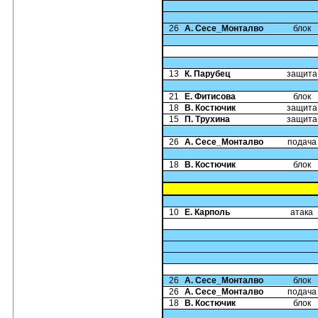
26
А. Сесе_Монталво
блок
13
К. Парубец
защита
21
Е. Фитисова
блок
18
В. Костючик
защита
15
П. Трухина
защита
26
А. Сесе_Монталво
подача
18
В. Костючик
блок
10
Е. Карполь
атака
26
А. Сесе_Монталво
блок
26
А. Сесе_Монталво
подача
18
В. Костючик
блок