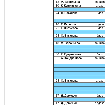
18
М. Воробьёва
защита
30
К. Купряшкина
атака
24
О. Ваганова
блок
10
Е. Карполь
подача
21
Е. Фитисова
блок
24
О. Ваганова
блок
18
М. Воробьёва
защита
30
К. Купряшкина
блок
9
А. Кондрашова
защита
24
О. Ваганова
атака
17
Д. Демешок
блок
17
Д. Демешок
подача