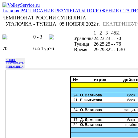
Главная
РАСПИСАНИЕ
РЕЗУЛЬТАТЫ
ПОЛОЖЕНИЕ
СТАТИ
ЧЕМПИОНАТ РОССИИ СУПЕРЛИГА
УРАЛОЧКА - ТУЛИЦА
05 НОЯБРЯ 2022 г.
ЕКАТЕРИНБУР
1
2
3
4
5
И
0 - 3
Уралочка
24
23
23
-
-
70
Тулица
26
25
25
-
-
76
70
6-й Тур
76
Время
29'
29'
32'
-
-
1:30
АНОНС
РЕЗУЛЬТАТЫ
ДИНАМИКА
№
игрок
дейст
24
О. Ваганова
блок
21
Е. Фитисова
блок
24
О. Ваганова
защита
17
Д. Демешок
блок
24
О. Ваганова
приём