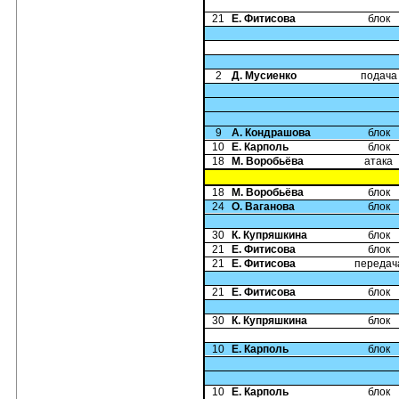
21
Е. Фитисова
блок
2
Д. Мусиенко
подача
9
А. Кондрашова
блок
10
Е. Карполь
блок
18
М. Воробьёва
атака
18
М. Воробьёва
блок
24
О. Ваганова
блок
30
К. Купряшкина
блок
21
Е. Фитисова
блок
21
Е. Фитисова
передач
21
Е. Фитисова
блок
30
К. Купряшкина
блок
10
Е. Карполь
блок
10
Е. Карполь
блок