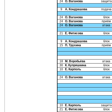
24
О. Ваганова
защита
9
А. Кондрашова
подача
24
О. Ваганова
блок
24
О. Ваганова
приём
24
О. Ваганова
атака
21
Е. Фитисова
блок
9
А. Кондрашова
блок
15
П. Трухина
приём
18
М. Воробьёва
атака
30
К. Купряшкина
блок
10
Е. Карполь
блок
24
О. Ваганова
атака
10
Е. Карполь
защита
21
Е. Фитисова
блок