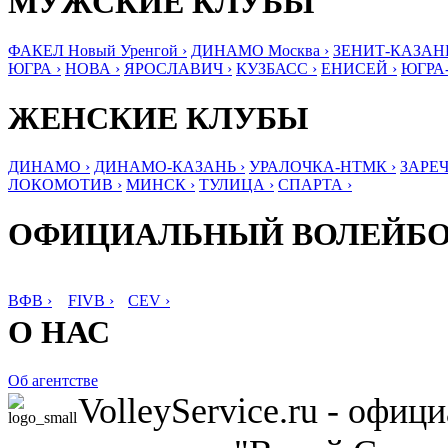
МУЖСКИЕ КЛУБЫ
ФАКЕЛ Новый Уренгой ›
ДИНАМО Москва ›
ЗЕНИТ-КАЗАНЬ
ЮГРА ›
НОВА ›
ЯРОСЛАВИЧ ›
КУЗБАСС ›
ЕНИСЕЙ ›
ЮГРА
ЖЕНСКИЕ КЛУБЫ
ДИНАМО ›
ДИНАМО-КАЗАНЬ ›
УРАЛОЧКА-НТМК ›
ЗАРЕЧ
ЛОКОМОТИВ ›
МИНСК ›
ТУЛИЦА ›
СПАРТА ›
ОФИЦИАЛЬНЫЙ ВОЛЕЙБ
ВФВ ›
FIVB ›
CEV ›
О НАС
Об агентстве
VolleyService.ru - офи