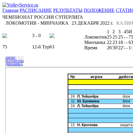
Главная
РАСПИСАНИЕ
РЕЗУЛЬТАТЫ
ПОЛОЖЕНИЕ
СТАТИ
ЧЕМПИОНАТ РОССИИ СУПЕРЛИГА
ЛОКОМОТИВ - МИНЧАНКА
23 ДЕКАБРЯ 2022 г.
КАЛИН
1
2
3
4
5
И
3 - 0
Локомотив
25
25
25
-
-
7
Минчанка
22
23
18
-
-
6
75
12-й Тур
63
Время
26'
30'
22'
-
-
1:
АНОНС
РЕЗУЛЬТАТЫ
ДИНАМИКА
№
игрок
дейст
24
Л. Тейшейра
блок
11
Ю. Бровкина
блок
24
Л. Тейшейра
блок
15
Н. Кроткова
защита