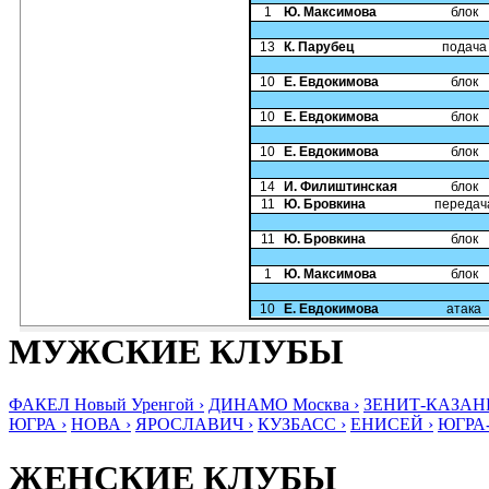
1
Ю. Максимова
блок
13
К. Парубец
подача
10
Е. Евдокимова
блок
10
Е. Евдокимова
блок
10
Е. Евдокимова
блок
14
И. Филиштинская
блок
11
Ю. Бровкина
передач
11
Ю. Бровкина
блок
1
Ю. Максимова
блок
10
Е. Евдокимова
атака
МУЖСКИЕ КЛУБЫ
ФАКЕЛ Новый Уренгой ›
ДИНАМО Москва ›
ЗЕНИТ-КАЗАНЬ
ЮГРА ›
НОВА ›
ЯРОСЛАВИЧ ›
КУЗБАСС ›
ЕНИСЕЙ ›
ЮГРА
ЖЕНСКИЕ КЛУБЫ