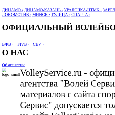
ДИНАМО ›
ДИНАМО-КАЗАНЬ ›
УРАЛОЧКА-НТМК ›
ЗАРЕЧ
ЛОКОМОТИВ ›
МИНСК ›
ТУЛИЦА ›
СПАРТА ›
ОФИЦИАЛЬНЫЙ ВОЛЕЙБ
ВФВ ›
FIVB ›
CEV ›
О НАС
Об агентстве
VolleyService.ru - офи
агентства "Волей Серв
материалов с сайта спо
Сервис" допускается то