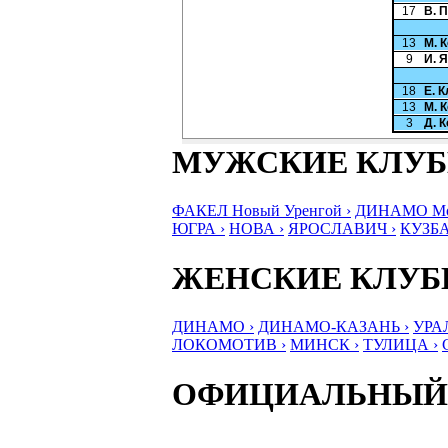
17
В. 
13
М. 
9
И. 
18
Е. 
13
М. 
3
Д. 
МУЖСКИЕ КЛУ
ФАКЕЛ Новый Уренгой ›
ДИНАМО Мос
ЮГРА ›
НОВА ›
ЯРОСЛАВИЧ ›
КУЗБА
ЖЕНСКИЕ КЛУ
ДИНАМО ›
ДИНАМО-КАЗАНЬ ›
УРА
ЛОКОМОТИВ ›
МИНСК ›
ТУЛИЦА ›
ОФИЦИАЛЬНЫЙ