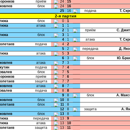
Воронков
приём
24
:
15
Яковлев
блок
24
:
16
25
:
16
подача
Т. Ск
2-я партия
Клюка
блок
0
:
1
Клюка
атака
1
:
1
2
:
1
приём
С. Дми
Клюка
блок
3
:
1
4
:
1
атака
Т. Ск
Полетаев
подача
4
:
2
5
:
2
передача
Д. Як
Клюка
атака
5
:
3
6
:
3
блок
Ю. Бра
Яковлев
атака
7
:
3
Якутин
подача
7
:
4
Ковалев
блок
7
:
5
Воронков
приём
7
:
6
Полетаев
защита
7
:
7
Яковлев
атака
8
:
7
Ковалев
подача
8
:
8
9
:
8
блок
А. Мак
Яковлев
блок
10
:
8
Полетаев
блок
11
:
8
12
:
8
защита
А. Я
Яковлев
блок
13
:
8
Клюка
передача
13
:
9
Клюка
атака
13
:
10
Полетаев
защита
13
:
11