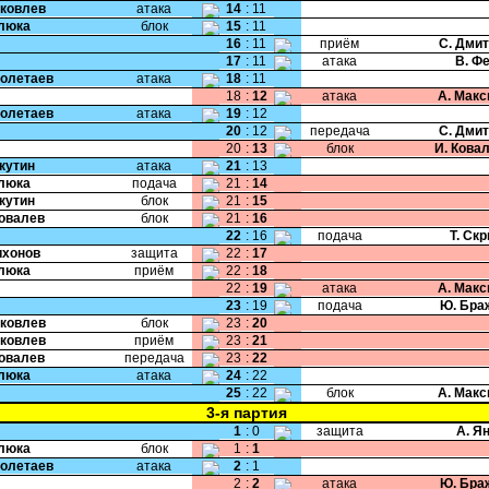
Яковлев
атака
14
:
11
Клюка
блок
15
:
11
16
:
11
приём
С. Дми
17
:
11
атака
В. Ф
Полетаев
атака
18
:
11
18
:
12
атака
А. Мак
Полетаев
атака
19
:
12
20
:
12
передача
С. Дми
20
:
13
блок
И. Кова
Якутин
атака
21
:
13
Клюка
подача
21
:
14
Якутин
блок
21
:
15
Ковалев
блок
21
:
16
22
:
16
подача
Т. Ск
Тихонов
защита
22
:
17
Клюка
приём
22
:
18
22
:
19
атака
А. Мак
23
:
19
подача
Ю. Бра
Яковлев
блок
23
:
20
Яковлев
приём
23
:
21
Ковалев
передача
23
:
22
Клюка
атака
24
:
22
25
:
22
блок
А. Мак
3-я партия
1
:
0
защита
А. Я
Клюка
блок
1
:
1
Полетаев
атака
2
:
1
2
:
2
атака
Ю. Бра