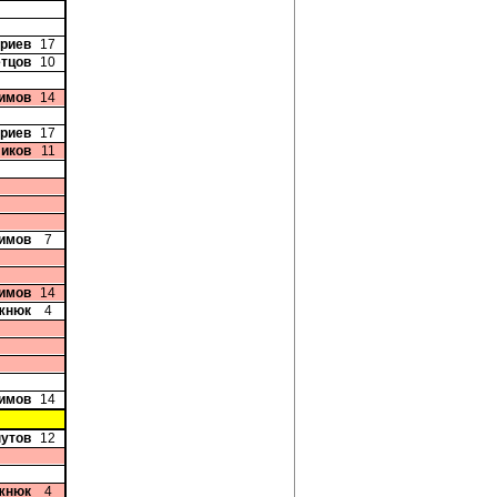
триев
17
етцов
10
симов
14
триев
17
ликов
11
римов
7
симов
14
жнюк
4
симов
14
нутов
12
жнюк
4