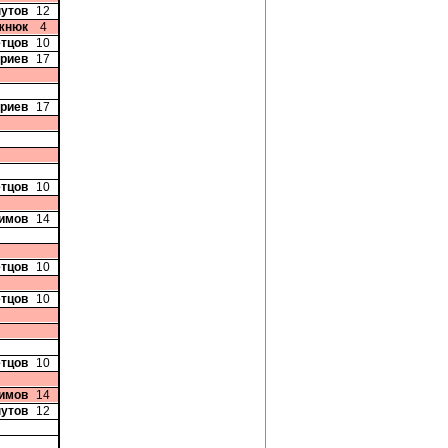
нутов
12
жнюк
4
етцов
10
триев
17
триев
17
етцов
10
симов
14
етцов
10
етцов
10
етцов
10
симов
14
нутов
12