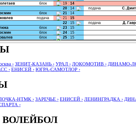
Полетаев
блок
19
:
14
20
:
14
подача
С. Дми
Космин
блок
21
:
14
Яковлев
подача
21
:
15
22
:
15
подача
Д. Гав
Клюка
блок
23
:
15
Космин
блок
24
:
15
Ковалев
блок
25
:
15
БЫ
ква ›
ЗЕНИТ-КАЗАНЬ ›
УРАЛ ›
ЛОКОМОТИВ ›
ДИНАМО-ЛО
СС ›
ЕНИСЕЙ ›
ЮГРА-САМОТЛОР ›
БЫ
ЛОЧКА-НТМК ›
ЗАРЕЧЬЕ ›
ЕНИСЕЙ ›
ЛЕНИНГРАДКА ›
ДИНА
СПАРТА ›
 ВОЛЕЙБОЛ