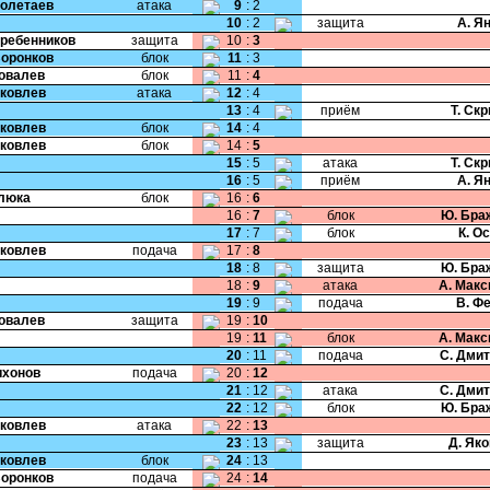
Полетаев
атака
9
:
2
10
:
2
защита
А. Я
Гребенников
защита
10
:
3
Воронков
блок
11
:
3
Ковалев
блок
11
:
4
Яковлев
атака
12
:
4
13
:
4
приём
Т. Ск
Яковлев
блок
14
:
4
Яковлев
блок
14
:
5
15
:
5
атака
Т. Ск
16
:
5
приём
А. Я
Клюка
блок
16
:
6
16
:
7
блок
Ю. Бра
17
:
7
блок
К. О
Яковлев
подача
17
:
8
18
:
8
защита
Ю. Бра
18
:
9
атака
А. Мак
19
:
9
подача
В. Ф
Ковалев
защита
19
:
10
19
:
11
блок
А. Мак
20
:
11
подача
С. Дми
Тихонов
подача
20
:
12
21
:
12
атака
С. Дми
22
:
12
блок
Ю. Бра
Яковлев
атака
22
:
13
23
:
13
защита
Д. Як
Яковлев
блок
24
:
13
Воронков
подача
24
:
14