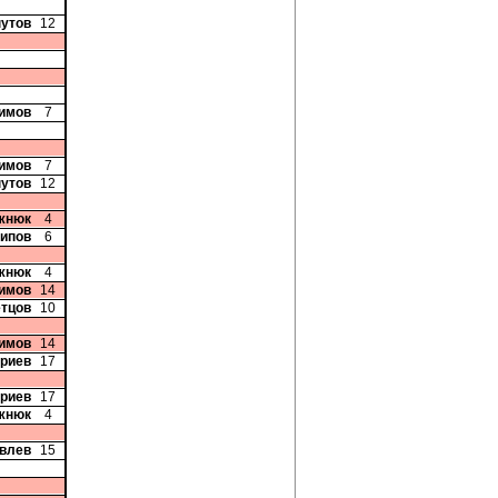
нутов
12
римов
7
римов
7
нутов
12
жнюк
4
сипов
6
жнюк
4
симов
14
етцов
10
симов
14
триев
17
триев
17
жнюк
4
овлев
15