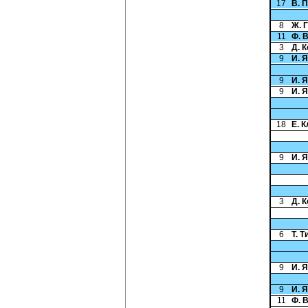
17
В. 
8
Ж. 
11
Ф. 
3
Д. 
9
И. 
9
И. 
9
И. 
18
Е. 
9
И. 
3
Д. 
6
Т. 
9
И. 
9
И. 
11
Ф. 