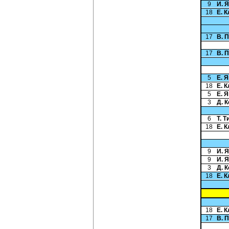
9
И. 
18
Е. 
17
В. 
17
В. 
5
Е. 
18
Е. 
5
Е. 
3
Д. 
6
Т. 
18
Е. 
9
И. 
9
И. 
3
Д. 
18
Е. 
18
Е. 
17
В. 