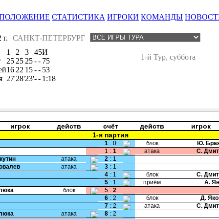
ПОЛОЖЕНИЕ
СТАТИСТИКА
ИГРОКИ
КОМАНДЫ
НОВОСТ
 г.
САНКТ-ПЕТЕРБУРГ
1
2
3
4
5
И
1-й Тур, суббота
т
25
25
25
-
-
75
ей
16
22
15
-
-
53
я
27'
28'
23'
-
-
1:18
игрок
действ
счёт
действ
игрок
1-я партия
1
:
0
блок
Ю. Бра
1
:
1
атака
С. Дми
Якутин
атака
2
:
1
Ковалев
атака
3
:
1
4
:
1
блок
С. Дми
5
:
1
приём
А. Я
Клюка
блок
5
:
2
6
:
2
блок
Д. Як
7
:
2
атака
С. Дми
Клюка
атака
8
:
2