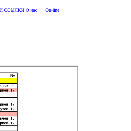
И
ССЫЛКИ
О нас
On-line
№
жнюк
4
триев
17
триев
17
нутов
12
овлев
15
триев
17