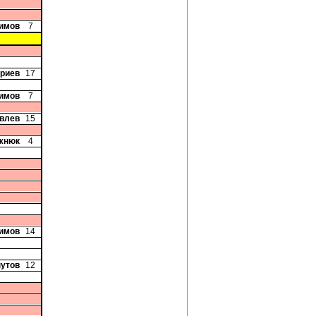
римов
7
триев
17
римов
7
овлев
15
жнюк
4
симов
14
нутов
12