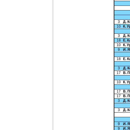
3
Д. 
10
К. У
3
Д. 
18
Е. 
10
К. У
9
И. 
18
Е. 
3
Д. 
17
В. 
10
К. У
17
В. 
17
В. 
3
Д. 
3
Д. 
9
И. 
9
И. 