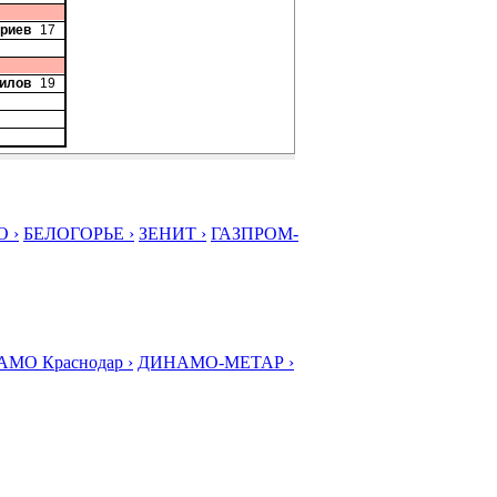
триев
17
рилов
19
 ›
БЕЛОГОРЬЕ ›
ЗЕНИТ ›
ГАЗПРОМ-
МО Краснодар ›
ДИНАМО-МЕТАР ›