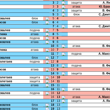
3
:
2
защита
А. Я
3
:
3
атака
Ю. Бра
4
:
3
защита
В. Ф
5
:
3
блок
С. Дми
Ковалев
блок
5
:
4
рсов
блок
6
:
4
7
:
4
атака
С. Дми
Ковалев
подача
7
:
5
Клюка
атака
8
:
5
рсов
подача
8
:
6
Яковлев
атака
9
:
6
10
:
6
атака
В. Ф
Клюка
атака
10
:
7
11
:
7
подача
А. Мак
Ковалев
блок
12
:
7
Полетаев
подача
12
:
8
13
:
8
подача
В. Ф
рсов
атака
13
:
9
14
:
9
защита
В. Ф
Полетаев
защита
14
:
10
Полетаев
защита
14
:
11
Ковалев
атака
15
:
11
16
:
11
атака
В. Ф
Ковалев
подача
16
:
12
16
:
13
атака
А. Мак
17
:
13
защита
А. Я
Яковлев
блок
18
:
13
Яковлев
блок
19
:
13