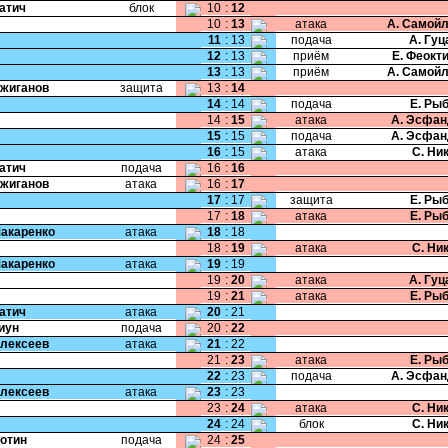
Катич
блок
10
:
12
10
:
13
атака
А. Самой
11
:
13
подача
А. Гу
12
:
13
приём
Е. Феокт
13
:
13
приём
А. Самой
Ожиганов
защита
13
:
14
14
:
14
подача
Е. Ры
14
:
15
атака
А. Эсфан
15
:
15
подача
А. Эсфан
16
:
15
атака
С. Ни
Катич
подача
16
:
16
Ожиганов
атака
16
:
17
17
:
17
защита
Е. Ры
17
:
18
атака
Е. Ры
Макаренко
атака
18
:
18
18
:
19
атака
С. Ни
Макаренко
атака
19
:
19
19
:
20
атака
А. Гу
19
:
21
атака
Е. Ры
Катич
атака
20
:
21
Пиун
подача
20
:
22
Алексеев
атака
21
:
22
21
:
23
атака
Е. Ры
22
:
23
подача
А. Эсфан
Алексеев
атака
23
:
23
23
:
24
атака
С. Ни
24
:
24
блок
С. Ни
Ботин
подача
24
:
25