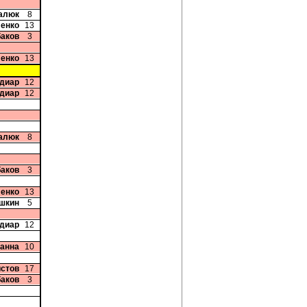
цалюк
8
ленко
13
баков
3
ленко
13
диар
12
диар
12
цалюк
8
баков
3
ленко
13
шкин
5
диар
12
ванна
10
истов
17
баков
3