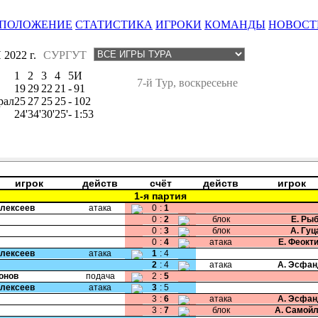
ПОЛОЖЕНИЕ
СТАТИСТИКА
ИГРОКИ
КОМАНДЫ
НОВОСТ
2022 г.
СУРГУТ
1
2
3
4
5
И
7-й Тур, воскресеьне
19
29
22
21
-
91
рал
25
27
25
25
-
102
24'
34'
30'
25'
-
1:53
игрок
действ
счёт
действ
игрок
1-я партия
Алексеев
атака
0
:
1
0
:
2
блок
Е. Ры
0
:
3
блок
А. Гу
0
:
4
атака
Е. Феокт
Алексеев
атака
1
:
4
2
:
4
атака
А. Эсфан
Ионов
подача
2
:
5
Алексеев
атака
3
:
5
3
:
6
атака
А. Эсфан
3
:
7
блок
А. Самой