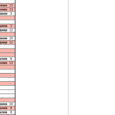
ленко
13
ленко
13
баков
3
баков
3
диар
12
ванна
10
диар
12
цалюк
8
ленко
13
ванна
10
цалюк
8
цалюк
8