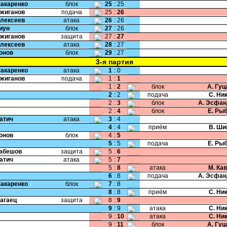
Макаренко
блок
25
:
25
Ожиганов
подача
25
:
26
Алексеев
атака
26
:
26
Пиун
блок
27
:
26
Ожиганов
защита
27
:
27
Алексеев
атака
28
:
27
Ионов
блок
29
:
27
3-я партия
Макаренко
атака
1
:
0
Ожиганов
подача
1
:
1
1
:
2
блок
А. Гу
2
:
2
подача
С. Ни
2
:
3
блок
А. Эсфан
2
:
4
блок
Е. Ры
Катич
атака
3
:
4
4
:
4
приём
В. Ши
Ионов
блок
4
:
5
5
:
5
подача
Е. Ры
Кабешов
защита
5
:
6
Катич
атака
5
:
7
5
:
8
атака
М. Ка
6
:
8
подача
А. Эсфан
Макаренко
блок
7
:
8
8
:
8
приём
С. Ни
Нагаец
защита
8
:
9
9
:
9
атака
С. Ни
9
:
10
атака
С. Ни
9
:
11
блок
А. Гу