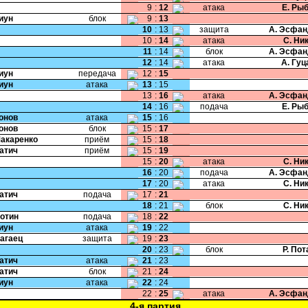
9
:
12
атака
Е. Ры
Пиун
блок
9
:
13
10
:
13
защита
А. Эсфан
10
:
14
атака
С. Ни
11
:
14
блок
А. Эсфан
12
:
14
атака
А. Гу
Пиун
передача
12
:
15
Пиун
атака
13
:
15
13
:
16
атака
А. Эсфан
14
:
16
подача
Е. Ры
Ионов
атака
15
:
16
Ионов
блок
15
:
17
Макаренко
приём
15
:
18
Катич
приём
15
:
19
15
:
20
атака
С. Ни
16
:
20
подача
А. Эсфан
17
:
20
атака
С. Ни
Катич
подача
17
:
21
18
:
21
блок
С. Ни
Ботин
подача
18
:
22
Пиун
атака
19
:
22
Нагаец
защита
19
:
23
20
:
23
блок
Р. По
Катич
атака
21
:
23
Катич
блок
21
:
24
Пиун
атака
22
:
24
22
:
25
атака
А. Эсфан
4-я партия