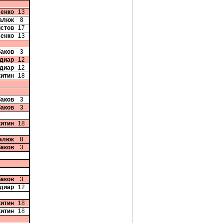
ленко
13
цалюк
8
истов
17
ленко
13
баков
3
диар
12
диар
12
китин
18
баков
3
баков
3
китин
18
цалюк
8
баков
3
баков
3
диар
12
китин
18
китин
18