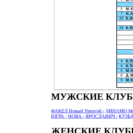
5
М. 
7
Н. 
24
К. 
24
К. 
4
К. 
4
К. 
5
М. 
8
Д. 
5
М. 
МУЖСКИЕ КЛУ
ФАКЕЛ Новый Уренгой ›
ДИНАМО Мос
ЮГРА ›
НОВА ›
ЯРОСЛАВИЧ ›
КУЗБА
ЖЕНСКИЕ КЛУ