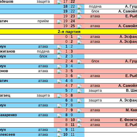
Кабешов
защита
17
:
22
18
:
22
подача
А. Гу
19
:
22
блок
А. Самой
19
:
23
атака
Е. Ры
Катич
приём
19
:
24
19
:
25
атака
А. Самой
2-я партия
0
:
1
атака
А. Эсфан
0
:
2
атака
А. Эсфан
Пиун
атака
1
:
2
Ожиганов
подача
1
:
3
Пиун
блок
2
:
3
2
:
4
блок
А. Гу
Пиун
атака
3
:
4
Ионов
атака
3
:
5
3
:
6
атака
Е. Ры
Катич
атака
4
:
6
4
:
7
атака
А. Самой
5
:
7
защита
В. Ши
Нагаец
защита
5
:
8
6
:
8
защита
А. Эсфан
Пиун
атака
7
:
8
7
:
9
атака
М. Ка
Макаренко
атака
8
:
9
8
:
10
атака
Е. Феокт
8
:
11
атака
Е. Ры
Пиун
атака
9
:
11
Алексеев
атака
10
:
11