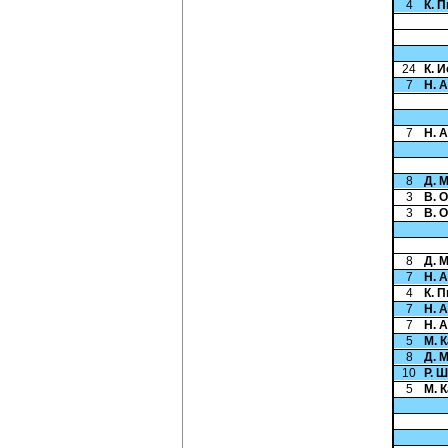
4
К. 
24
К. 
7
Н. 
7
Н. 
8
Д. 
3
В. 
3
В. 
8
Д. 
7
Н. 
4
К. 
7
Н. 
7
Н. 
5
М. 
8
Д. 
10
Р. 
5
М. 