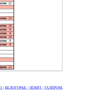
талюк
22
ленко
13
китин
18
цалюк
8
цалюк
8
китин
18
цалюк
8
цалюк
8
диар
12
 ›
БЕЛОГОРЬЕ ›
ЗЕНИТ ›
ГАЗПРОМ-