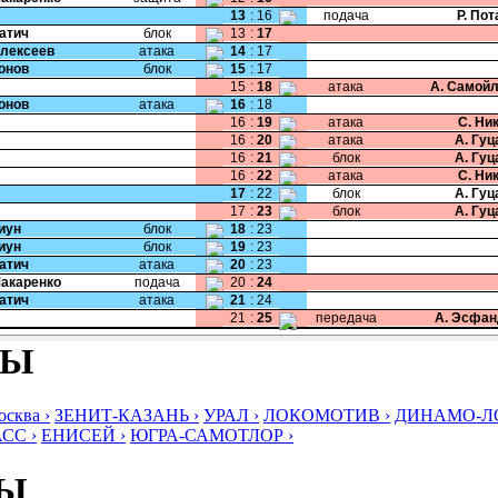
13
:
16
подача
Р. По
Катич
блок
13
:
17
Алексеев
атака
14
:
17
Ионов
блок
15
:
17
15
:
18
атака
А. Самой
Ионов
атака
16
:
18
16
:
19
атака
С. Ни
16
:
20
атака
А. Гу
16
:
21
блок
А. Гу
16
:
22
атака
С. Ни
17
:
22
блок
А. Гу
17
:
23
блок
А. Гу
Пиун
блок
18
:
23
Пиун
блок
19
:
23
Катич
атака
20
:
23
Макаренко
подача
20
:
24
Катич
атака
21
:
24
21
:
25
передача
А. Эсфан
БЫ
ква ›
ЗЕНИТ-КАЗАНЬ ›
УРАЛ ›
ЛОКОМОТИВ ›
ДИНАМО-ЛО
СС ›
ЕНИСЕЙ ›
ЮГРА-САМОТЛОР ›
БЫ