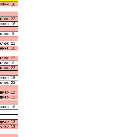
китин
18
талюк
22
китин
18
цалюк
8
талюк
22
ванна
10
талюк
22
цалюк
8
талюк
22
китин
18
талюк
22
диар
12
диар
12
китин
18
диар
12
ленко
13