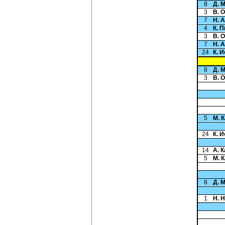
8
Д. 
3
В. 
7
Н. 
4
К. 
3
В. 
7
Н. 
24
К. 
8
Д. 
3
В. 
5
М. 
24
К. 
14
А. 
5
М. 
8
Д. 
1
Н. 