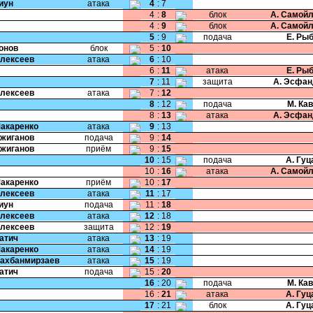
Пиун
атака
4
:
7
4
:
8
блок
А. Самой
4
:
9
блок
А. Самой
5
:
9
подача
Е. Ры
Ионов
блок
5
:
10
Алексеев
атака
6
:
10
6
:
11
атака
Е. Ры
7
:
11
защита
А. Эсфан
Алексеев
атака
7
:
12
8
:
12
подача
М. Ка
8
:
13
атака
А. Эсфан
Макаренко
атака
9
:
13
Ожиганов
подача
9
:
14
Ожиганов
приём
9
:
15
10
:
15
подача
А. Гу
10
:
16
атака
А. Самой
Макаренко
приём
10
:
17
Алексеев
атака
11
:
17
Пиун
подача
11
:
18
Алексеев
атака
12
:
18
Алексеев
защита
12
:
19
Катич
атака
13
:
19
Макаренко
атака
14
:
19
Шахбанмирзаев
атака
15
:
19
Катич
подача
15
:
20
16
:
20
подача
М. Ка
16
:
21
атака
А. Гу
17
:
21
блок
А. Гу