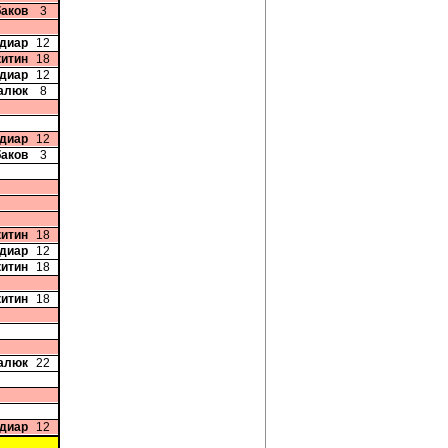
баков
3
диар
12
китин
18
диар
12
цалюк
8
диар
12
баков
3
китин
18
диар
12
китин
18
китин
18
талюк
22
диар
12