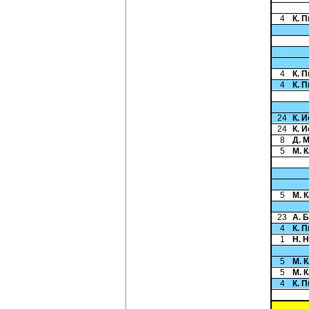
4
К. 
4
К. 
4
К. 
24
К. 
24
К. 
8
Д. 
5
М. 
5
М. 
23
А. 
4
К. 
1
Н. 
5
М. 
5
М. 
4
К. 