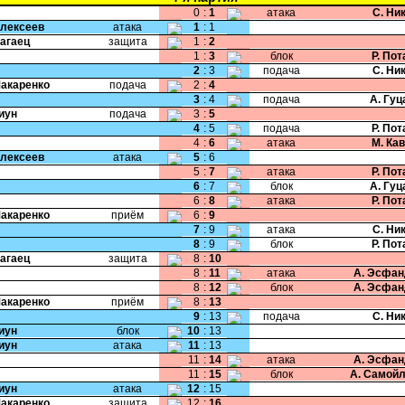
0
:
1
атака
С. Ни
Алексеев
атака
1
:
1
Нагаец
защита
1
:
2
1
:
3
блок
Р. По
2
:
3
подача
С. Ни
Макаренко
подача
2
:
4
3
:
4
подача
А. Гу
Пиун
подача
3
:
5
4
:
5
подача
Р. По
4
:
6
атака
М. Ка
Алексеев
атака
5
:
6
5
:
7
атака
Р. По
6
:
7
блок
А. Гу
6
:
8
атака
Р. По
Макаренко
приём
6
:
9
7
:
9
атака
С. Ни
8
:
9
блок
Р. По
Нагаец
защита
8
:
10
8
:
11
атака
А. Эсфан
8
:
12
блок
А. Эсфан
Макаренко
приём
8
:
13
9
:
13
подача
С. Ни
Пиун
блок
10
:
13
Пиун
атака
11
:
13
11
:
14
атака
А. Эсфан
11
:
15
блок
А. Самой
Пиун
атака
12
:
15
Макаренко
защита
12
:
16