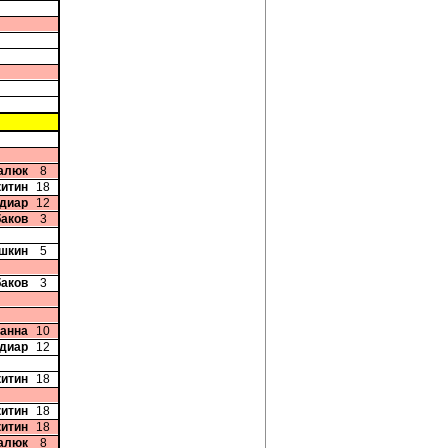
цалюк
8
китин
18
диар
12
баков
3
шкин
5
баков
3
ванна
10
диар
12
китин
18
китин
18
китин
18
цалюк
8