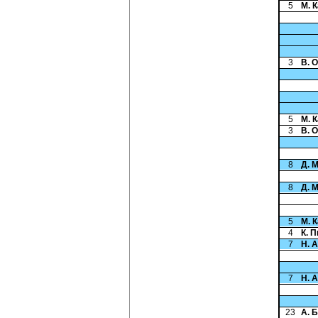
5
М. 
3
В. 
5
М. 
3
В. 
8
Д. 
8
Д. 
5
М. 
4
К. 
7
Н. 
7
Н. 
23
А. 