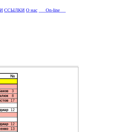
И
ССЫЛКИ
О нас
On-line
№
баков
3
цалюк
8
истов
17
диар
12
диар
12
ленко
13