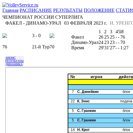
Главная
РАСПИСАНИЕ
РЕЗУЛЬТАТЫ
ПОЛОЖЕНИЕ
СТАТИ
ЧЕМПИОНАТ РОССИИ СУПЕРЛИГА
ФАКЕЛ - ДИНАМО-УРАЛ
03 ФЕВРАЛЯ 2023 г.
Н. УРЕНГ
1
2
3
4
5
И
3 - 0
Факел
26
25
25
-
-
76
Динамо-Урал
24
23
23
-
-
70
76
21-й Тур
70
Время
29'
31'
27'
-
-
1:27
АНОНС
РЕЗУЛЬТАТЫ
ДИНАМИКА
№
игрок
дейст
7
С. Динейкин
блок
22
К. Эннс
подача
5
С. Гранкин
блок
5
С. Гранкин
блок
14
Н. Крот
блок