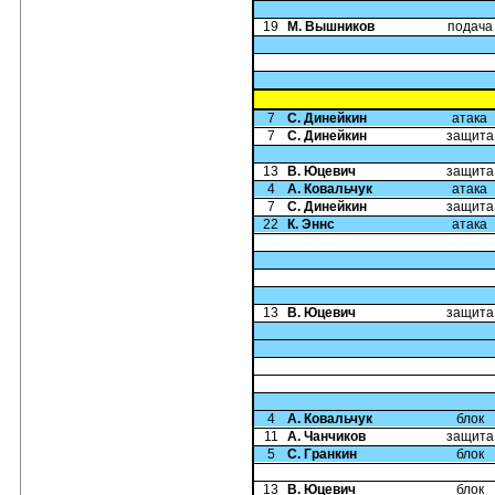
19
М. Вышников
подача
7
С. Динейкин
атака
7
С. Динейкин
защита
13
В. Юцевич
защита
4
А. Ковальчук
атака
7
С. Динейкин
защита
22
К. Эннс
атака
13
В. Юцевич
защита
4
А. Ковальчук
блок
11
А. Чанчиков
защита
5
С. Гранкин
блок
13
В. Юцевич
блок