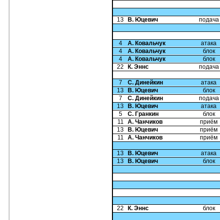
13
В. Юцевич
подача
4
А. Ковальчук
атака
4
А. Ковальчук
блок
4
А. Ковальчук
блок
22
К. Эннс
подача
7
С. Динейкин
атака
13
В. Юцевич
блок
7
С. Динейкин
подача
13
В. Юцевич
атака
5
С. Гранкин
блок
11
А. Чанчиков
приём
13
В. Юцевич
приём
11
А. Чанчиков
приём
13
В. Юцевич
атака
13
В. Юцевич
блок
22
К. Эннс
блок