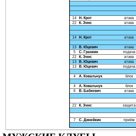
14
Н. Крот
атака
22
К. Эннс
атака
14
Н. Крот
атака
13
В. Юцевич
атака
5
С. Гранкин
подача
22
К. Эннс
атака
13
В. Юцевич
атака
13
В. Юцевич
подача
4
А. Ковальчук
блок
4
А. Ковальчук
блок
6
В. Бабкевич
атака
22
К. Эннс
защита
7
С. Динейкин
приём