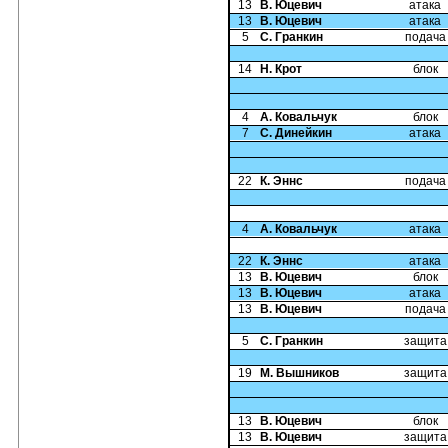
13
В. Юцевич
атака
13
В. Юцевич
атака
5
С. Гранкин
подача
14
Н. Крот
блок
4
А. Ковальчук
блок
7
С. Динейкин
атака
22
К. Эннс
подача
4
А. Ковальчук
атака
22
К. Эннс
атака
13
В. Юцевич
блок
13
В. Юцевич
атака
13
В. Юцевич
подача
5
С. Гранкин
защита
19
М. Вышников
защита
13
В. Юцевич
блок
13
В. Юцевич
защита