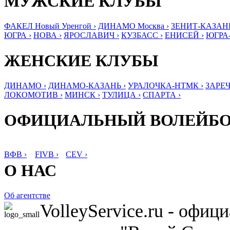
МУЖСКИЕ КЛУБЫ
ФАКЕЛ Новый Уренгой ›
ДИНАМО Москва ›
ЗЕНИТ-КАЗАНЬ
ЮГРА ›
НОВА ›
ЯРОСЛАВИЧ ›
КУЗБАСС ›
ЕНИСЕЙ ›
ЮГРА
ЖЕНСКИЕ КЛУБЫ
ДИНАМО ›
ДИНАМО-КАЗАНЬ ›
УРАЛОЧКА-НТМК ›
ЗАРЕЧ
ЛОКОМОТИВ ›
МИНСК ›
ТУЛИЦА ›
СПАРТА ›
ОФИЦИАЛЬНЫЙ ВОЛЕЙБ
ВФВ ›
FIVB ›
CEV ›
О НАС
Об агентстве
VolleyService.ru - офи