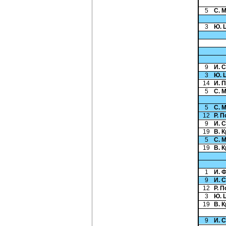
5
С. 
3
Ю. 
9
И. 
3
Ю. 
14
И. 
5
С. 
5
С. 
12
Р. 
9
И. 
19
В. 
5
С. 
19
В. 
1
И. 
9
И. 
12
Р. 
3
Ю. 
19
В. 
9
И. 