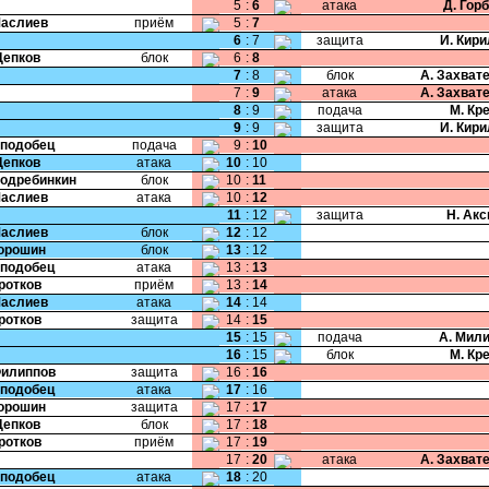
5
:
6
атака
Д. Гор
Маслиев
приём
5
:
7
6
:
7
защита
И. Кир
Цепков
блок
6
:
8
7
:
8
блок
А. Захват
7
:
9
атака
А. Захват
8
:
9
подача
М. Кр
9
:
9
защита
И. Кир
Сподобец
подача
9
:
10
Цепков
атака
10
:
10
Подребинкин
блок
10
:
11
Маслиев
атака
10
:
12
11
:
12
защита
Н. Ак
Маслиев
блок
12
:
12
Порошин
блок
13
:
12
Сподобец
атака
13
:
13
Кротков
приём
13
:
14
Маслиев
атака
14
:
14
Кротков
защита
14
:
15
15
:
15
подача
А. Мил
16
:
15
блок
М. Кр
Филиппов
защита
16
:
16
Сподобец
атака
17
:
16
Порошин
защита
17
:
17
Цепков
блок
17
:
18
Кротков
приём
17
:
19
17
:
20
атака
А. Захват
Сподобец
атака
18
:
20