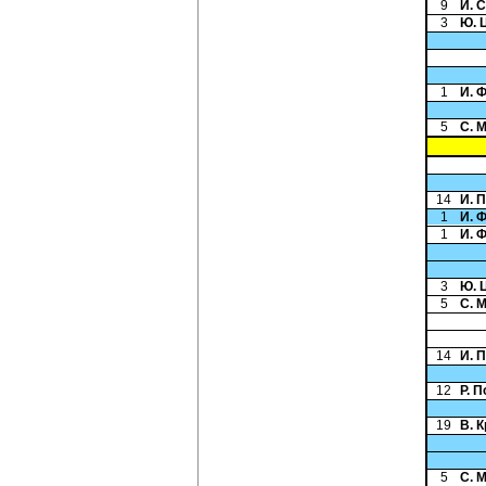
9
И. 
3
Ю. 
1
И. 
5
С. 
14
И. 
1
И. 
1
И. 
3
Ю. 
5
С. 
14
И. 
12
Р. 
19
В. 
5
С. 