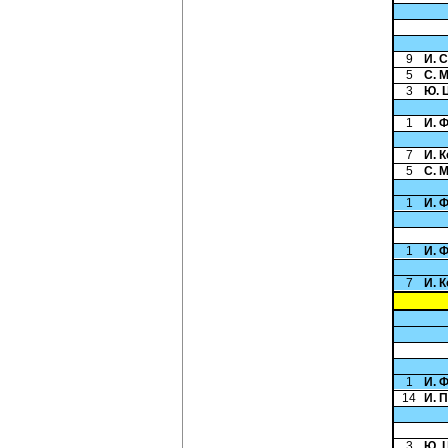
9
И. 
5
С. 
3
Ю. 
1
И. 
7
И. 
5
С. 
1
И. 
1
И. 
7
И. 
1
И. 
14
И. 
3
Ю. 