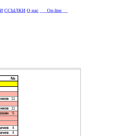
И
ССЫЛКИ
О нас
On-line
№
енков
11
енков
11
Рохин
5
бачев
4
бачев
4