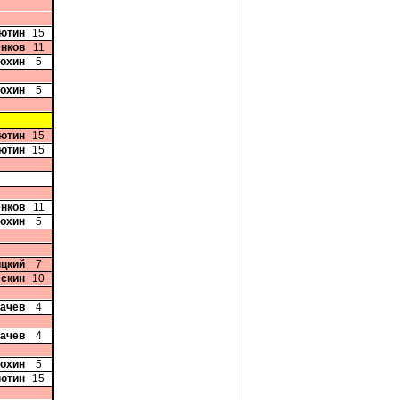
сютин
15
енков
11
Рохин
5
Рохин
5
сютин
15
сютин
15
енков
11
Рохин
5
ицкий
7
ескин
10
бачев
4
бачев
4
Рохин
5
сютин
15