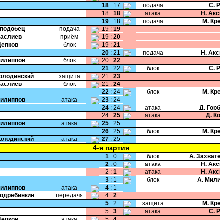
18
:
17
подача
С. 
18
:
18
атака
Н. Ак
19
:
18
подача
М. Кр
Сподобец
подача
19
:
19
Маслиев
приём
19
:
20
Цепков
блок
19
:
21
20
:
21
подача
Н. Ак
Филиппов
блок
20
:
22
21
:
22
блок
С. 
Колодинский
защита
21
:
23
Маслиев
блок
21
:
24
22
:
24
блок
М. Кр
Филиппов
атака
23
:
24
24
:
24
атака
Д. Гор
24
:
25
атака
Д. К
Филиппов
атака
25
:
25
26
:
25
блок
М. Кр
Колодинский
атака
27
:
25
4-я партия
1
:
0
блок
А. Захват
2
:
0
атака
Н. Ак
2
:
1
атака
Н. Ак
3
:
1
блок
А. Мил
Филиппов
атака
4
:
1
Подребинкин
передача
4
:
2
5
:
2
защита
М. Кр
5
:
3
атака
С. 
Цепков
атака
5
:
4