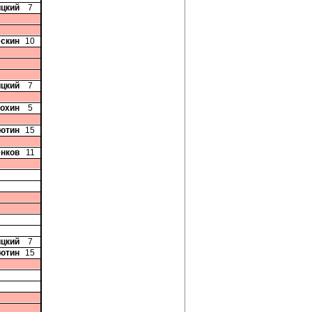
ицкий
7
ескин
10
ицкий
7
Рохин
5
сютин
15
енков
11
ицкий
7
сютин
15