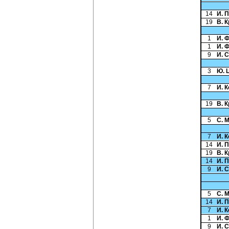
14
И. 
19
В. 
1
И. 
1
И. 
9
И. 
3
Ю. 
7
И. 
19
В. 
5
С. 
7
И. 
14
И. 
19
В. 
14
И. 
9
И. 
5
С. 
14
И. 
7
И. 
1
И. 
9
И. 