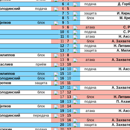
6
:
4
подача
Д. Гор
Колодинский
подача
6
:
5
7
:
5
защита
И. Кир
8
:
5
блок
М. Кр
Цепков
блок
9
:
5
9
:
6
атака
С. 
10
:
6
подача
С. 
11
:
6
атака
Н. Ак
11
:
7
блок
А. Захват
12
:
7
подача
Н. Литви
13
:
7
защита
А. Мил
Филиппов
блок
13
:
8
13
:
9
атака
А. Захват
Маслиев
приём
13
:
10
14
:
10
подача
Н. Ак
Филиппов
блок
15
:
10
Колодинский
блок
16
:
10
Кротков
защита
16
:
11
17
:
11
подача
А. Захват
Колодинский
блок
17
:
12
17
:
13
блок
Н. Литви
18
:
13
подача
П. Аха
Цепков
блок
18
:
14
19
:
14
атака
Н. Ак
Колодинский
передача
19
:
15
19
:
16
блок
А. Захват
20
:
16
защита
А. Захват
Тетюхин
подача
20
:
17