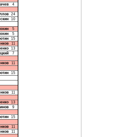
бачев
4
иллов
24
ескин
10
Рохин
5
Рохин
5
сютин
15
енков
11
ненко
13
ицкий
7
енков
11
сютин
15
енков
11
ненко
13
минов
9
сютин
15
енков
11
енков
11