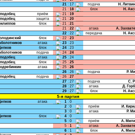
21
:
17
подача
Н. Литви
21
:
18
блок
Н. Ак
Сподобец
приём
21
:
19
Сподобец
защита
21
:
20
Филиппов
блок
21
:
21
21
:
22
атака
А. Захват
22
:
22
передача
Н. Ак
Колодинский
блок
22
:
23
Заболотников
атака
23
:
23
Цепков
блок
24
:
23
Заболотников
подача
24
:
24
Сподобец
атака
25
:
24
Сподобец
блок
25
:
25
Подребинкин
атака
25
:
26
26
:
26
подача
Р. М
Сподобец
подача
26
:
27
27
:
27
подача
С. 
28
:
27
атака
Д. Гор
29
:
27
блок
Н. Ак
5-я партия
Цепков
атака
1
:
0
2
:
0
приём
И. Кир
3
:
0
атака
Р. М
Цепков
блок
4
:
0
5
:
0
приём
А. Мил
5
:
1
атака
А. Захват
6
:
1
блок
А. Мил