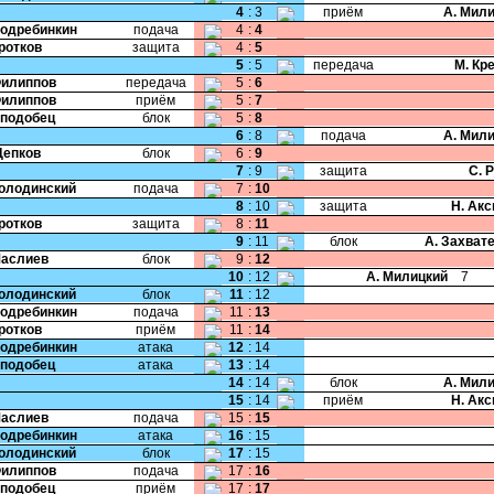
4
:
3
приём
А. Мил
Подребинкин
подача
4
:
4
Кротков
защита
4
:
5
5
:
5
передача
М. Кр
Филиппов
передача
5
:
6
Филиппов
приём
5
:
7
Сподобец
блок
5
:
8
6
:
8
подача
А. Мил
Цепков
блок
6
:
9
7
:
9
защита
С. 
Колодинский
подача
7
:
10
8
:
10
защита
Н. Ак
Кротков
защита
8
:
11
9
:
11
блок
А. Захват
Маслиев
блок
9
:
12
10
:
12
А. Милицкий
7
Колодинский
блок
11
:
12
Подребинкин
подача
11
:
13
Кротков
приём
11
:
14
Подребинкин
атака
12
:
14
Сподобец
атака
13
:
14
14
:
14
блок
А. Мил
15
:
14
приём
Н. Ак
Маслиев
подача
15
:
15
Подребинкин
атака
16
:
15
Колодинский
блок
17
:
15
Филиппов
подача
17
:
16
Сподобец
приём
17
:
17