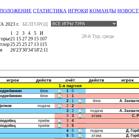
ПОЛОЖЕНИЕ
СТАТИСТИКА
ИГРОКИ
КОМАНДЫ
НОВОСТ
 2023 г.
БЕЛГОРОД
1
2
3
4
5
И
28-й Тур, среда
горье
21
15
27
29
15
107
тлор
25
25
25
27
13
115
я
26'
23'
30'
34'
18'
2:11
игрок
действ
счёт
действ
игрок
1-я партия
Подребинкин
блок
1
:
0
Подребинкин
блок
1
:
1
2
:
1
блок
А. Захват
Цепков
подача
2
:
2
3
:
2
подача
А. Захват
3
:
3
атака
С. 
Сподобец
приём
3
:
4
Сподобец
приём
3
:
5
4
:
5
подача
Д. Гор
5
:
5
атака
Д. Гор