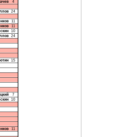
бачев
4
иллов
24
енков
11
енков
11
ескин
10
иллов
24
сютин
15
ицкий
7
ескин
10
енков
11