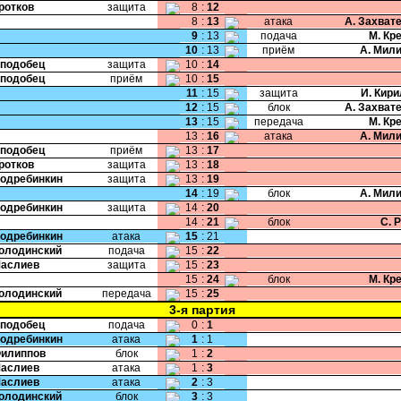
Кротков
защита
8
:
12
8
:
13
атака
А. Захват
9
:
13
подача
М. Кр
10
:
13
приём
А. Мил
Сподобец
защита
10
:
14
Сподобец
приём
10
:
15
11
:
15
защита
И. Кир
12
:
15
блок
А. Захват
13
:
15
передача
М. Кр
13
:
16
атака
А. Мил
Сподобец
приём
13
:
17
Кротков
защита
13
:
18
Подребинкин
защита
13
:
19
14
:
19
блок
А. Мил
Подребинкин
защита
14
:
20
14
:
21
блок
С. 
Подребинкин
атака
15
:
21
Колодинский
подача
15
:
22
Маслиев
защита
15
:
23
15
:
24
блок
М. Кр
Колодинский
передача
15
:
25
3-я партия
Сподобец
подача
0
:
1
Подребинкин
атака
1
:
1
Филиппов
блок
1
:
2
Маслиев
атака
1
:
3
Маслиев
атака
2
:
3
Колодинский
блок
3
:
3