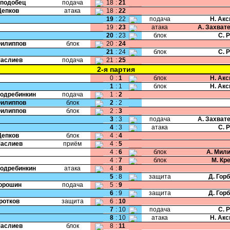
Сподобец
подача
18
:
21
Цепков
атака
18
:
22
19
:
22
подача
Н. Ак
19
:
23
атака
А. Захват
20
:
23
блок
С. 
Филиппов
блок
20
:
24
21
:
24
блок
С. 
Маслиев
подача
21
:
25
2-я партия
0
:
1
блок
Н. Ак
1
:
1
блок
Н. Ак
Подребинкин
подача
1
:
2
Филиппов
блок
2
:
2
Филиппов
блок
2
:
3
3
:
3
подача
А. Захват
4
:
3
атака
С. 
Цепков
блок
4
:
4
Маслиев
приём
4
:
5
4
:
6
блок
А. Мил
4
:
7
блок
М. Кр
Подребинкин
атака
4
:
8
5
:
8
защита
Д. Гор
Порошин
подача
5
:
9
6
:
9
защита
Д. Гор
Кротков
защита
6
:
10
7
:
10
подача
С. 
8
:
10
атака
Н. Ак
Маслиев
блок
8
:
11