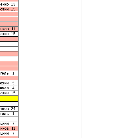
ненко
13
сютин
15
енков
11
сютин
15
игель
1
Рохин
5
бачев
4
сютин
15
иллов
24
игель
1
ицкий
7
енков
11
ицкий
7