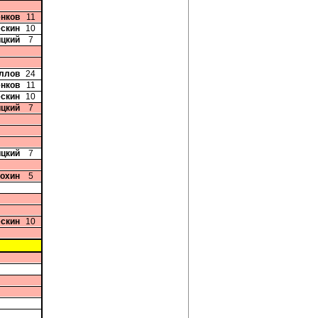
енков
11
ескин
10
ицкий
7
иллов
24
енков
11
ескин
10
ицкий
7
ицкий
7
Рохин
5
ескин
10