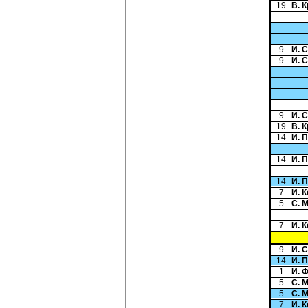
19
В. 
9
И. 
9
И. 
9
И. 
19
В. 
14
И. 
14
И. 
14
И. 
7
И. 
5
С. 
7
И. 
9
И. 
14
И. 
1
И. 
5
С. 
5
С. 
7
И. 