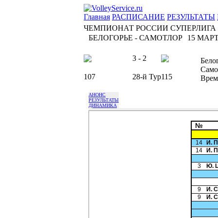
Главная
РАСПИСАНИЕ
РЕЗУЛЬТАТЫ
ЧЕМПИОНАТ РОССИИ СУПЕРЛИГА
БЕЛОГОРЬЕ - САМОТЛОР
15 МАРТА
3 - 2
Бело
Само
107
28-й Тур
115
Врем
АНОНС
РЕЗУЛЬТАТЫ
ДИНАМИКА
№
14
И. 
14
И. 
3
Ю. 
9
И. 
9
И. 