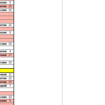
Рохин
5
сютин
15
ескин
10
сютин
15
Рохин
5
ескин
10
бачев
4
очнев
17
ескин
10
енков
11
сютин
15
сютин
15
ицкий
7
ескин
10
Рохин
5