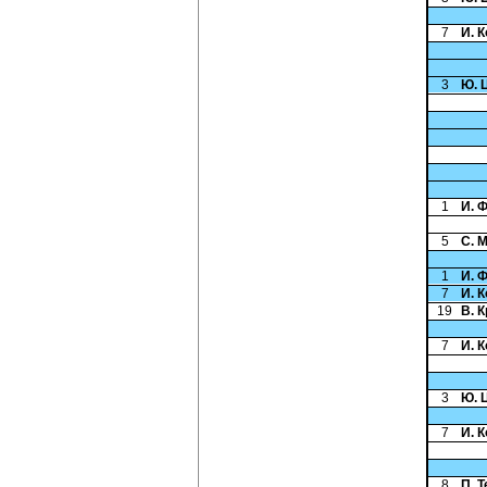
7
И. 
3
Ю. 
1
И. 
5
С. 
1
И. 
7
И. 
19
В. 
7
И. 
3
Ю. 
7
И. 
8
П. 