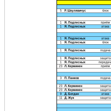
5
Р. Шкулявичус
блок
1
Я. Подлесных
приём
1
Я. Подлесных
атака
1
Я. Подлесных
атака
1
Я. Подлесных
блок
1
Я. Подлесных
подача
1
Я. Подлесных
защита
1
Я. Подлесных
передач
23
Л. Керминен
приём
3
П. Панков
подача
23
Л. Керминен
защита
23
Л. Керминен
защита
9
Д. Богдан
атака
11
Д. Жук
защита