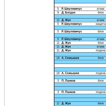
5
Р. Шкулявичус
атака
9
Д. Богдан
блок
11
Д. Жук
атака
5
Р. Шкулявичус
защита
5
Р. Шкулявичус
блок
5
Р. Шкулявичус
атака
11
Д. Жук
блок
11
Д. Жук
атака
11
Д. Жук
подача
18
А. Семышев
блок
18
А. Семышев
подача
3
П. Панков
блок
3
П. Панков
подача
11
Д. Жук
блок