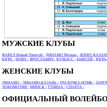
1
Я. Подлесных
подача
18
А. Семышев
атака
13
М. Белогорцев
подача
11
Д. Жук
атака
18
А. Семышев
подача
1
Я. Подлесных
атака
1
Я. Подлесных
атака
МУЖСКИЕ КЛУБЫ
ФАКЕЛ Новый Уренгой ›
ДИНАМО Москва ›
ЗЕНИТ-КАЗАНЬ
ЮГРА ›
НОВА ›
ЯРОСЛАВИЧ ›
КУЗБАСС ›
ЕНИСЕЙ ›
ЮГРА
ЖЕНСКИЕ КЛУБЫ
ДИНАМО ›
ДИНАМО-КАЗАНЬ ›
УРАЛОЧКА-НТМК ›
ЗАРЕЧ
ЛОКОМОТИВ ›
МИНСК ›
ТУЛИЦА ›
СПАРТА ›
ОФИЦИАЛЬНЫЙ ВОЛЕЙБ