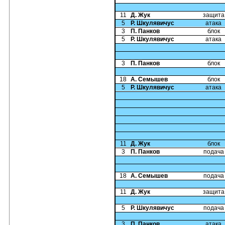
11
Д. Жук
защита
5
Р. Шкулявичус
атака
3
П. Панков
блок
5
Р. Шкулявичус
атака
3
П. Панков
блок
18
А. Семышев
блок
5
Р. Шкулявичус
атака
11
Д. Жук
блок
3
П. Панков
подача
18
А. Семышев
подача
11
Д. Жук
защита
5
Р. Шкулявичус
подача
3
П. Панков
атака