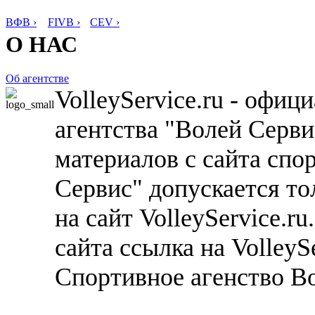
ВФВ ›
FIVB ›
CEV ›
О НАС
Об агентстве
VolleyService.ru - офи
агентства "Волей Серв
материалов с сайта спо
Сервис" допускается то
на сайт VolleyService.r
сайта ссылка на VolleyS
Спортивное агенство В