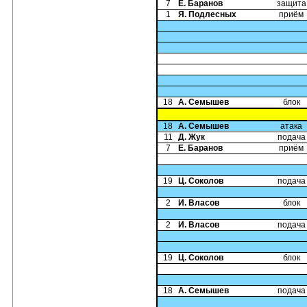
7
Е. Баранов
защита
1
Я. Подлесных
приём
18
А. Семышев
блок
18
А. Семышев
атака
11
Д. Жук
подача
7
Е. Баранов
приём
19
Ц. Соколов
подача
2
И. Власов
блок
2
И. Власов
подача
19
Ц. Соколов
блок
18
А. Семышев
подача