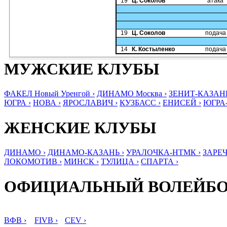
19
Ц. Соколов
атака
19
Ц. Соколов
подача
14
К. Костыленко
подача
МУЖСКИЕ КЛУБЫ
ФАКЕЛ Новый Уренгой ›
ДИНАМО Москва ›
ЗЕНИТ-КАЗАНЬ
ЮГРА ›
НОВА ›
ЯРОСЛАВИЧ ›
КУЗБАСС ›
ЕНИСЕЙ ›
ЮГРА
ЖЕНСКИЕ КЛУБЫ
ДИНАМО ›
ДИНАМО-КАЗАНЬ ›
УРАЛОЧКА-НТМК ›
ЗАРЕЧ
ЛОКОМОТИВ ›
МИНСК ›
ТУЛИЦА ›
СПАРТА ›
ОФИЦИАЛЬНЫЙ ВОЛЕЙБ
ВФВ ›
FIVB ›
CEV ›