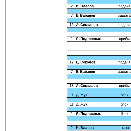
2
И. Власов
подача
7
Е. Баранов
защита
18
А. Семышев
подача
1
Я. Подлесных
приём
19
Ц. Соколов
подача
7
Е. Баранов
защита
18
А. Семышев
приём
11
Д. Жук
блок
11
Д. Жук
блок
1
Я. Подлесных
блок
2
И. Власов
атака