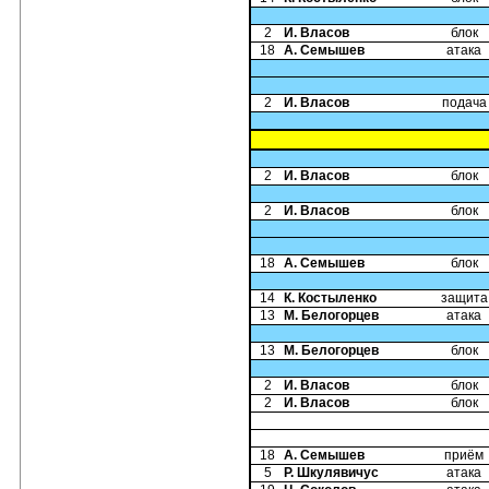
2
И. Власов
блок
18
А. Семышев
атака
2
И. Власов
подача
2
И. Власов
блок
2
И. Власов
блок
18
А. Семышев
блок
14
К. Костыленко
защита
13
М. Белогорцев
атака
13
М. Белогорцев
блок
2
И. Власов
блок
2
И. Власов
блок
18
А. Семышев
приём
5
Р. Шкулявичус
атака