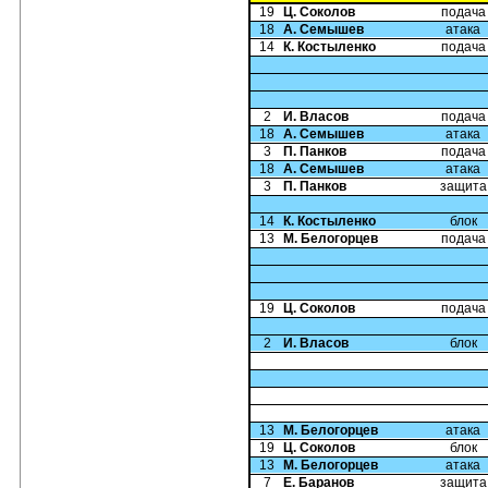
19
Ц. Соколов
подача
18
А. Семышев
атака
14
К. Костыленко
подача
2
И. Власов
подача
18
А. Семышев
атака
3
П. Панков
подача
18
А. Семышев
атака
3
П. Панков
защита
14
К. Костыленко
блок
13
М. Белогорцев
подача
19
Ц. Соколов
подача
2
И. Власов
блок
13
М. Белогорцев
атака
19
Ц. Соколов
блок
13
М. Белогорцев
атака
7
Е. Баранов
защита