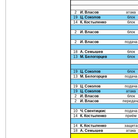
2
И. Власов
атака
19
Ц. Соколов
блок
14
К. Костыленко
блок
2
И. Власов
блок
2
И. Власов
подача
18
А. Семышев
блок
13
М. Белогорцев
блок
19
Ц. Соколов
блок
13
М. Белогорцев
подача
19
Ц. Соколов
подача
19
Ц. Соколов
атака
2
И. Власов
блок
2
И. Власов
передач
10
Ч. Свентицкис
подача
14
К. Костыленко
приём
14
К. Костыленко
защита
18
А. Семышев
атака