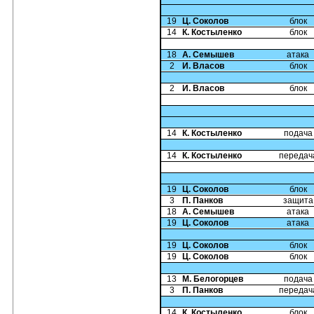
19
Ц. Соколов
блок
14
К. Костыленко
блок
18
А. Семышев
атака
2
И. Власов
блок
2
И. Власов
блок
14
К. Костыленко
подача
14
К. Костыленко
передач
19
Ц. Соколов
блок
3
П. Панков
защита
18
А. Семышев
атака
19
Ц. Соколов
атака
19
Ц. Соколов
блок
19
Ц. Соколов
блок
13
М. Белогорцев
подача
3
П. Панков
передач
14
К. Костыленко
блок