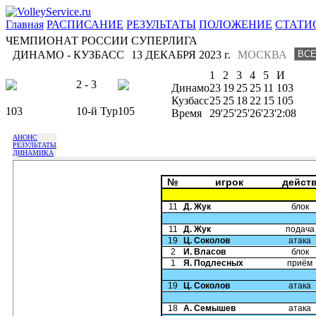
Главная
РАСПИСАНИЕ
РЕЗУЛЬТАТЫ
ПОЛОЖЕНИЕ
СТАТИ
ЧЕМПИОНАТ РОССИИ СУПЕРЛИГА
ДИНАМО - КУЗБАСС
13 ДЕКАБРЯ 2023 г.
МОСКВА
1
2
3
4
5
И
2 - 3
Динамо
23
19
25
25
11
103
Кузбасс
25
25
18
22
15
105
103
10-й Тур
105
Время
29'
25'
25'
26'
23'
2:08
АНОНС
РЕЗУЛЬТАТЫ
ДИНАМИКА
№
игрок
дейст
11
Д. Жук
блок
11
Д. Жук
подача
19
Ц. Соколов
атака
2
И. Власов
блок
1
Я. Подлесных
приём
19
Ц. Соколов
атака
18
А. Семышев
атака