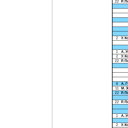
22
Р. 
2
У. 
1
А. 
2
У. 
22
Р. 
8
А. 
11
М. 
22
Р. 
22
Р. 
1
А. 
2
У. 