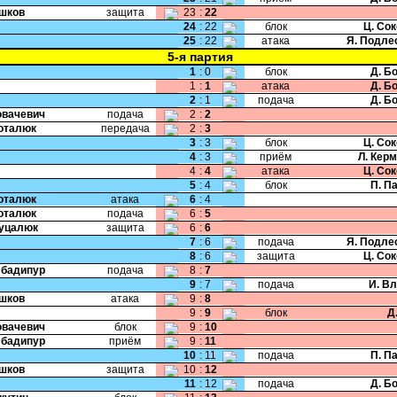
Ушков
защита
23
:
22
24
:
22
блок
Ц. Со
25
:
22
атака
Я. Подле
5-я партия
1
:
0
блок
Д. Б
1
:
1
атака
Д. Б
2
:
1
подача
Д. Б
Ковачевич
подача
2
:
2
Поталюк
передача
2
:
3
3
:
3
блок
Ц. Со
4
:
3
приём
Л. Кер
4
:
4
атака
Ц. Со
5
:
4
блок
П. П
Поталюк
атака
6
:
4
Поталюк
подача
6
:
5
Гуцалюк
защита
6
:
6
7
:
6
подача
Я. Подле
8
:
6
защита
Ц. Со
Эбадипур
подача
8
:
7
9
:
7
подача
И. В
Ушков
атака
9
:
8
9
:
9
блок
Д
Ковачевич
блок
9
:
10
Эбадипур
приём
9
:
11
10
:
11
подача
П. П
Ушков
защита
10
:
12
11
:
12
подача
Д. Б