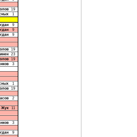
колов
19
сных
1
огдан
9
огдан
9
огдан
9
колов
19
минен
23
колов
19
анков
3
сных
1
колов
19
ласов
2
. Жук
11
анков
3
огдан
9