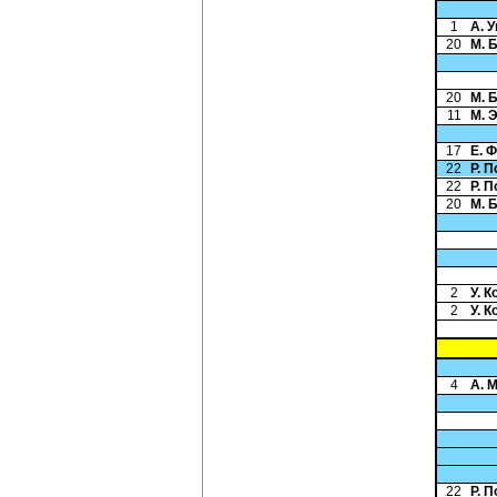
1
А. 
20
М. 
20
М. 
11
М. 
17
Е. 
22
Р. 
22
Р. 
20
М. 
2
У. 
2
У. 
4
А. 
22
Р. 