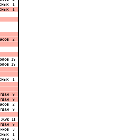
сных
1
сных
1
ласов
2
колов
19
колов
19
сных
1
огдан
9
огдан
9
ласов
2
огдан
9
. Жук
11
огдан
9
анков
3
сных
1
огдан
9