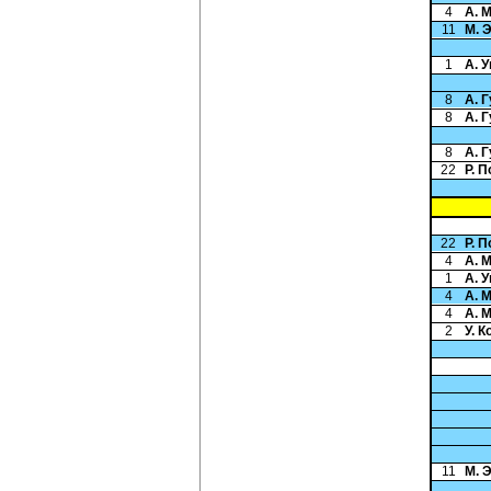
4
А. 
11
М. 
1
А. 
8
А. 
8
А. 
8
А. 
22
Р. 
22
Р. 
4
А. 
1
А. 
4
А. 
4
А. 
2
У. 
11
М. 