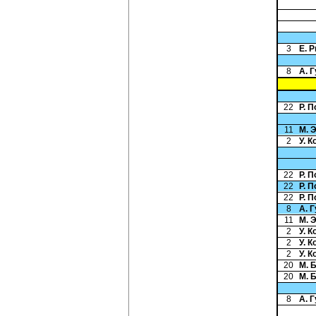
3
Е. 
8
А. 
22
Р. 
11
М. 
2
У. 
22
Р. 
22
Р. 
22
Р. 
8
А. 
11
М. 
2
У. 
2
У. 
2
У. 
20
М. 
20
М. 
8
А. 