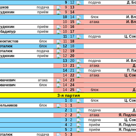
9
:
12
подача
Д. Б
Ушков
подача
9
:
13
Будюхин
приём
9
:
14
10
:
14
блок
И. В
10
:
15
атака
И. В
Будюхин
приём
10
:
16
Эбадипур
приём
10
:
17
11
:
17
подача
Ц. Со
Феоктистов
блок
11
:
18
Поталюк
блок
12
:
18
Поталюк
подача
12
:
19
Будюхин
приём
12
:
20
13
:
20
подача
И. В
13
:
21
атака
Д
14
:
21
подача
П. П
14
:
22
атака
Ц. Со
Ковачевич
атака
14
:
23
Ковачевич
блок
14
:
24
14
:
25
блок
Д
3-я партия
1
:
0
блок
Ц. Со
Мельников
блок
1
:
1
2
:
1
подача
Д
2
:
2
атака
Я. Подле
3
:
2
подача
Ц. Со
4
:
2
приём
Я. Подле
5
:
2
приём
Я. Подле
Поталюк
подача
5
:
3