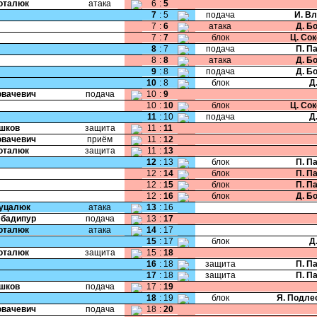
Поталюк
атака
6
:
5
7
:
5
подача
И. В
7
:
6
атака
Д. Б
7
:
7
блок
Ц. Со
8
:
7
подача
П. П
8
:
8
атака
Д. Б
9
:
8
подача
Д. Б
10
:
8
блок
Д
Ковачевич
подача
10
:
9
10
:
10
блок
Ц. Со
11
:
10
подача
Д
Ушков
защита
11
:
11
Ковачевич
приём
11
:
12
Поталюк
защита
11
:
13
12
:
13
блок
П. П
12
:
14
блок
П. П
12
:
15
блок
П. П
12
:
16
блок
Д. Б
Гуцалюк
атака
13
:
16
Эбадипур
подача
13
:
17
Поталюк
атака
14
:
17
15
:
17
блок
Д
Поталюк
защита
15
:
18
16
:
18
защита
П. П
17
:
18
защита
П. П
Ушков
подача
17
:
19
18
:
19
блок
Я. Подле
Ковачевич
подача
18
:
20