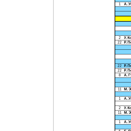
1
А. 
2
У. 
22
Р. 
22
Р. 
22
Р. 
8
А. 
11
М. 
1
А. 
2
У. 
11
М. 
1
А. 