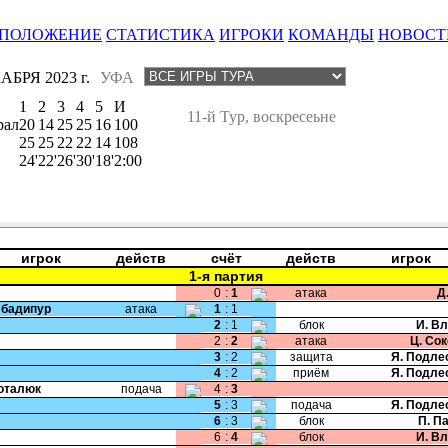
ПОЛОЖЕНИЕ
СТАТИСТИКА
ИГРОКИ
КОМАНДЫ
НОВОСТ
АБРЯ 2023 г.
УФА
1
2
3
4
5
И
11-й Тур, воскресеьне
рал
20
14
25
25
16
100
25
25
22
22
14
108
24'
22'
26'
30'
18'
2:00
игрок
действ
счёт
действ
игрок
1-я партия
0
:
1
атака
Д
Эбадипур
атака
1
:
1
2
:
1
блок
И. В
2
:
2
атака
Ц. Со
3
:
2
защита
Я. Подле
4
:
2
приём
Я. Подле
Поталюк
подача
4
:
3
5
:
3
подача
Я. Подле
6
:
3
блок
П. П
6
:
4
блок
И. В