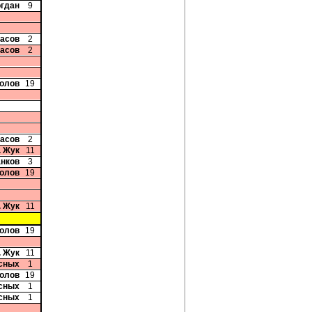
огдан
9
ласов
2
ласов
2
колов
19
ласов
2
. Жук
11
анков
3
колов
19
. Жук
11
колов
19
. Жук
11
сных
1
колов
19
сных
1
сных
1