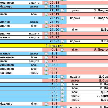
Мельников
защита
19
:
18
Эбадипур
атака
20
:
18
21
:
18
приём
Я. Подле
Ушков
блок
21
:
19
22
:
19
подача
Я. Подле
Гуцалюк
атака
23
:
19
Гуцалюк
блок
23
:
20
24
:
20
блок
Д. Б
Гуцалюк
подача
24
:
21
Поталюк
защита
24
:
22
25
:
22
подача
П. П
4-я партия
0
:
1
блок
Я. Подле
Поталюк
атака
1
:
1
Мельников
блок
1
:
2
Ушков
защита
1
:
3
Мельников
блок
2
:
3
Мельников
блок
2
:
4
Ковачевич
приём
2
:
5
3
:
5
подача
Ц. Со
3
:
6
атака
Ц. Со
4
:
6
блок
И. В
5
:
6
блок
И. В
6
:
6
блок
Д. Б
7
:
6
приём
Л. Кер
8
:
6
приём
Д. Б
Эбадипур
блок
8
:
7
9
:
7
подача
И. В