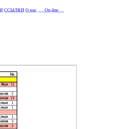
И
ССЫЛКИ
О нас
On-line
№
. Жук
11
ласов
2
колов
19
сных
1
сных
1
сных
1
анков
3
ласов
2