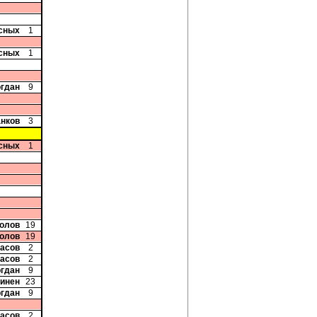
сных
1
сных
1
огдан
9
анков
3
сных
1
колов
19
колов
19
ласов
2
ласов
2
огдан
9
минен
23
огдан
9
ласов
2