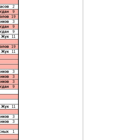
ласов
2
огдан
9
колов
19
анков
3
огдан
9
огдан
9
. Жук
11
колов
19
. Жук
11
анков
3
анков
3
анков
3
огдан
9
. Жук
11
анков
3
анков
3
сных
1