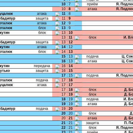
10
:
7
приём
Я. Подле
10
:
8
атака
Я. Подле
Гуцалюк
атака
11
:
8
Эбадипур
защита
11
:
9
Поталюк
атака
12
:
9
Поталюк
блок
13
:
9
Якутин
блок
13
:
10
13
:
11
блок
И. В
Эбадипур
защита
13
:
12
Якутин
атака
14
:
12
Поталюк
блок
14
:
13
15
:
13
подача
Ц. Со
16
:
13
атака
Ц. Со
Якутин
передача
16
:
14
Бутько
защита
16
:
15
17
:
15
подача
Я. Подле
Поталюк
подача
17
:
16
Гуцалюк
атака
17
:
17
17
:
18
блок
Д. Б
17
:
19
блок
Д. Б
18
:
19
подача
И. В
19
:
19
атака
Д. Б
Эбадипур
подача
19
:
20
20
:
20
блок
Д
20
:
21
атака
Д. Б
21
:
21
защита
П. П
22
:
21
блок
Я. Подле
23
:
21
приём
Д. Б