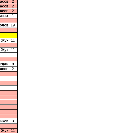
ласов
2
ласов
2
ласов
2
сных
1
колов
19
. Жук
11
. Жук
11
огдан
9
ласов
2
анков
3
. Жук
11