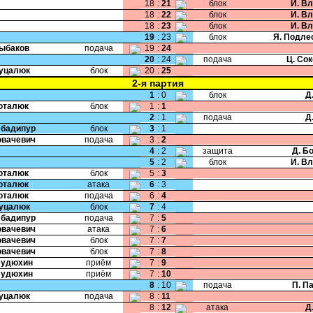
18
:
21
блок
И. В
18
:
22
блок
И. В
18
:
23
блок
И. В
19
:
23
блок
Я. Подле
Рыбаков
подача
19
:
24
20
:
24
подача
Ц. Со
Гуцалюк
блок
20
:
25
2-я партия
1
:
0
блок
Д
Поталюк
блок
1
:
1
2
:
1
подача
Д
Эбадипур
блок
3
:
1
Ковачевич
подача
3
:
2
4
:
2
защита
Д. Б
5
:
2
блок
И. В
Поталюк
блок
5
:
3
Поталюк
атака
6
:
3
Поталюк
подача
6
:
4
Гуцалюк
блок
7
:
4
Эбадипур
подача
7
:
5
Ковачевич
атака
7
:
6
Ковачевич
блок
7
:
7
Ковачевич
блок
7
:
8
Будюхин
приём
7
:
9
Будюхин
приём
7
:
10
8
:
10
подача
П. П
Гуцалюк
подача
8
:
11
8
:
12
атака
Д