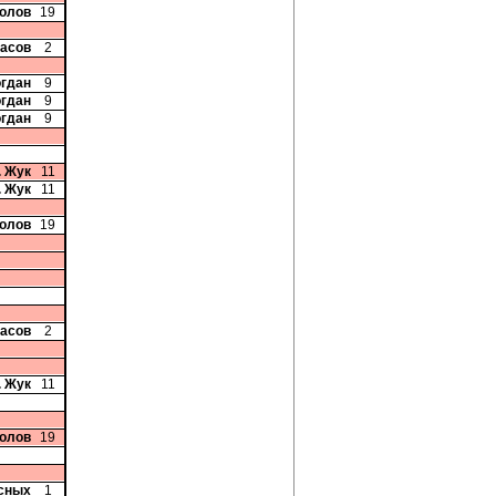
колов
19
ласов
2
огдан
9
огдан
9
огдан
9
. Жук
11
. Жук
11
колов
19
ласов
2
. Жук
11
колов
19
сных
1