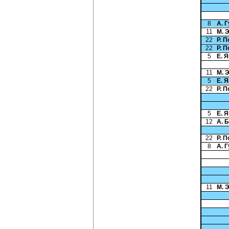
8
А. 
11
М. 
22
Р. 
22
Р. 
5
Е. 
11
М. 
5
Е. 
22
Р. 
5
Е. 
12
А. 
22
Р. 
8
А. 
11
М. 