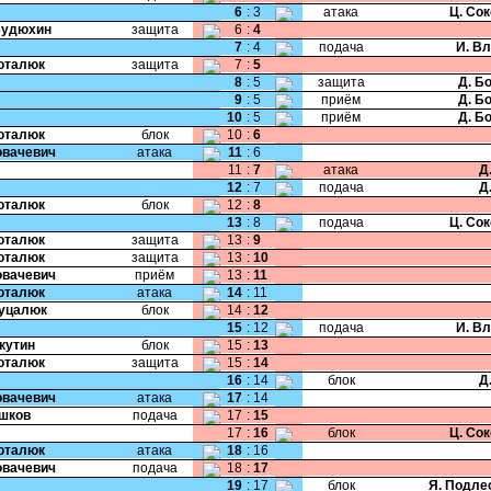
6
:
3
атака
Ц. Со
Будюхин
защита
6
:
4
7
:
4
подача
И. В
Поталюк
защита
7
:
5
8
:
5
защита
Д. Б
9
:
5
приём
Д. Б
10
:
5
приём
Д. Б
Поталюк
блок
10
:
6
Ковачевич
атака
11
:
6
11
:
7
атака
Д
12
:
7
подача
Д
Поталюк
блок
12
:
8
13
:
8
подача
Ц. Со
Поталюк
защита
13
:
9
Поталюк
защита
13
:
10
Ковачевич
приём
13
:
11
Поталюк
атака
14
:
11
Гуцалюк
блок
14
:
12
15
:
12
подача
И. В
Якутин
блок
15
:
13
Поталюк
защита
15
:
14
16
:
14
блок
Д
Ковачевич
атака
17
:
14
Ушков
подача
17
:
15
17
:
16
блок
Ц. Со
Поталюк
атака
18
:
16
Ковачевич
подача
18
:
17
19
:
17
блок
Я. Подле