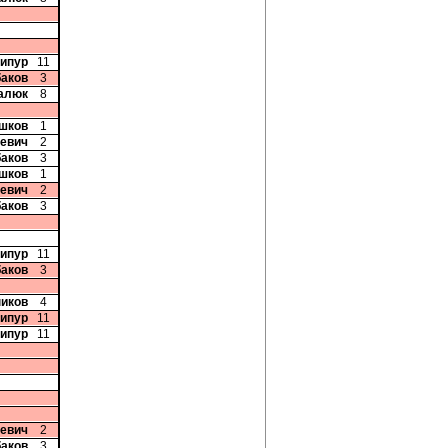
дипур
11
баков
3
цалюк
8
Ушков
1
чевич
2
баков
3
Ушков
1
чевич
2
баков
3
дипур
11
баков
3
ников
4
дипур
11
дипур
11
чевич
2
баков
3