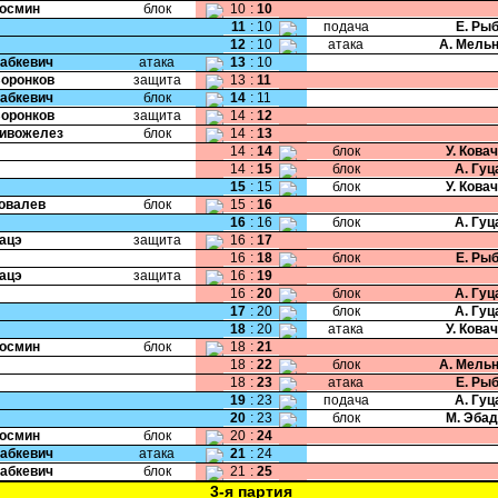
Космин
блок
10
:
10
11
:
10
подача
Е. Ры
12
:
10
атака
А. Мель
Бабкевич
атака
13
:
10
Воронков
защита
13
:
11
Бабкевич
блок
14
:
11
Воронков
защита
14
:
12
Сивожелез
блок
14
:
13
14
:
14
блок
У. Кова
14
:
15
блок
А. Гу
15
:
15
блок
У. Кова
Ковалев
блок
15
:
16
16
:
16
блок
А. Гу
Рацэ
защита
16
:
17
16
:
18
блок
Е. Ры
Рацэ
защита
16
:
19
16
:
20
блок
А. Гу
17
:
20
блок
А. Гу
18
:
20
атака
У. Кова
Космин
блок
18
:
21
18
:
22
блок
А. Мель
18
:
23
атака
Е. Ры
19
:
23
подача
А. Гу
20
:
23
блок
М. Эба
Космин
блок
20
:
24
Бабкевич
атака
21
:
24
Бабкевич
блок
21
:
25
3-я партия