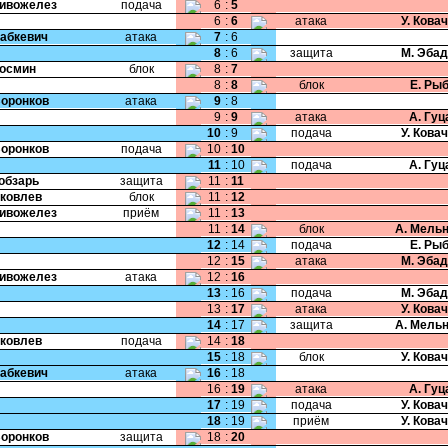
Сивожелез
подача
6
:
5
6
:
6
атака
У. Кова
Бабкевич
атака
7
:
6
8
:
6
защита
М. Эба
Космин
блок
8
:
7
8
:
8
блок
Е. Ры
Воронков
атака
9
:
8
9
:
9
атака
А. Гу
10
:
9
подача
У. Кова
Воронков
подача
10
:
10
11
:
10
подача
А. Гу
Кобзарь
защита
11
:
11
Яковлев
блок
11
:
12
Сивожелез
приём
11
:
13
11
:
14
блок
А. Мель
12
:
14
подача
Е. Ры
12
:
15
атака
М. Эба
Сивожелез
атака
12
:
16
13
:
16
подача
М. Эба
13
:
17
атака
У. Кова
14
:
17
защита
А. Мель
Яковлев
подача
14
:
18
15
:
18
блок
У. Кова
Бабкевич
атака
16
:
18
16
:
19
атака
А. Гу
17
:
19
подача
У. Кова
18
:
19
приём
У. Кова
Воронков
защита
18
:
20