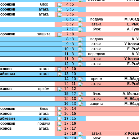
Воронков
блок
4
:
5
Воронков
атака
5
:
5
Воронков
атака
5
:
6
6
:
6
подача
М. Эба
6
:
7
атака
Е. Ры
7
:
7
блок
А. Гу
Воронков
защита
7
:
8
8
:
8
подача
А. 
9
:
8
атака
У. Кова
10
:
8
атака
Е. Ры
11
:
8
передача
А. 
11
:
9
атака
У. Кова
12
:
9
атака
Е. Ры
Тихонов
атака
12
:
10
Бабкевич
атака
13
:
10
14
:
10
приём
М. Эба
14
:
11
атака
Е. Ры
Тихонов
приём
14
:
12
15
:
12
блок
А. Мель
15
:
13
атака
М. Эба
16
:
13
защита
М. Эба
Воронков
блок
16
:
14
Тихонов
атака
16
:
15
Бабкевич
атака
17
:
15
Воронков
подача
17
:
16
Тихонов
атака
17
:
17
17
:
18
атака
У. Кова
18
:
18
блок
Е. Ры