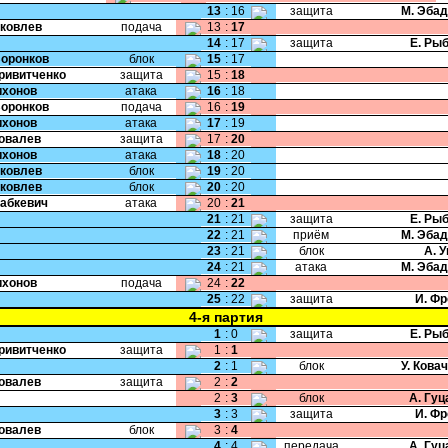
13
:
16
защита
М. Эба
Яковлев
подача
13
:
17
14
:
17
защита
Е. Ры
Воронков
блок
15
:
17
Кривитченко
защита
15
:
18
Тихонов
атака
16
:
18
Воронков
подача
16
:
19
Тихонов
атака
17
:
19
Ковалев
защита
17
:
20
Тихонов
атака
18
:
20
Яковлев
блок
19
:
20
Яковлев
блок
20
:
20
Бабкевич
атака
20
:
21
21
:
21
защита
Е. Ры
22
:
21
приём
М. Эба
23
:
21
блок
А. 
24
:
21
атака
М. Эба
Тихонов
подача
24
:
22
25
:
22
защита
И. Ф
4-я партия
1
:
0
защита
Е. Ры
Кривитченко
защита
1
:
1
2
:
1
блок
У. Кова
Ковалев
защита
2
:
2
2
:
3
блок
А. Гу
3
:
3
защита
И. Ф
Ковалев
блок
3
:
4
4
:
4
передача
А. Гу