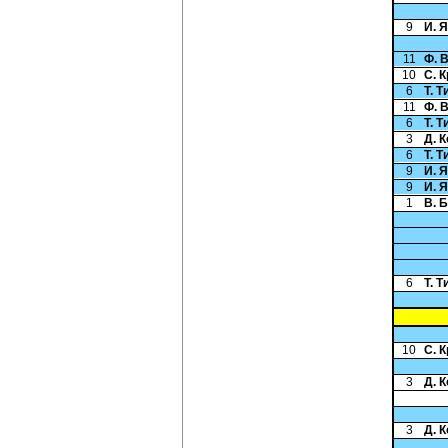
9
И. 
11
Ф. 
10
С. 
6
Т. 
11
Ф. 
6
Т. 
3
Д. 
6
Т. 
9
И. 
9
И. 
1
В. 
6
Т. 
10
С. 
3
Д. 
3
Д. 