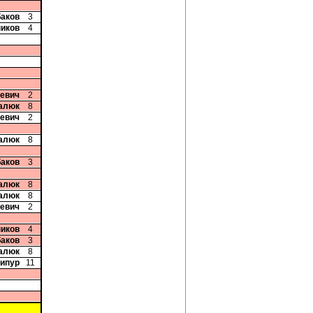
баков
3
ников
4
чевич
2
цалюк
8
чевич
2
цалюк
8
баков
3
цалюк
8
цалюк
8
чевич
2
ников
4
баков
3
цалюк
8
дипур
11