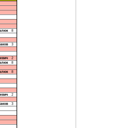
цалюк
8
баков
3
чевич
2
цалюк
8
цалюк
8
чевич
2
баков
3