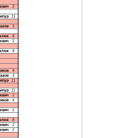
чевич
2
дипур
11
баков
3
цалюк
8
чевич
2
цалюк
8
ников
4
баков
3
дипур
11
дипур
11
чевич
2
ников
4
чевич
2
цалюк
8
чевич
2
чевич
2