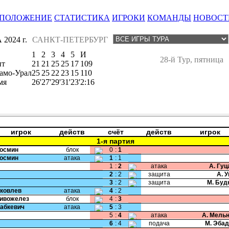
ПОЛОЖЕНИЕ
СТАТИСТИКА
ИГРОКИ
КОМАНДЫ
НОВОСТ
2024 г.
САНКТ-ПЕТЕРБУРГ
1
2
3
4
5
И
28-й Тур, пятница
ит
21
21
25
25
17
109
амо-Урал
25
25
22
23
15
110
мя
26'
27'
29'
31'
23'
2:16
игрок
действ
счёт
действ
игрок
1-я партия
Космин
блок
0
:
1
Космин
атака
1
:
1
1
:
2
атака
А. Гу
2
:
2
защита
А. 
3
:
2
защита
М. Буд
Яковлев
атака
4
:
2
Сивожелез
блок
4
:
3
Бабкевич
атака
5
:
3
5
:
4
атака
А. Мель
6
:
4
подача
М. Эба