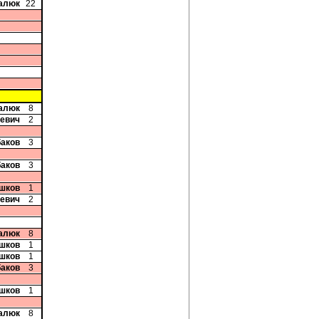
талюк
22
цалюк
8
чевич
2
баков
3
баков
3
Ушков
1
чевич
2
цалюк
8
Ушков
1
Ушков
1
баков
3
Ушков
1
цалюк
8