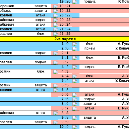
19
:
20
подача
Р. По
Воронков
защита
19
:
21
Кобзарь
защита
19
:
22
Яковлев
атака
20
:
22
Бабкевич
подача
20
:
23
Бабкевич
атака
20
:
24
Яковлев
атака
21
:
24
Ковалев
блок
21
:
25
2-я партия
1
:
0
блок
А. Гу
2
:
0
приём
У. Кова
Яковлев
подача
2
:
1
3
:
1
блок
Е. Ры
Ковалев
подача
3
:
2
4
:
2
подача
Е. Ры
Космин
блок
4
:
3
4
:
4
блок
А. 
5
:
4
атака
У. Кова
Космин
защита
5
:
5
Яковлев
атака
6
:
5
6
:
6
атака
А. Гу
7
:
6
подача
А. 
8
:
6
защита
А. 
8
:
7
атака
Е. Ры
Бабкевич
атака
8
:
8
9
:
8
защита
А. 
Ковалев
защита
9
:
9
10
:
9
подача
А. Гу