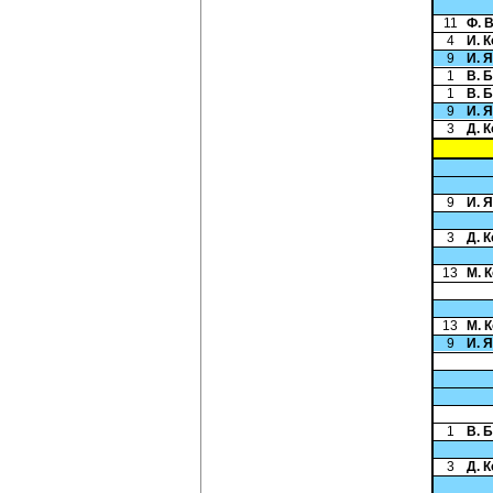
11
Ф. 
4
И. 
9
И. 
1
В. 
1
В. 
9
И. 
3
Д. 
9
И. 
3
Д. 
13
М. 
13
М. 
9
И. 
1
В. 
3
Д. 