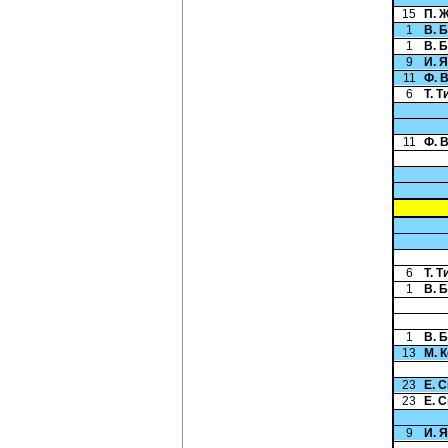
15
П. 
1
В. 
1
В. 
9
И. 
11
Ф. 
6
Т. 
11
Ф. 
6
Т. 
1
В. 
1
В. 
13
М. 
23
Е. 
23
Е. 
9
И. 