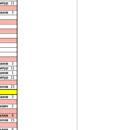
дипур
11
баков
3
баков
3
дипур
11
Ушков
1
дипур
11
ролов
15
баков
3
чевич
2
цалюк
8
ролов
15
цалюк
8