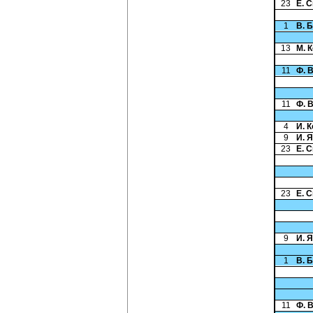
23
Е. 
1
В. 
13
М. 
11
Ф. 
11
Ф. 
4
И. 
9
И. 
23
Е. 
23
Е. 
9
И. 
1
В. 
11
Ф. 