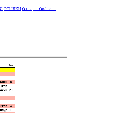
И
ССЫЛКИ
О нас
On-line
№
цалюк
8
Ушков
1
юхин
20
ников
4
дипур
11