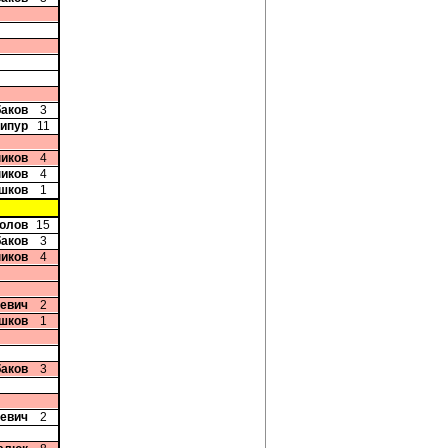
баков
3
дипур
11
ников
4
ников
4
Ушков
1
ролов
15
баков
3
ников
4
чевич
2
Ушков
1
баков
3
чевич
2