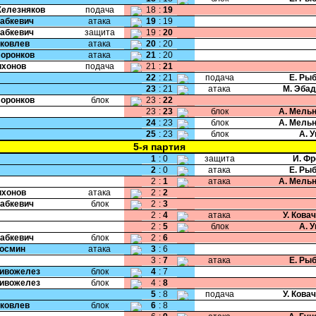
Железняков
подача
18
:
19
Бабкевич
атака
19
:
19
Бабкевич
защита
19
:
20
Яковлев
атака
20
:
20
Воронков
атака
21
:
20
Тихонов
подача
21
:
21
22
:
21
подача
Е. Ры
23
:
21
атака
М. Эба
Воронков
блок
23
:
22
23
:
23
блок
А. Мель
24
:
23
блок
А. Мель
25
:
23
блок
А. 
5-я партия
1
:
0
защита
И. Ф
2
:
0
атака
Е. Ры
2
:
1
атака
А. Мель
Тихонов
атака
2
:
2
Бабкевич
блок
2
:
3
2
:
4
атака
У. Кова
2
:
5
блок
А. 
Бабкевич
блок
2
:
6
Космин
атака
3
:
6
3
:
7
атака
Е. Ры
Сивожелез
блок
4
:
7
Сивожелез
блок
4
:
8
5
:
8
подача
У. Кова
Яковлев
блок
6
:
8