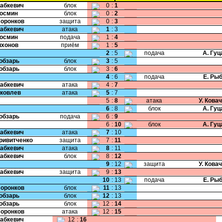
Бабкевич
блок
0
:
1
Космин
блок
0
:
2
Воронков
защита
0
:
3
Бабкевич
атака
1
:
3
Космин
подача
1
:
4
Тихонов
приём
1
:
5
2
:
5
подача
А. Гу
Кобзарь
блок
3
:
5
Кобзарь
блок
3
:
6
4
:
6
подача
Е. Ры
Бабкевич
атака
4
:
7
Яковлев
атака
5
:
7
5
:
8
атака
У. Кова
6
:
8
блок
А. Гу
Кобзарь
подача
6
:
9
6
:
10
блок
А. Гу
Бабкевич
атака
7
:
10
Кривитченко
защита
7
:
11
Бабкевич
атака
8
:
11
Бабкевич
блок
8
:
12
9
:
12
защита
У. Кова
Бабкевич
защита
9
:
13
10
:
13
подача
Е. Ры
Воронков
блок
11
:
13
Кобзарь
блок
12
:
13
Кобзарь
блок
12
:
14
Воронков
атака
12
:
15
Бабкевич
12
:
16