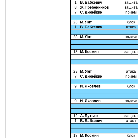
1
В. Бабкевич
защита
8
Ж. Гребенников
защита
7
С. Динейкин
приём
23
М. Янт
блок
1
В. Бабкевич
атака
23
М. Янт
подача
13
М. Космин
защита
23
М. Янт
атака
7
С. Динейкин
приём
9
И. Яковлев
блок
9
И. Яковлев
подача
12
А. Бутько
защита
1
В. Бабкевич
атака
13
М. Космин
блок