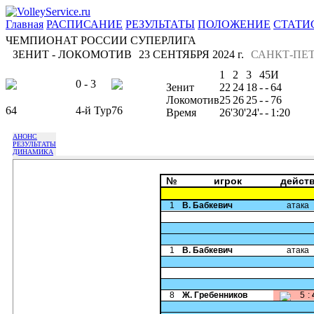
Главная
РАСПИСАНИЕ
РЕЗУЛЬТАТЫ
ПОЛОЖЕНИЕ
СТАТИ
ЧЕМПИОНАТ РОССИИ СУПЕРЛИГА
ЗЕНИТ - ЛОКОМОТИВ
23 СЕНТЯБРЯ 2024 г.
САНКТ-ПЕТ
1
2
3
4
5
И
0 - 3
Зенит
22
24
18
-
-
64
Локомотив
25
26
25
-
-
76
64
4-й Тур
76
Время
26'
30'
24'
-
-
1:20
АНОНС
РЕЗУЛЬТАТЫ
ДИНАМИКА
№
игрок
дейст
1
В. Бабкевич
атака
1
В. Бабкевич
атака
8
Ж. Гребенников
5
: