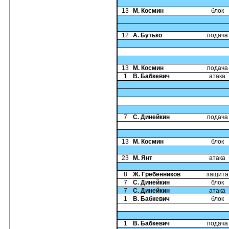
13
М. Космин
блок
12
А. Бутько
подача
13
М. Космин
подача
1
В. Бабкевич
атака
7
С. Динейкин
подача
13
М. Космин
блок
23
М. Янт
атака
8
Ж. Гребенников
защита
7
С. Динейкин
блок
7
С. Динейкин
атака
1
В. Бабкевич
блок
1
В. Бабкевич
подача