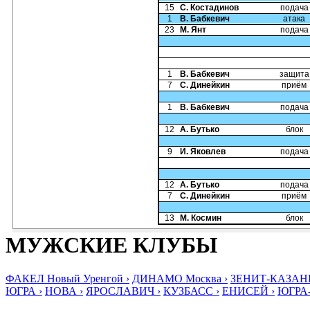
15
С. Костадинов
подача
1
В. Бабкевич
атака
23
М. Янт
подача
1
В. Бабкевич
защита
7
С. Динейкин
приём
1
В. Бабкевич
подача
12
А. Бутько
блок
9
И. Яковлев
подача
12
А. Бутько
подача
7
С. Динейкин
приём
13
М. Космин
блок
МУЖСКИЕ КЛУБЫ
ФАКЕЛ Новый Уренгой ›
ДИНАМО Москва ›
ЗЕНИТ-КАЗАНЬ
ЮГРА ›
НОВА ›
ЯРОСЛАВИЧ ›
КУЗБАСС ›
ЕНИСЕЙ ›
ЮГРА