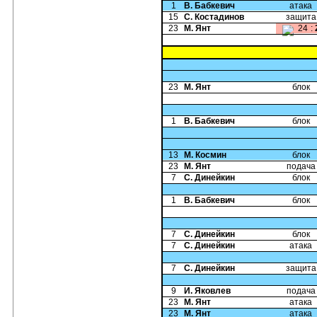
1
В. Бабкевич
атака
15
С. Костадинов
защита
23
М. Янт
24
:
23
М. Янт
блок
1
В. Бабкевич
блок
13
М. Космин
блок
23
М. Янт
подача
7
С. Динейкин
блок
1
В. Бабкевич
блок
7
С. Динейкин
блок
7
С. Динейкин
атака
7
С. Динейкин
защита
9
И. Яковлев
подача
23
М. Янт
атака
23
М. Янт
атака