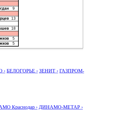
огдан
9
орцев
13
ышев
18
ожков
5
ожков
5
 ›
БЕЛОГОРЬЕ ›
ЗЕНИТ ›
ГАЗПРОМ-
МО Краснодар ›
ДИНАМО-МЕТАР ›