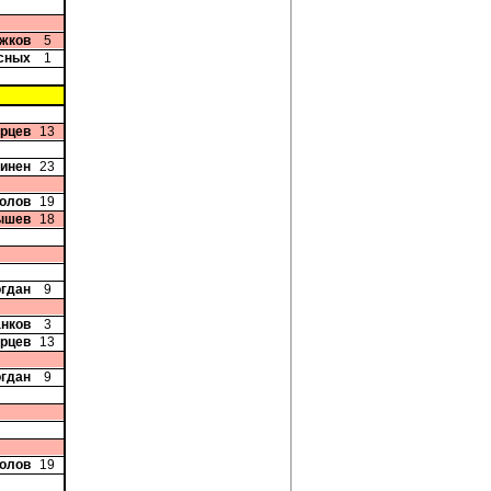
ожков
5
сных
1
орцев
13
минен
23
колов
19
ышев
18
огдан
9
анков
3
орцев
13
огдан
9
колов
19