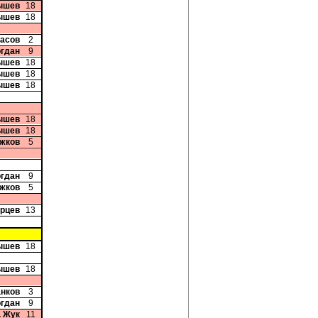
ышев
18
ышев
18
ласов
2
огдан
9
ышев
18
ышев
18
ышев
18
ышев
18
ышев
18
ожков
5
огдан
9
ожков
5
орцев
13
ышев
18
ышев
18
анков
3
огдан
9
. Жук
11