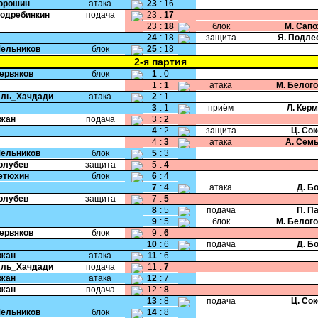
Порошин
атака
23
:
16
Подребинкин
подача
23
:
17
23
:
18
блок
М. Сап
24
:
18
защита
Я. Подле
Мельников
блок
25
:
18
2-я партия
Червяков
блок
1
:
0
1
:
1
атака
М. Белог
Аль_Хачдади
атака
2
:
1
3
:
1
приём
Л. Кер
Чжан
подача
3
:
2
4
:
2
защита
Ц. Со
4
:
3
атака
А. Сем
Мельников
блок
5
:
3
Голубев
защита
5
:
4
Тетюхин
блок
6
:
4
7
:
4
атака
Д. Б
Голубев
защита
7
:
5
8
:
5
подача
П. П
9
:
5
блок
М. Белог
Червяков
блок
9
:
6
10
:
6
подача
Д. Б
Чжан
атака
11
:
6
Аль_Хачдади
подача
11
:
7
Чжан
атака
12
:
7
Чжан
подача
12
:
8
13
:
8
подача
Ц. Со
Мельников
блок
14
:
8