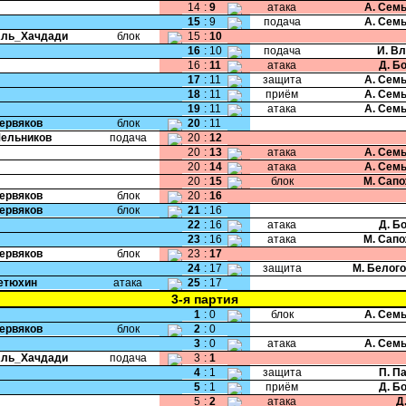
14
:
9
атака
А. Сем
15
:
9
подача
А. Сем
Аль_Хачдади
блок
15
:
10
16
:
10
подача
И. В
16
:
11
атака
Д. Б
17
:
11
защита
А. Сем
18
:
11
приём
А. Сем
19
:
11
атака
А. Сем
Червяков
блок
20
:
11
Мельников
подача
20
:
12
20
:
13
атака
А. Сем
20
:
14
атака
А. Сем
20
:
15
блок
М. Сап
Червяков
блок
20
:
16
Червяков
блок
21
:
16
22
:
16
атака
Д. Б
23
:
16
атака
М. Сап
Червяков
блок
23
:
17
24
:
17
защита
М. Белог
Тетюхин
атака
25
:
17
3-я партия
1
:
0
блок
А. Сем
Червяков
блок
2
:
0
3
:
0
атака
А. Сем
Аль_Хачдади
подача
3
:
1
4
:
1
защита
П. П
5
:
1
приём
Д. Б
5
:
2
атака
Д