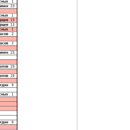
сных
1
минен
23
сных
1
орцев
13
орцев
13
сных
1
ласов
2
ласов
2
минен
23
колов
19
колов
19
огдан
9
сных
1
огдан
9