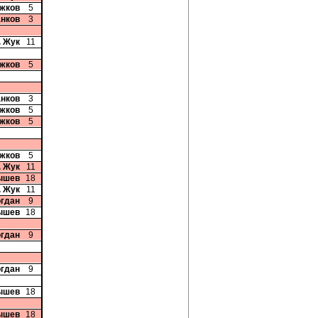
ожков
5
анков
3
. Жук
11
ожков
5
анков
3
ожков
5
ожков
5
ожков
5
. Жук
11
ышев
18
. Жук
11
огдан
9
ышев
18
огдан
9
огдан
9
ышев
18
ышев
18