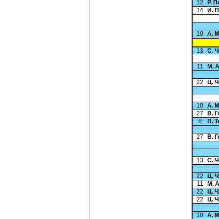
12
Р. 
14
И. 
10
А. 
13
С. 
11
М. 
22
Ц. 
10
А. 
27
В. 
8
П. 
27
В. 
13
С. 
22
Ц. 
11
М. 
22
Ц. 
22
Ц. 
10
А. 