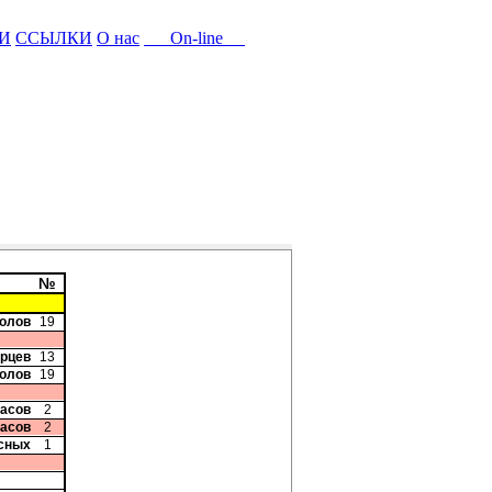
И
ССЫЛКИ
О нас
On-line
№
колов
19
орцев
13
колов
19
ласов
2
ласов
2
сных
1