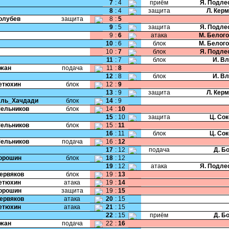
7
:
4
приём
Я. Подле
8
:
4
защита
Л. Кер
Голубев
защита
8
:
5
9
:
5
защита
Я. Подле
9
:
6
атака
М. Белог
10
:
6
блок
М. Белог
10
:
7
блок
Я. Подле
11
:
7
блок
И. В
Чжан
подача
11
:
8
12
:
8
блок
И. В
Тетюхин
блок
12
:
9
13
:
9
защита
Л. Кер
Аль_Хачдади
блок
14
:
9
Мельников
блок
14
:
10
15
:
10
защита
Ц. Со
Мельников
блок
15
:
11
16
:
11
блок
Ц. Со
Мельников
подача
16
:
12
17
:
12
подача
Д. Б
Порошин
блок
18
:
12
19
:
12
атака
Я. Подле
Червяков
блок
19
:
13
Тетюхин
атака
19
:
14
Порошин
защита
19
:
15
Червяков
атака
20
:
15
Тетюхин
атака
21
:
15
22
:
15
приём
Д. Б
Чжан
подача
22
:
16