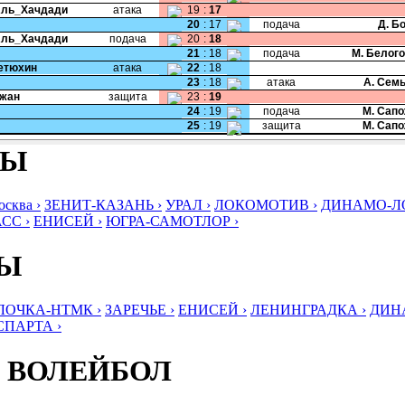
Аль_Хачдади
атака
19
:
17
20
:
17
подача
Д. Б
Аль_Хачдади
подача
20
:
18
21
:
18
подача
М. Белог
Тетюхин
атака
22
:
18
23
:
18
атака
А. Сем
Чжан
защита
23
:
19
24
:
19
подача
М. Сап
25
:
19
защита
М. Сап
БЫ
ква ›
ЗЕНИТ-КАЗАНЬ ›
УРАЛ ›
ЛОКОМОТИВ ›
ДИНАМО-ЛО
СС ›
ЕНИСЕЙ ›
ЮГРА-САМОТЛОР ›
БЫ
ЛОЧКА-НТМК ›
ЗАРЕЧЬЕ ›
ЕНИСЕЙ ›
ЛЕНИНГРАДКА ›
ДИНА
СПАРТА ›
 ВОЛЕЙБОЛ