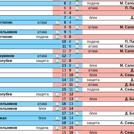
6
:
2
подача
М. Сап
6
:
3
атака
П. П
6
:
4
7
:
4
блок
Д
Тетюхин
атака
8
:
4
8
:
5
атака
М. Сап
Мельников
атака
9
:
5
Тетюхин
подача
9
:
6
10
:
6
подача
П. П
11
:
6
атака
М. Сап
11
:
7
атака
М. Сап
Червяков
атака
12
:
7
Голубев
защита
12
:
8
13
:
8
блок
М. Сап
13
:
9
атака
Д
13
:
10
блок
А. Сем
14
:
10
защита
Д
14
:
11
атака
Д. Б
15
:
11
подача
А. Сем
Голубев
защита
15
:
12
15
:
13
блок
Д. Б
Мельников
атака
16
:
13
Мельников
блок
16
:
14
17
:
14
блок
Д. Б
Чжан
блок
18
:
14
19
:
14
защита
А. Сем
Мельников
подача
19
:
15
19
:
16
блок
А. Сем