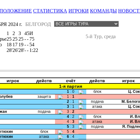
ПОЛОЖЕНИЕ
СТАТИСТИКА
ИГРОКИ
КОМАНДЫ
НОВОСТ
Я 2024 г.
БЕЛГОРОД
1
2
3
4
5
И
5-й Тур, среда
рье
25
25
25
-
-
75
о
18
17
19
-
-
54
28'
26'
28'
-
-
1:22
игрок
действ
счёт
действ
игрок
1-я партия
1
:
0
блок
Ц. Со
Голубев
защита
1
:
1
2
:
1
подача
М. Белог
3
:
1
атака
Ц. Со
Чжан
подача
3
:
2
4
:
2
блок
И. В
4
:
3
атака
И. В
5
:
3
подача
Я. Подле
Тетюхин
блок
5
:
4
Тетюхин
атака
6
:
4