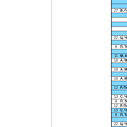
27
В. 
22
Ц. 
8
П. 
11
М. 
10
А. 
10
А. 
10
А. 
12
Р. 
13
С. 
8
П. 
12
Р. 
13
С. 
8
П. 
22
Ц. 