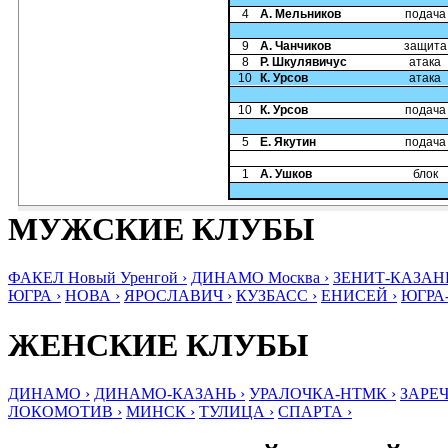
4
А. Мельников
подача
9
А. Чанчиков
защита
8
Р. Шкулявичус
атака
10
К. Урсов
атака
10
К. Урсов
подача
5
Е. Якутин
подача
1
А. Ушков
блок
МУЖСКИЕ КЛУБЫ
ФАКЕЛ Новый Уренгой ›
ДИНАМО Москва ›
ЗЕНИТ-КАЗАНЬ
ЮГРА ›
НОВА ›
ЯРОСЛАВИЧ ›
КУЗБАСС ›
ЕНИСЕЙ ›
ЮГРА
ЖЕНСКИЕ КЛУБЫ
ДИНАМО ›
ДИНАМО-КАЗАНЬ ›
УРАЛОЧКА-НТМК ›
ЗАРЕЧ
ЛОКОМОТИВ ›
МИНСК ›
ТУЛИЦА ›
СПАРТА ›