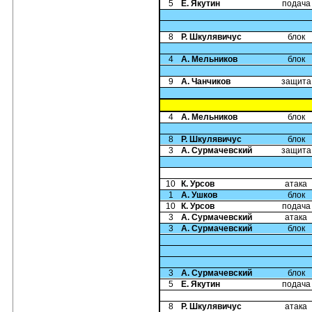
5
Е. Якутин
подача
8
Р. Шкулявичус
блок
4
А. Мельников
блок
9
А. Чанчиков
защита
4
А. Мельников
блок
8
Р. Шкулявичус
блок
3
А. Сурмачевский
защита
10
К. Урсов
атака
1
А. Ушков
блок
10
К. Урсов
подача
3
А. Сурмачевский
атака
3
А. Сурмачевский
блок
3
А. Сурмачевский
блок
5
Е. Якутин
подача
8
Р. Шкулявичус
атака