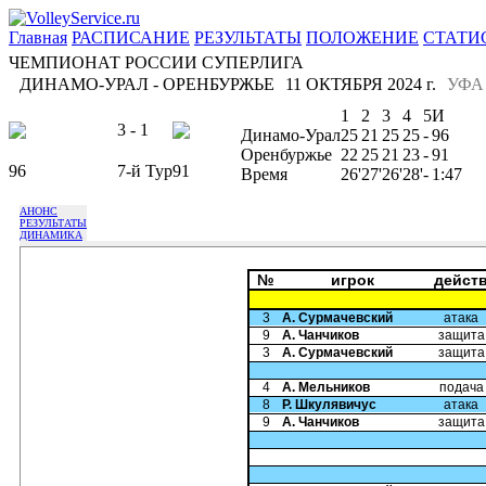
Главная
РАСПИСАНИЕ
РЕЗУЛЬТАТЫ
ПОЛОЖЕНИЕ
СТАТИ
ЧЕМПИОНАТ РОССИИ СУПЕРЛИГА
ДИНАМО-УРАЛ - ОРЕНБУРЖЬЕ
11 ОКТЯБРЯ 2024 г.
УФА
1
2
3
4
5
И
3 - 1
Динамо-Урал
25
21
25
25
-
96
Оренбуржье
22
25
21
23
-
91
96
7-й Тур
91
Время
26'
27'
26'
28'
-
1:47
АНОНС
РЕЗУЛЬТАТЫ
ДИНАМИКА
№
игрок
дейст
3
А. Сурмачевский
атака
9
А. Чанчиков
защита
3
А. Сурмачевский
защита
4
А. Мельников
подача
8
Р. Шкулявичус
атака
9
А. Чанчиков
защита