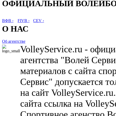
ОФИЦИАЛЬНЫЙ ВОЛЕЙБ
ВФВ ›
FIVB ›
CEV ›
О НАС
Об агентстве
VolleyService.ru - офи
агентства "Волей Серв
материалов с сайта спо
Сервис" допускается то
на сайт VolleyService.r
сайта ссылка на VolleyS
Спортивное агенство В