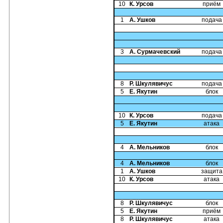
10
К. Урсов
приём
1
А. Ушков
подача
3
А. Сурмачевский
подача
8
Р. Шкулявичус
подача
5
Е. Якутин
блок
10
К. Урсов
подача
5
Е. Якутин
атака
4
А. Мельников
блок
4
А. Мельников
блок
1
А. Ушков
защита
10
К. Урсов
атака
8
Р. Шкулявичус
блок
5
Е. Якутин
приём
8
Р. Шкулявичус
атака