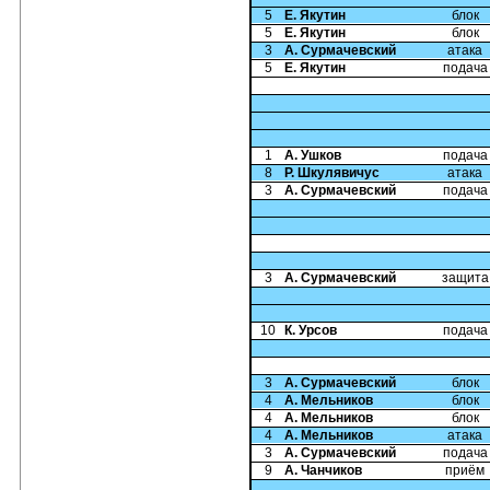
5
Е. Якутин
блок
5
Е. Якутин
блок
3
А. Сурмачевский
атака
5
Е. Якутин
подача
1
А. Ушков
подача
8
Р. Шкулявичус
атака
3
А. Сурмачевский
подача
3
А. Сурмачевский
защита
10
К. Урсов
подача
3
А. Сурмачевский
блок
4
А. Мельников
блок
4
А. Мельников
блок
4
А. Мельников
атака
3
А. Сурмачевский
подача
9
А. Чанчиков
приём