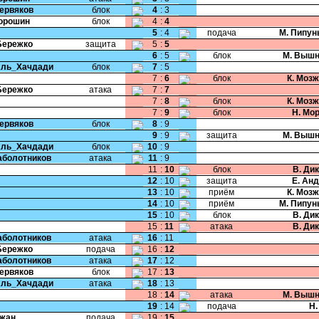
Червяков
блок
4
:
3
Порошин
блок
4
:
4
5
:
4
подача
М. Пипун
Бережко
защита
5
:
5
6
:
5
блок
М. Вышн
Аль_Хачдади
блок
7
:
5
7
:
6
блок
К. Моз
Бережко
атака
7
:
7
7
:
8
блок
К. Моз
7
:
9
блок
Н. Мо
Червяков
блок
8
:
9
9
:
9
защита
М. Вышн
Аль_Хачдади
блок
10
:
9
Заболотников
атака
11
:
9
11
:
10
блок
В. Ди
12
:
10
защита
Е. Ан
13
:
10
приём
К. Моз
14
:
10
приём
М. Пипун
15
:
10
блок
В. Ди
15
:
11
атака
В. Ди
Заболотников
атака
16
:
11
Бережко
подача
16
:
12
Заболотников
атака
17
:
12
Червяков
блок
17
:
13
Аль_Хачдади
атака
18
:
13
18
:
14
атака
М. Вышн
19
:
14
подача
Н.
Чжан
подача
19
:
15