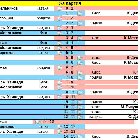
3-я партия
Мельников
атака
0
:
1
1
:
1
блок
В. Ди
Порошин
защита
1
:
2
2
:
2
подача
В. Ди
Аль_Хачдади
подача
2
:
3
Заболотников
блок
3
:
3
3
:
4
атака
К. Моз
Чжан
блок
4
:
4
Заболотников
подача
4
:
5
Червяков
атака
5
:
5
5
:
6
атака
В. Ди
6
:
6
блок
К. Моз
Чжан
подача
6
:
7
6
:
8
блок
К.
7
:
8
подача
К. Моз
Аль_Хачдади
блок
7
:
9
Заболотников
блок
7
:
10
8
:
10
подача
В. Ди
Аль_Хачдади
подача
8
:
11
9
:
11
подача
К.
10
:
11
атака
М. Пипун
11
:
11
атака
К.
12
:
11
защита
С. Д
Чжан
12
:
12
Бережко
атака
13
:
12
Аль_Хачдади
атака
13
:
13
14
:
13
блок
В. Ди