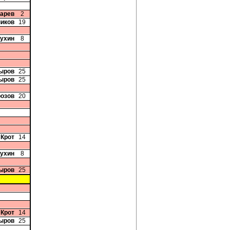
карев
2
иков
19
жухин
8
ыров
25
ыров
25
розов
20
 Крот
14
жухин
8
ыров
25
 Крот
14
ыров
25