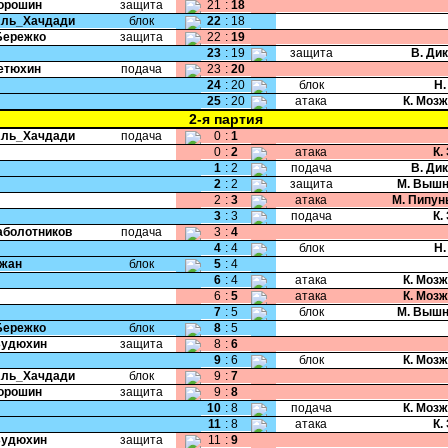
Порошин
защита
21
:
18
Аль_Хачдади
блок
22
:
18
Бережко
защита
22
:
19
23
:
19
защита
В. Ди
Тетюхин
подача
23
:
20
24
:
20
блок
Н.
25
:
20
атака
К. Моз
2-я партия
Аль_Хачдади
подача
0
:
1
0
:
2
атака
К.
1
:
2
подача
В. Ди
2
:
2
защита
М. Вышн
2
:
3
атака
М. Пипун
3
:
3
подача
К.
Заболотников
подача
3
:
4
4
:
4
блок
Н.
Чжан
блок
5
:
4
6
:
4
атака
К. Моз
6
:
5
атака
К. Моз
7
:
5
блок
М. Вышн
Бережко
блок
8
:
5
Будюхин
защита
8
:
6
9
:
6
блок
К. Моз
Аль_Хачдади
блок
9
:
7
Порошин
защита
9
:
8
10
:
8
подача
К. Моз
11
:
8
атака
К.
Будюхин
защита
11
:
9