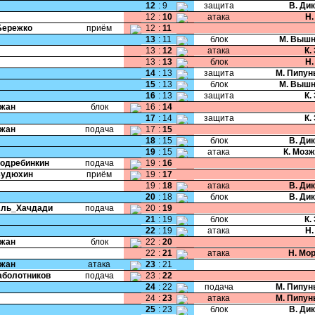
12
:
9
защита
В. Ди
12
:
10
атака
Н.
Бережко
приём
12
:
11
13
:
11
блок
М. Вышн
13
:
12
атака
К.
13
:
13
блок
Н.
14
:
13
защита
М. Пипун
15
:
13
блок
М. Вышн
16
:
13
защита
К.
Чжан
блок
16
:
14
17
:
14
защита
К.
Чжан
подача
17
:
15
18
:
15
блок
В. Ди
19
:
15
атака
К. Моз
Подребинкин
подача
19
:
16
Будюхин
приём
19
:
17
19
:
18
атака
В. Ди
20
:
18
блок
В. Ди
Аль_Хачдади
подача
20
:
19
21
:
19
блок
К.
22
:
19
атака
Н.
Чжан
блок
22
:
20
22
:
21
атака
Н. Мо
Чжан
атака
23
:
21
Заболотников
подача
23
:
22
24
:
22
подача
М. Пипун
24
:
23
атака
М. Пипун
25
:
23
блок
В. Ди