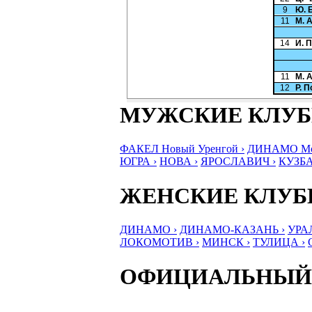
9
Ю. 
11
М. 
14
И. 
11
М. 
12
Р. 
МУЖСКИЕ КЛУ
ФАКЕЛ Новый Уренгой ›
ДИНАМО Мос
ЮГРА ›
НОВА ›
ЯРОСЛАВИЧ ›
КУЗБА
ЖЕНСКИЕ КЛУ
ДИНАМО ›
ДИНАМО-КАЗАНЬ ›
УРА
ЛОКОМОТИВ ›
МИНСК ›
ТУЛИЦА ›
ОФИЦИАЛЬНЫЙ