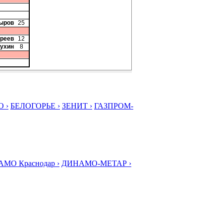
ыров
25
дреев
12
жухин
8
 ›
БЕЛОГОРЬЕ ›
ЗЕНИТ ›
ГАЗПРОМ-
МО Краснодар ›
ДИНАМО-МЕТАР ›