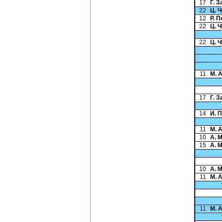
17
Г. 
22
Ц. 
12
Р. 
22
Ц. 
22
Ц. 
11
М. 
17
Г. 
14
И. 
11
М. 
10
А. 
15
А. 
10
А. 
11
М. 
11
М. 