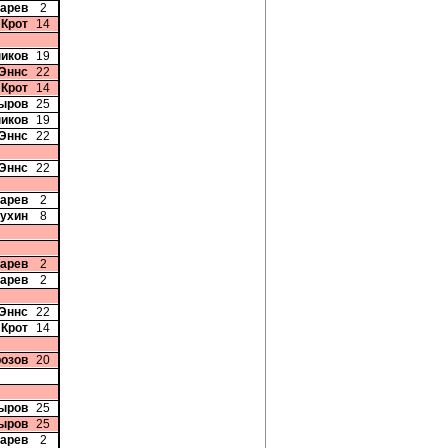
карев
2
 Крот
14
иков
19
 Эннс
22
 Крот
14
ыров
25
иков
19
 Эннс
22
 Эннс
22
карев
2
жухин
8
карев
2
карев
2
 Эннс
22
 Крот
14
розов
20
ыров
25
ыров
25
карев
2