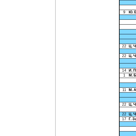
9
Ю. 
22
Ц. 
22
Ц. 
14
И. 
1
М. 
11
М. 
22
Ц. 
22
Ц. 
17
Г. 