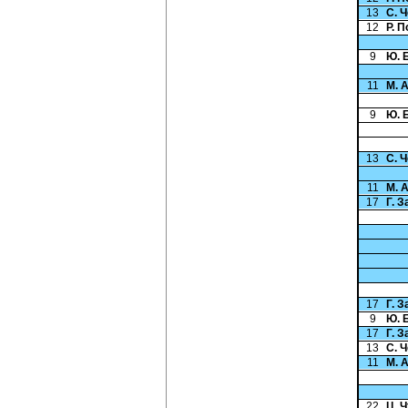
13
С. 
12
Р. 
9
Ю. 
11
М. 
9
Ю. 
13
С. 
11
М. 
17
Г. 
17
Г. 
9
Ю. 
17
Г. 
13
С. 
11
М. 
22
Ц. 