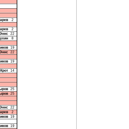
карев
2
карев
2
 Эннс
22
жухин
8
иков
19
 Эннс
22
иков
19
 Крот
14
ыров
25
ыров
25
 Эннс
22
карев
2
иков
19
иков
19