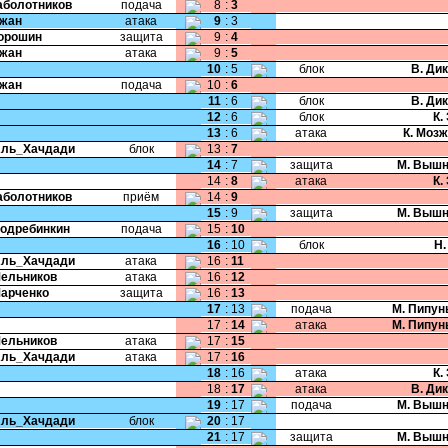
Заболотников
подача
8
:
3
Чжан
атака
9
:
3
Порошин
защита
9
:
4
Чжан
атака
9
:
5
10
:
5
блок
В. Ди
Чжан
подача
10
:
6
11
:
6
блок
В. Ди
12
:
6
блок
К.
13
:
6
атака
К. Моз
Аль_Хачдади
блок
13
:
7
14
:
7
защита
М. Вышн
14
:
8
атака
К.
Заболотников
приём
14
:
9
15
:
9
защита
М. Вышн
Подребинкин
подача
15
:
10
16
:
10
блок
Н.
Аль_Хачдади
атака
16
:
11
Мельников
атака
16
:
12
Марченко
защита
16
:
13
17
:
13
подача
М. Пипун
17
:
14
атака
М. Пипун
Мельников
атака
17
:
15
Аль_Хачдади
атака
17
:
16
18
:
16
атака
К.
18
:
17
атака
В. Ди
19
:
17
подача
М. Вышн
Аль_Хачдади
блок
20
:
17
21
:
17
защита
М. Вышн