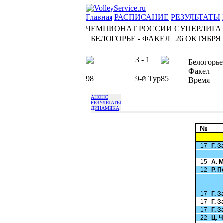
Главная
РАСПИСАНИЕ
РЕЗУЛЬТАТЫ
ЧЕМПИОНАТ РОССИИ СУПЕРЛИГА
БЕЛОГОРЬЕ - ФАКЕЛ
26 ОКТЯБРЯ 2
3 - 1
Белогорье
Факел
98
9-й Тур
85
Время
АНОНС
РЕЗУЛЬТАТЫ
ДИНАМИКА
№
17
Г. 
15
А. 
12
Р. 
17
Г. 
17
Г. 
17
Г. 
22
Ц. 