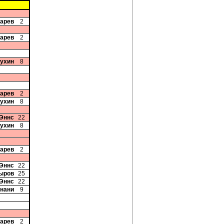
карев
2
карев
2
жухин
8
карев
2
жухин
8
 Эннс
22
жухин
8
карев
2
 Эннс
22
ыров
25
 Эннс
22
анани
9
карев
2