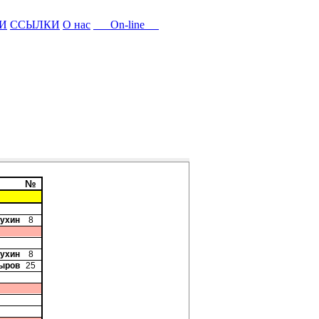
И
ССЫЛКИ
О нас
On-line
№
жухин
8
жухин
8
ыров
25