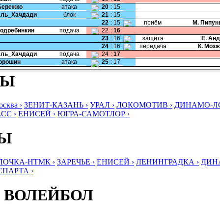
Бережко
атака
20
:
15
Аль_Хачдади
блок
21
:
15
22
:
15
приём
М. Пипун
Подребинкин
подача
22
:
16
23
:
16
защита
Е. Ан
24
:
16
передача
К. Моз
Аль_Хачдади
подача
24
:
17
Порошин
атака
25
:
17
БЫ
ква ›
ЗЕНИТ-КАЗАНЬ ›
УРАЛ ›
ЛОКОМОТИВ ›
ДИНАМО-ЛО
СС ›
ЕНИСЕЙ ›
ЮГРА-САМОТЛОР ›
БЫ
ЛОЧКА-НТМК ›
ЗАРЕЧЬЕ ›
ЕНИСЕЙ ›
ЛЕНИНГРАДКА ›
ДИНА
СПАРТА ›
 ВОЛЕЙБОЛ