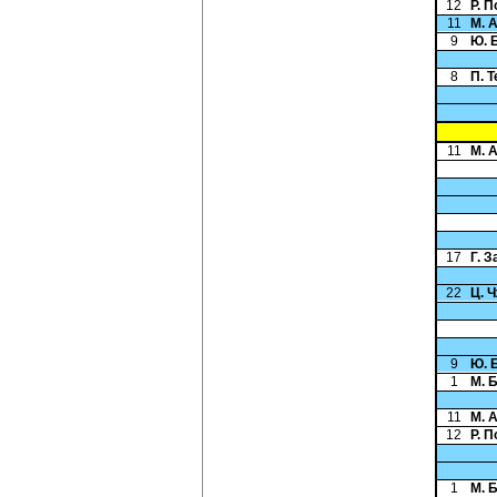
12
Р. 
11
М. 
9
Ю. 
8
П. 
11
М. 
17
Г. 
22
Ц. 
9
Ю. 
1
М. 
11
М. 
12
Р. 
1
М. 