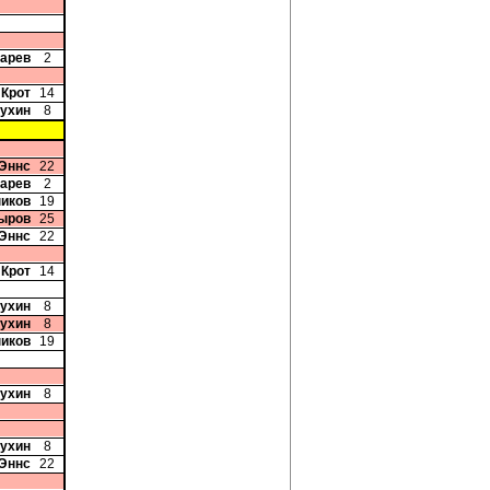
карев
2
 Крот
14
жухин
8
 Эннс
22
карев
2
иков
19
ыров
25
 Эннс
22
 Крот
14
жухин
8
жухин
8
иков
19
жухин
8
жухин
8
 Эннс
22