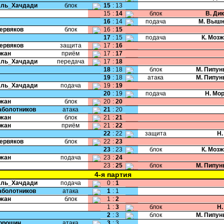
Аль_Хачдади
блок
15
:
13
15
:
14
блок
В. Ди
16
:
14
подача
М. Вышн
Червяков
блок
16
:
15
17
:
15
подача
К. Моз
Червяков
защита
17
:
16
Чжан
приём
17
:
17
Аль_Хачдади
передача
17
:
18
18
:
18
блок
М. Пипун
19
:
18
атака
М. Пипун
Аль_Хачдади
подача
19
:
19
20
:
19
подача
Н. Мо
Чжан
блок
20
:
20
Заболотников
атака
21
:
20
Чжан
блок
21
:
21
Чжан
приём
21
:
22
22
:
22
защита
Н.
Червяков
блок
22
:
23
23
:
23
блок
К. Моз
Чжан
подача
23
:
24
23
:
25
блок
М. Пипун
4-я партия
Аль_Хачдади
подача
0
:
1
Заболотников
атака
1
:
1
Чжан
блок
1
:
2
1
:
3
блок
Н.
2
:
3
блок
М. Пипун
Порошин
атака
3
:
3