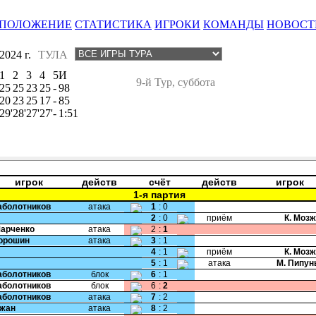
ПОЛОЖЕНИЕ
СТАТИСТИКА
ИГРОКИ
КОМАНДЫ
НОВОСТ
024 г.
ТУЛА
1
2
3
4
5
И
9-й Тур, суббота
25
25
23
25
-
98
20
23
25
17
-
85
29'
28'
27'
27'
-
1:51
игрок
действ
счёт
действ
игрок
1-я партия
Заболотников
атака
1
:
0
2
:
0
приём
К. Моз
Марченко
атака
2
:
1
Порошин
атака
3
:
1
4
:
1
приём
К. Моз
5
:
1
атака
М. Пипун
Заболотников
блок
6
:
1
Заболотников
блок
6
:
2
Заболотников
атака
7
:
2
Чжан
атака
8
:
2