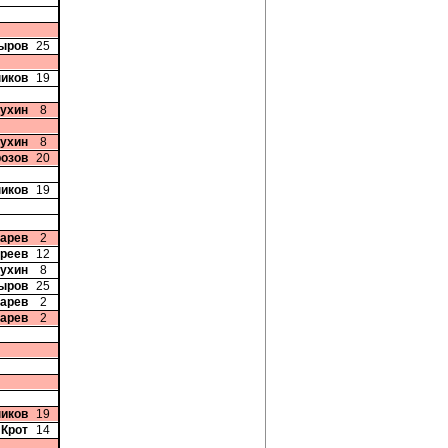
ыров
25
иков
19
жухин
8
жухин
8
розов
20
иков
19
карев
2
дреев
12
жухин
8
ыров
25
карев
2
карев
2
иков
19
 Крот
14