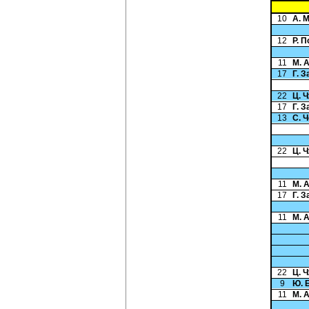
10
А. 
12
Р. 
11
М. 
17
Г. 
22
Ц. 
17
Г. 
13
С. 
22
Ц. 
11
М. 
17
Г. 
11
М. 
22
Ц. 
9
Ю. 
11
М. 