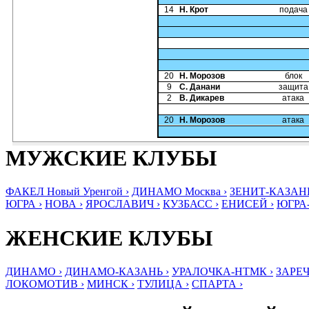
14
Н. Крот
подача
20
Н. Морозов
блок
9
С. Данани
защита
2
В. Дикарев
атака
20
Н. Морозов
атака
МУЖСКИЕ КЛУБЫ
ФАКЕЛ Новый Уренгой ›
ДИНАМО Москва ›
ЗЕНИТ-КАЗАНЬ
ЮГРА ›
НОВА ›
ЯРОСЛАВИЧ ›
КУЗБАСС ›
ЕНИСЕЙ ›
ЮГРА
ЖЕНСКИЕ КЛУБЫ
ДИНАМО ›
ДИНАМО-КАЗАНЬ ›
УРАЛОЧКА-НТМК ›
ЗАРЕЧ
ЛОКОМОТИВ ›
МИНСК ›
ТУЛИЦА ›
СПАРТА ›