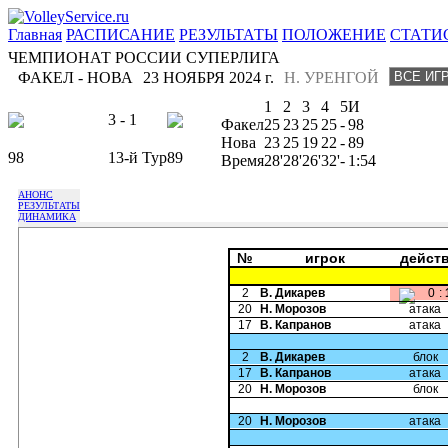
Главная
РАСПИСАНИЕ
РЕЗУЛЬТАТЫ
ПОЛОЖЕНИЕ
СТАТИ
ЧЕМПИОНАТ РОССИИ СУПЕРЛИГА
ФАКЕЛ - НОВА
23 НОЯБРЯ 2024 г.
Н. УРЕНГОЙ
1
2
3
4
5
И
3 - 1
Факел
25
23
25
25
-
98
Нова
23
25
19
22
-
89
98
13-й Тур
89
Время
28'
28'
26'
32'
-
1:54
АНОНС
РЕЗУЛЬТАТЫ
ДИНАМИКА
№
игрок
дейст
2
В. Дикарев
0
:
20
Н. Морозов
атака
17
В. Капранов
атака
2
В. Дикарев
блок
17
В. Капранов
атака
20
Н. Морозов
блок
20
Н. Морозов
атака