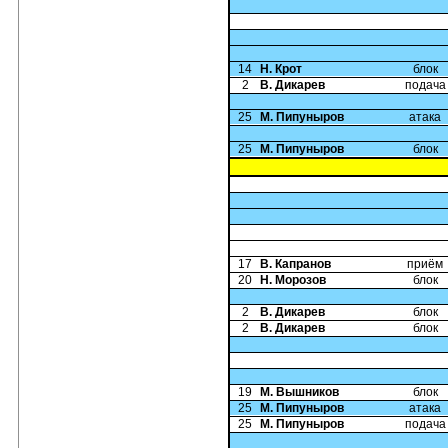
14
Н. Крот
блок
2
В. Дикарев
подача
25
М. Пипуныров
атака
25
М. Пипуныров
блок
17
В. Капранов
приём
20
Н. Морозов
блок
2
В. Дикарев
блок
2
В. Дикарев
блок
19
М. Вышников
блок
25
М. Пипуныров
атака
25
М. Пипуныров
подача