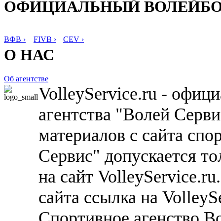
ОФИЦИАЛЬНЫЙ ВОЛЕЙБ
ВФВ ›
FIVB ›
CEV ›
О НАС
Об агентстве
VolleyService.ru - офи
агентства "Волей Серв
материалов с сайта спо
Сервис" допускается то
на сайт VolleyService.r
сайта ссылка на VolleyS
Спортивное агенство В