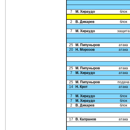
7
М. Хираудо
блок
2
В. Дикарев
блок
7
М. Хираудо
защита
25
М. Пипуныров
атака
20
Н. Морозов
атака
25
М. Пипуныров
атака
7
М. Хираудо
атака
25
М. Пипуныров
подача
14
Н. Крот
атака
7
М. Хираудо
блок
7
М. Хираудо
блок
2
В. Дикарев
блок
17
В. Капранов
атака