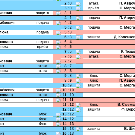
2
:
0
атака
П. Авдо
3
:
0
приём
О. Мерг
Тисевич
защита
3
:
1
4
:
1
подача
П. Авдо
Бабкевич
подача
4
:
2
5
:
2
подача
О. Мерг
Клюка
подача
5
:
3
6
:
3
защита
Д. Коленко
Яковлев
подача
6
:
4
Клюка
приём
6
:
5
7
:
5
подача
К. Тюш
7
:
6
атака
О. Мерг
Тисевич
защита
7
:
7
Янт
атака
8
:
7
Клюка
атака
8
:
8
9
:
8
блок
О. Мерг
9
:
9
блок
П. Авдо
10
:
9
защита
О. Мерг
Бабкевич
защита
10
:
10
Яковлев
атака
11
:
10
Клюка
подача
11
:
11
11
:
12
блок
В. Съемщ
12
:
12
защита
Ф. Вор
Тисевич
блок
13
:
12
Янт
блок
14
:
12
Янт
блок
14
:
13
15
:
13
защита
В. Ши
Янт
блок
16
:
13