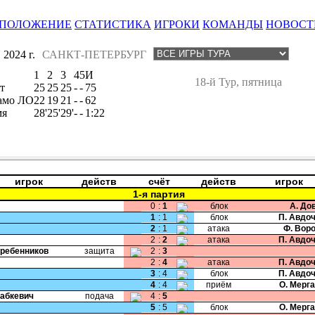
ПОЛОЖЕНИЕ
СТАТИСТИКА
ИГРОКИ
КОМАНДЫ
НОВОСТ
2024 г.
САНКТ-ПЕТЕРБУРГ
1
2
3
4
5
И
18-й Тур, пятница
т
25
25
25
-
-
75
амо ЛО
22
19
21
-
-
62
мя
28'
25'
29'
-
-
1:22
игрок
действ
счёт
действ
игрок
1-я партия
0
:
1
блок
А. До
1
:
1
блок
П. Авдо
2
:
1
атака
Ф. Вор
2
:
2
атака
П. Авдо
Гребенников
защита
2
:
3
2
:
4
атака
П. Авдо
3
:
4
блок
П. Авдо
4
:
4
приём
О. Мерг
Бабкевич
подача
4
:
5
5
:
5
блок
О. Мерг