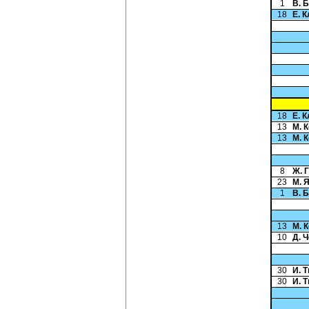
1
В. 
18
Е. 
18
Е. 
13
М. 
13
М. 
8
Ж. 
23
М. 
1
В. 
13
М. 
10
Д. 
30
И. 
30
И. 