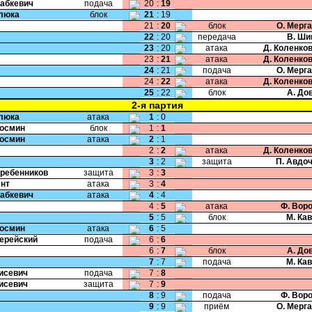
Бабкевич
подача
20
:
19
Клюка
блок
21
:
19
21
:
20
блок
О. Мерг
22
:
20
передача
В. Ши
23
:
20
атака
Д. Коленко
23
:
21
атака
Д. Коленко
24
:
21
подача
О. Мерг
24
:
22
атака
Д. Коленко
25
:
22
блок
А. До
2-я партия
Клюка
атака
1
:
0
Космин
блок
1
:
1
Космин
атака
2
:
1
2
:
2
атака
Д. Коленко
3
:
2
защита
П. Авдо
Гребенников
защита
3
:
3
Янт
атака
3
:
4
Бабкевич
атака
4
:
4
4
:
5
атака
Ф. Вор
5
:
5
блок
М. Ка
Космин
атака
6
:
5
Черейский
подача
6
:
6
6
:
7
блок
А. До
7
:
7
подача
М. Ка
Тисевич
подача
7
:
8
Тисевич
защита
7
:
9
8
:
9
подача
Ф. Вор
9
:
9
приём
О. Мерг