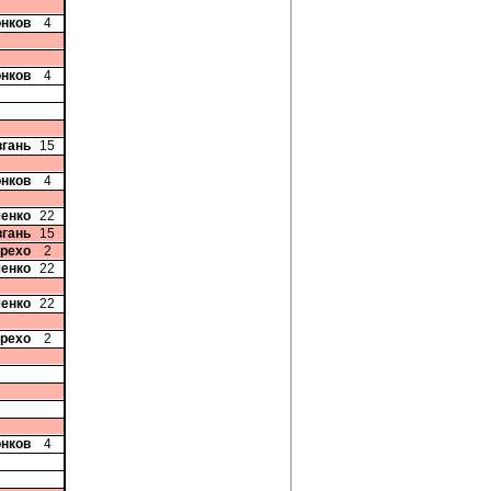
онков
4
онков
4
вгань
15
онков
4
ченко
22
вгань
15
арехо
2
ченко
22
ченко
22
арехо
2
онков
4