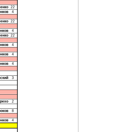
ченко
22
онков
4
ченко
22
онков
4
ченко
22
онков
4
онков
4
онков
4
вский
3
арехо
2
рюков
8
онков
4