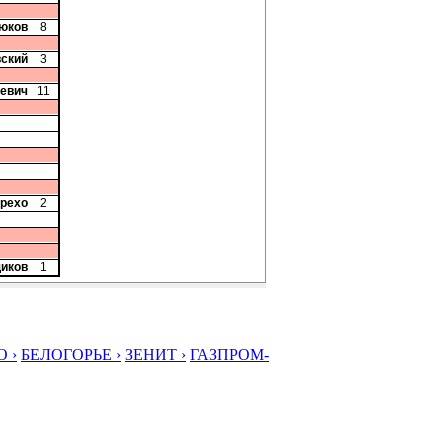
рюков
8
вский
3
кевич
11
арехо
2
иков
1
 ›
БЕЛОГОРЬЕ ›
ЗЕНИТ ›
ГАЗПРОМ-