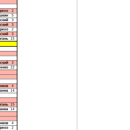
арехо
2
шкин
5
вский
3
вский
3
арехо
2
вский
3
вгань
15
вский
3
ченко
22
онков
4
ванна
14
вгань
15
ванна
14
онков
4
арехо
2