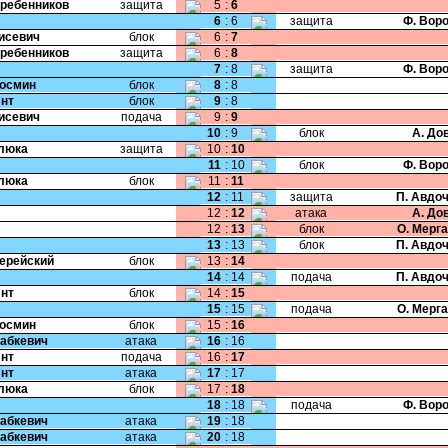
Гребенников
защита
5
:
6
6
:
6
защита
Ф. Вор
Тисевич
блок
6
:
7
Гребенников
защита
6
:
8
7
:
8
защита
Ф. Вор
Космин
блок
8
:
8
Янт
блок
9
:
8
Тисевич
подача
9
:
9
10
:
9
блок
А. До
Клюка
защита
10
:
10
11
:
10
блок
Ф. Вор
Клюка
блок
11
:
11
12
:
11
защита
П. Авдо
12
:
12
атака
А. До
12
:
13
блок
О. Мерг
13
:
13
блок
П. Авдо
Черейский
блок
13
:
14
14
:
14
подача
П. Авдо
Янт
блок
14
:
15
15
:
15
подача
О. Мерг
Космин
блок
15
:
16
Бабкевич
атака
16
:
16
Янт
подача
16
:
17
Янт
атака
17
:
17
Клюка
блок
17
:
18
18
:
18
подача
Ф. Вор
Бабкевич
атака
19
:
18
Бабкевич
атака
20
:
18