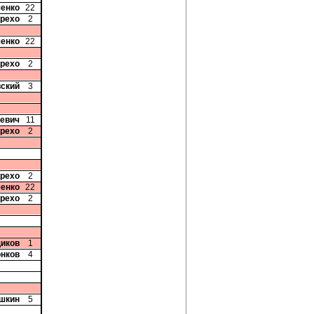
ченко
22
арехо
2
ченко
22
арехо
2
вский
3
кевич
11
арехо
2
арехо
2
ченко
22
арехо
2
иков
1
онков
4
шкин
5