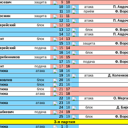
Тисевич
защита
9
:
10
10
:
10
атака
П. Авдо
11
:
10
приём
Ф. Вор
Космин
защита
11
:
11
12
:
11
атака
П. Авдо
Черейский
блок
12
:
12
13
:
12
блок
Ф. Вор
14
:
12
атака
П. Авдо
Янт
блок
14
:
13
15
:
13
защита
Ф. Вор
Черейский
подача
15
:
14
16
:
14
блок
Ф. Вор
Гребенников
защита
16
:
15
17
:
15
подача
Ф. Вор
Янт
подача
17
:
16
Клюка
атака
18
:
16
19
:
16
атака
Д. Коленко
Яковлев
блок
20
:
16
Клюка
блок
21
:
16
Клюка
блок
21
:
17
Клюка
атака
21
:
18
22
:
18
атака
О. Мерг
Клюка
атака
23
:
18
24
:
18
блок
Д. Би
Бабкевич
подача
24
:
19
25
:
19
блок
Ф. Вор
3-я партия
Клюка
атака
1
:
0