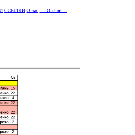
И
ССЫЛКИ
О нас
On-line
№
вгань
15
ченко
22
онков
4
ченко
22
ченко
22
ченко
22
арехо
2
арехо
2