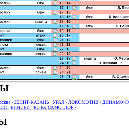
Космин
блок
16
:
14
17
:
14
блок
Д. Би
Космин
блок
17
:
15
18
:
15
блок
Д. Коленко
Космин
защита
18
:
16
19
:
16
блок
К. Тюш
Тисевич
блок
19
:
17
Янт
атака
20
:
17
Яковлев
блок
21
:
17
Клюка
подача
21
:
18
Янт
блок
22
:
18
Яковлев
подача
22
:
19
23
:
19
защита
О. Мерг
24
:
19
В. Шишкин
5
Космин
блок
24
:
20
Янт
приём
24
:
21
25
:
21
блок
В. Съемщ
БЫ
ква ›
ЗЕНИТ-КАЗАНЬ ›
УРАЛ ›
ЛОКОМОТИВ ›
ДИНАМО-ЛО
СС ›
ЕНИСЕЙ ›
ЮГРА-САМОТЛОР ›
БЫ