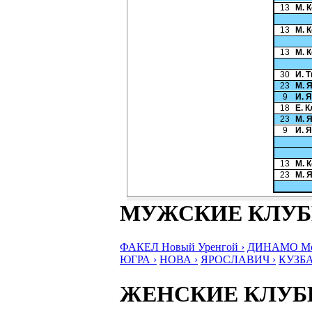
13
М. 
13
М. 
13
М. 
30
И. 
23
М. 
9
И. 
18
Е. 
23
М. 
9
И. 
13
М. 
23
М. 
МУЖСКИЕ КЛУ
ФАКЕЛ Новый Уренгой ›
ДИНАМО Мос
ЮГРА ›
НОВА ›
ЯРОСЛАВИЧ ›
КУЗБА
ЖЕНСКИЕ КЛУ