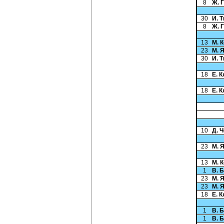
8
Ж. 
30
И. 
8
Ж. 
13
М. 
23
М. 
30
И. 
18
Е. 
18
Е. 
10
Д. 
23
М. 
13
М. 
1
В. 
23
М. 
23
М. 
18
Е. 
1
В. 
1
В. 