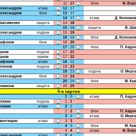
11
:
17
блок
Ф. Вор
Александров
атака
12
:
17
Александров
блок
13
:
17
14
:
17
атака
Д. Коленко
Максименко
защита
14
:
18
15
:
18
защита
В. Ши
Александров
подача
15
:
19
16
:
19
блок
Д. Коленко
Сафонов
блок
16
:
20
17
:
20
блок
П. Авдо
Панов
подача
17
:
21
Панов
приём
17
:
22
Сафонов
атака
18
:
22
Коченов
подача
18
:
23
19
:
23
подача
О. Мерг
Александров
блок
19
:
24
20
:
24
блок
М. Ка
Чекмизов
защита
20
:
25
4-я партия
1
:
0
атака
П. Авдо
Хлякин
подача
1
:
1
Хлякин
атака
2
:
1
2
:
2
блок
П. Авдо
3
:
2
атака
О. Мерг
Свентицкис
атака
3
:
3
4
:
3
блок
М. Ка
4
:
4
атака
Ф. Вор
Александров
атака
5
:
4