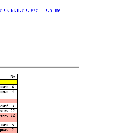
И
ССЫЛКИ
О нас
On-line
№
онков
4
онков
4
вский
3
ченко
22
ченко
22
шкин
5
арехо
2