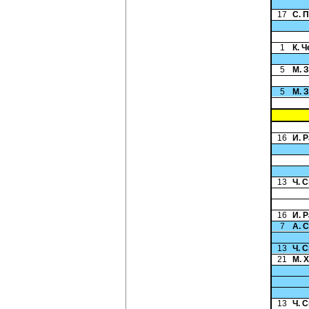
17
С. 
1
К. 
5
М. 
5
М. 
16
И. 
13
Ч. 
16
И. 
7
А. 
13
Ч. 
21
М. 
13
Ч. 