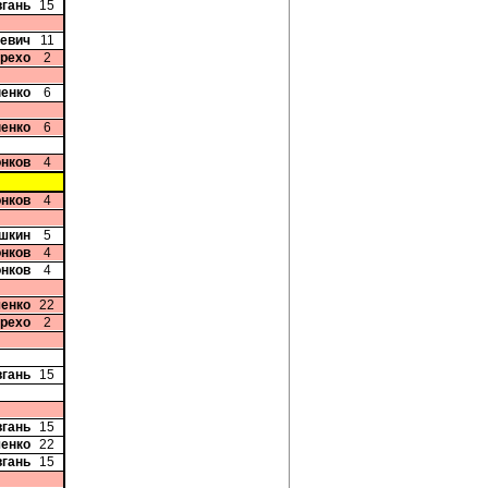
вгань
15
кевич
11
арехо
2
ненко
6
ненко
6
онков
4
онков
4
шкин
5
онков
4
онков
4
ченко
22
арехо
2
вгань
15
вгань
15
ченко
22
вгань
15