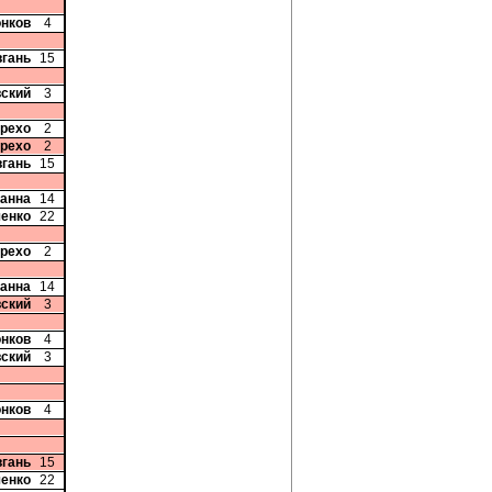
онков
4
вгань
15
вский
3
арехо
2
арехо
2
вгань
15
ванна
14
ченко
22
арехо
2
ванна
14
вский
3
онков
4
вский
3
онков
4
вгань
15
ченко
22