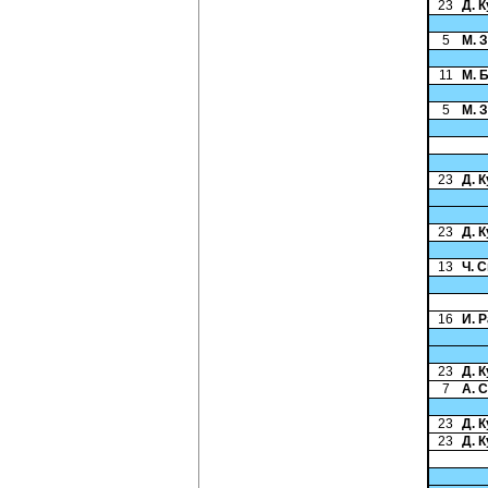
23
Д. 
5
М. 
11
М. 
5
М. 
23
Д. 
23
Д. 
13
Ч. 
16
И. 
23
Д. 
7
А. 
23
Д. 
23
Д. 