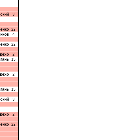
вский
3
ченко
22
онков
4
ченко
22
арехо
2
вгань
15
арехо
2
вгань
15
вский
3
арехо
2
ченко
22