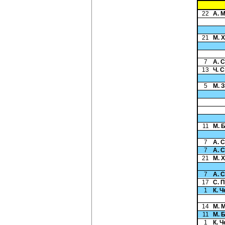
22
А. 
21
М. 
7
А. 
13
Ч. 
5
М. 
11
М. 
7
А. 
7
А. 
21
М. 
7
А. 
17
С. 
1
К. 
14
М. 
11
М. 
1
К. 