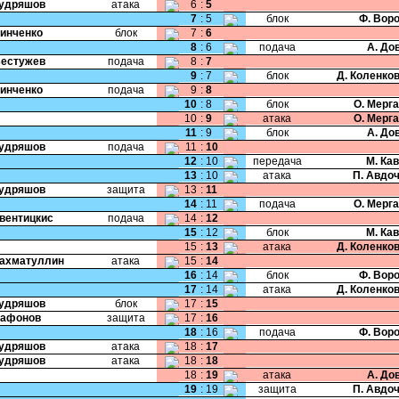
Кудряшов
атака
6
:
5
7
:
5
блок
Ф. Вор
Зинченко
блок
7
:
6
8
:
6
подача
А. До
Бестужев
подача
8
:
7
9
:
7
блок
Д. Коленко
Зинченко
подача
9
:
8
10
:
8
блок
О. Мерг
10
:
9
атака
О. Мерг
11
:
9
блок
А. До
Кудряшов
подача
11
:
10
12
:
10
передача
М. Ка
13
:
10
атака
П. Авдо
Кудряшов
защита
13
:
11
14
:
11
подача
О. Мерг
Свентицкис
подача
14
:
12
15
:
12
блок
М. Ка
15
:
13
атака
Д. Коленко
Рахматуллин
атака
15
:
14
16
:
14
блок
Ф. Вор
17
:
14
атака
Д. Коленко
Кудряшов
блок
17
:
15
Сафонов
защита
17
:
16
18
:
16
подача
Ф. Вор
Кудряшов
атака
18
:
17
Кудряшов
атака
18
:
18
18
:
19
атака
А. До
19
:
19
защита
П. Авдо