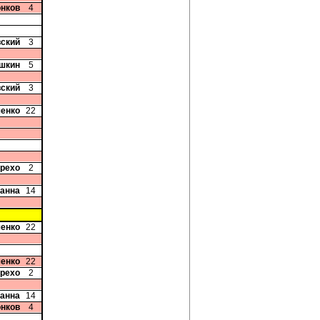
онков
4
вский
3
шкин
5
вский
3
ченко
22
арехо
2
ванна
14
ченко
22
ченко
22
арехо
2
ванна
14
онков
4