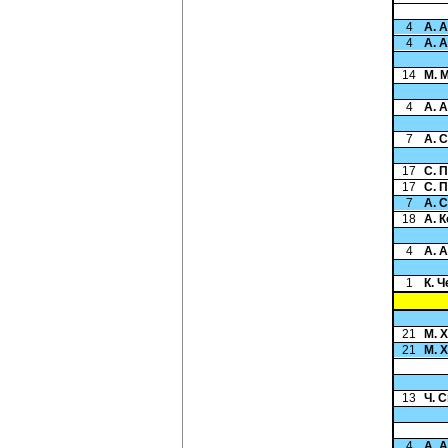
4
А. 
4
А. 
14
М. 
4
А. 
7
А. 
17
С. 
17
С. 
7
А. 
18
А. 
4
А. 
1
К. 
21
М. 
21
М. 
13
Ч. 
4
А. 