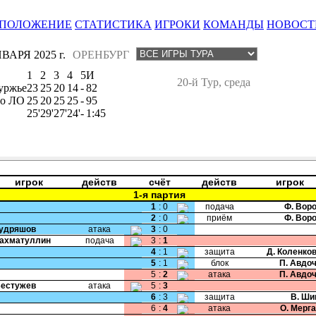
ПОЛОЖЕНИЕ
СТАТИСТИКА
ИГРОКИ
КОМАНДЫ
НОВОСТ
ВАРЯ 2025 г.
ОРЕНБУРГ
1
2
3
4
5
И
20-й Тур, среда
уржье
23
25
20
14
-
82
о ЛО
25
20
25
25
-
95
25'
29'
27'
24'
-
1:45
игрок
действ
счёт
действ
игрок
1-я партия
1
:
0
подача
Ф. Вор
2
:
0
приём
Ф. Вор
Кудряшов
атака
3
:
0
Рахматуллин
подача
3
:
1
4
:
1
защита
Д. Коленко
5
:
1
блок
П. Авдо
5
:
2
атака
П. Авдо
Бестужев
атака
5
:
3
6
:
3
защита
В. Ши
6
:
4
атака
О. Мерг