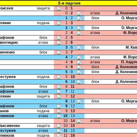
3-я партия
Моисеев
защита
0
:
1
0
:
2
атака
Д. Коленко
1
:
2
блок
О. Мерг
Хлякин
подача
1
:
3
2
:
3
блок
О. Мерг
2
:
4
атака
Ф. Вор
Сафонов
блок
2
:
5
Свентицкис
атака
2
:
6
3
:
6
блок
М. Ка
Зинченко
блок
3
:
7
4
:
7
атака
Ф. Вор
4
:
8
атака
П. Авдо
4
:
9
блок
Д. Коленко
5
:
9
блок
Д. Коленко
Бестужев
подача
5
:
10
6
:
10
блок
Д. Коленко
Сафонов
блок
6
:
11
Сафонов
атака
7
:
11
Хлякин
защита
7
:
12
8
:
12
блок
О. Мерг
Сафонов
блок
9
:
12
Панов
подача
9
:
13
Чекмизов
атака
10
:
13
10
:
14
атака
О. Мерг
Максименко
защита
10
:
15
Бестужев
атака
11
:
15
Чекмизов
подача
11
:
16