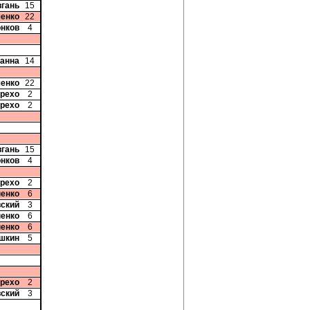
вгань
15
ченко
22
онков
4
ванна
14
ченко
22
арехо
2
арехо
2
вгань
15
онков
4
арехо
2
ненко
6
вский
3
ненко
6
ненко
6
шкин
5
арехо
2
вский
3