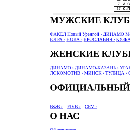
7
А. 
17
С. 
МУЖСКИЕ КЛУ
ФАКЕЛ Новый Уренгой ›
ДИНАМО Мос
ЮГРА ›
НОВА ›
ЯРОСЛАВИЧ ›
КУЗБА
ЖЕНСКИЕ КЛУ
ДИНАМО ›
ДИНАМО-КАЗАНЬ ›
УРА
ЛОКОМОТИВ ›
МИНСК ›
ТУЛИЦА ›
ОФИЦИАЛЬНЫЙ
ВФВ ›
FIVB ›
CEV ›
О НАС
Об агентстве