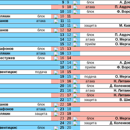
9
:
9
блок
А. До
9
:
10
атака
П. Авдо
10
:
10
блок
Ф. Вор
Хлякин
блок
10
:
11
Панов
атака
11
:
11
12
:
11
защита
М. Ка
Панов
блок
12
:
12
13
:
12
блок
П. Авдо
14
:
12
атака
О. Мерг
15
:
12
приём
О. Мерг
Сафонов
блок
15
:
13
Хлякин
атака
16
:
13
Бестужев
блок
16
:
14
17
:
14
блок
А. До
18
:
14
приём
Ф. Вор
Свентицкис
подача
18
:
15
19
:
15
подача
О. Мерг
19
:
16
атака
Н. Литви
20
:
16
блок
Д. Коленко
21
:
16
атака
Н. Литви
21
:
17
блок
Н. Литви
22
:
17
защита
В. Ши
Панов
блок
22
:
18
Сафонов
атака
23
:
18
Хлякин
защита
23
:
19
23
:
20
блок
О. Мерг
24
:
20
защита
Д. Коленко
Свентицкис
блок
25
:
20