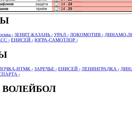
Сафонов
защита
14
:
24
Панов
приём
14
:
25
БЫ
ква ›
ЗЕНИТ-КАЗАНЬ ›
УРАЛ ›
ЛОКОМОТИВ ›
ДИНАМО-ЛО
СС ›
ЕНИСЕЙ ›
ЮГРА-САМОТЛОР ›
БЫ
ЛОЧКА-НТМК ›
ЗАРЕЧЬЕ ›
ЕНИСЕЙ ›
ЛЕНИНГРАДКА ›
ДИНА
СПАРТА ›
 ВОЛЕЙБОЛ