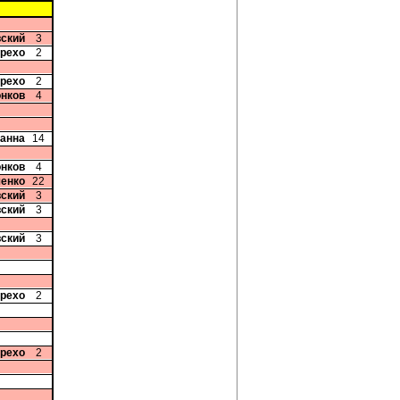
вский
3
арехо
2
арехо
2
онков
4
ванна
14
онков
4
ченко
22
вский
3
вский
3
вский
3
арехо
2
арехо
2