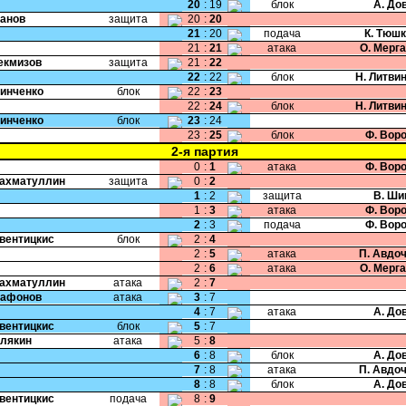
20
:
19
блок
А. До
Панов
защита
20
:
20
21
:
20
подача
К. Тюш
21
:
21
атака
О. Мерг
Чекмизов
защита
21
:
22
22
:
22
блок
Н. Литви
Зинченко
блок
22
:
23
22
:
24
блок
Н. Литви
Зинченко
блок
23
:
24
23
:
25
блок
Ф. Вор
2-я партия
0
:
1
атака
Ф. Вор
Рахматуллин
защита
0
:
2
1
:
2
защита
В. Ши
1
:
3
атака
Ф. Вор
2
:
3
подача
Ф. Вор
Свентицкис
блок
2
:
4
2
:
5
атака
П. Авдо
2
:
6
атака
О. Мерг
Рахматуллин
атака
2
:
7
Сафонов
атака
3
:
7
4
:
7
атака
А. До
Свентицкис
блок
5
:
7
Хлякин
атака
5
:
8
6
:
8
блок
А. До
7
:
8
атака
П. Авдо
8
:
8
блок
А. До
Свентицкис
подача
8
:
9