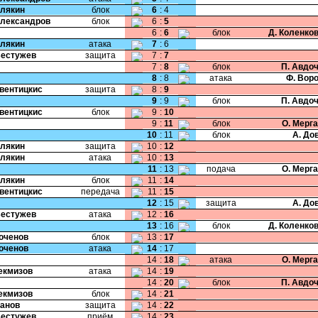
Хлякин
блок
6
:
4
Александров
блок
6
:
5
6
:
6
блок
Д. Коленко
Хлякин
атака
7
:
6
Бестужев
защита
7
:
7
7
:
8
блок
П. Авдо
8
:
8
атака
Ф. Вор
Свентицкис
защита
8
:
9
9
:
9
блок
П. Авдо
Свентицкис
блок
9
:
10
9
:
11
блок
О. Мерг
10
:
11
блок
А. До
Хлякин
защита
10
:
12
Хлякин
атака
10
:
13
11
:
13
подача
О. Мерг
Хлякин
блок
11
:
14
Свентицкис
передача
11
:
15
12
:
15
защита
А. До
Бестужев
атака
12
:
16
13
:
16
блок
Д. Коленко
Коченов
блок
13
:
17
Коченов
атака
14
:
17
14
:
18
атака
О. Мерг
Чекмизов
атака
14
:
19
14
:
20
блок
П. Авдо
Чекмизов
блок
14
:
21
Панов
защита
14
:
22
Бестужев
приём
14
:
23